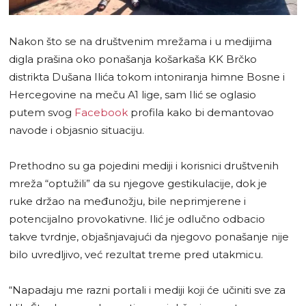
Nakon što se na društvenim mrežama i u medijima
digla prašina oko ponašanja košarkaša KK Brčko
distrikta Dušana Ilića tokom intoniranja himne Bosne i
Hercegovine na meču A1 lige, sam Ilić se oglasio
putem svog
Facebook
profila kako bi demantovao
navode i objasnio situaciju.
Prethodno su ga pojedini mediji i korisnici društvenih
mreža “optužili” da su njegove gestikulacije, dok je
ruke držao na međunožju, bile neprimjerene i
potencijalno provokativne. Ilić je odlučno odbacio
takve tvrdnje, objašnjavajući da njegovo ponašanje nije
bilo uvredljivo, već rezultat treme pred utakmicu.
“Napadaju me razni portali i mediji koji će učiniti sve za