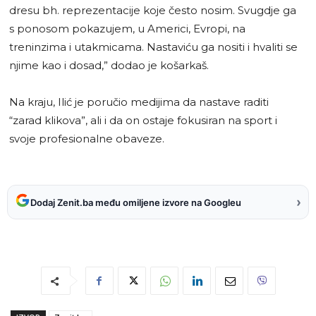
dresu bh. reprezentacije koje često nosim. Svugdje ga
s ponosom pokazujem, u Americi, Evropi, na
treninzima i utakmicama. Nastaviću ga nositi i hvaliti se
njime kao i dosad,” dodao je košarkaš.
Na kraju, Ilić je poručio medijima da nastave raditi
“zarad klikova”, ali i da on ostaje fokusiran na sport i
svoje profesionalne obaveze.
›
Dodaj Zenit.ba među omiljene izvore na Googleu