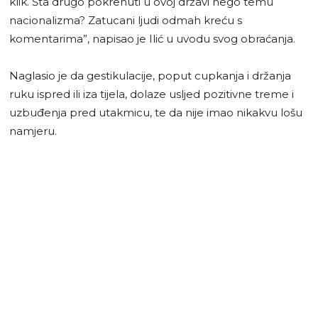
klik. Šta drugo pokrenuti u ovoj državi nego temu
nacionalizma? Zatucani ljudi odmah kreću s
komentarima”, napisao je Ilić u uvodu svog obraćanja.
Naglasio je da gestikulacije, poput cupkanja i držanja
ruku ispred ili iza tijela, dolaze usljed pozitivne treme i
uzbuđenja pred utakmicu, te da nije imao nikakvu lošu
namjeru.