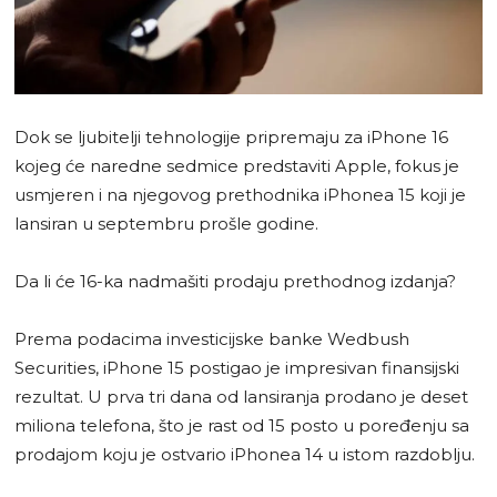
Dok se ljubitelji tehnologije pripremaju za iPhone 16
kojeg će naredne sedmice predstaviti Apple, fokus je
usmjeren i na njegovog prethodnika iPhonea 15 koji je
lansiran u septembru prošle godine.
Da li će 16-ka nadmašiti prodaju prethodnog izdanja?
Prema podacima investicijske banke Wedbush
Securities, iPhone 15 postigao je impresivan finansijski
rezultat. U prva tri dana od lansiranja prodano je deset
miliona telefona, što je rast od 15 posto u poređenju sa
prodajom koju je ostvario iPhonea 14 u istom razdoblju.