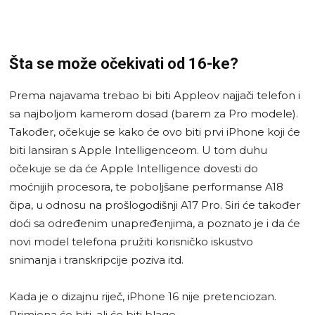
Šta se može očekivati od 16-ke?
Prema najavama trebao bi biti Appleov najjači telefon i
sa najboljom kamerom dosad (barem za Pro modele).
Također, očekuje se kako će ovo biti prvi iPhone koji će
biti lansiran s Apple Intelligenceom. U tom duhu
očekuje se da će Apple Intelligence dovesti do
moćnijih procesora, te poboljšane performanse A18
čipa, u odnosu na prošlogodišnji A17 Pro. Siri će također
doći sa određenim unapređenjima, a poznato je i da će
novi model telefona pružiti korisničko iskustvo
snimanja i transkripcije poziva itd.
Kada je o dizajnu riječ, iPhone 16 nije pretenciozan.
Primjena će biti, ali će biti blage.