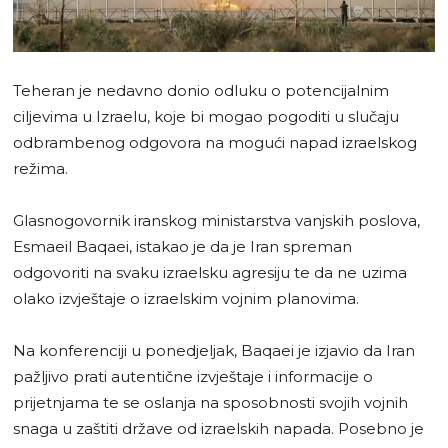
Teheran je nedavno donio odluku o potencijalnim
ciljevima u Izraelu, koje bi mogao pogoditi u slučaju
odbrambenog odgovora na mogući napad izraelskog
režima.
Glasnogovornik iranskog ministarstva vanjskih poslova,
Esmaeil Baqaei, istakao je da je Iran spreman
odgovoriti na svaku izraelsku agresiju te da ne uzima
olako izvještaje o izraelskim vojnim planovima.
Na konferenciji u ponedjeljak, Baqaei je izjavio da Iran
pažljivo prati autentične izvještaje i informacije o
prijetnjama te se oslanja na sposobnosti svojih vojnih
snaga u zaštiti države od izraelskih napada. Posebno je