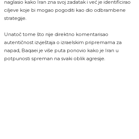
naglasio kako Iran zna svoj zadatak i već je identificirao
ciljeve koje bi mogao pogoditi kao dio odbrambene
strategije.
Unatoč tome što nije direktno komentarisao
autentičnost izvještaja o izraelskim pripremama za
napad, Baqaei je više puta ponovio kako je Iran u
potpunosti spreman na svaki oblik agresije.