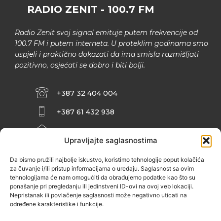
RADIO ZENIT - 100.7 FM
Radio Zenit svoj signal emituje putem frekvencije od
100.7 FM i putem interneta. U proteklim godinama smo
uspjeli i praktično dokazati da ima smisla razmišljati
pozitivno, osjećati se dobro i biti bolji.
+387 32 404 004
+387 61 432 938
INFO@ZENIT.BA
Upravljajte saglasnostima
HUSEINA KULENOVIĆA BR. 2 (RK
ZENIČANKA, 3. SPRAT), 72000 ZENICA
Da bismo pružili najbolje iskustvo, koristimo tehnologije poput kolačića
za čuvanje i/ili pristup informacijama o uređaju. Saglasnost sa ovim
tehnologijama će nam omogućiti da obrađujemo podatke kao što su
ponašanje pri pregledanju ili jedinstveni ID-ovi na ovoj veb lokaciji.
Nepristanak ili povlačenje saglasnosti može negativno uticati na
određene karakteristike i funkcije.