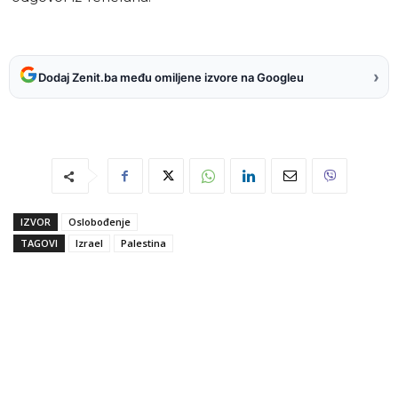
›
Dodaj Zenit.ba među omiljene izvore na Googleu
IZVOR
Oslobođenje
TAGOVI
Izrael
Palestina