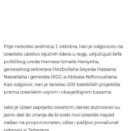
Prije nekoliko sedmica, 1. oktobra, Iran je odgovorio na
izraelsko ubistvo ključnih lidera u regiji, uključujući šefa
političkog ureda Hamasa Ismaila Haniyeha,
generalnog sekretara Hezbollaha Seyeda Hassana
Nasrallaha i generala IRGC-a Abbasa Nilforoushana.
Kao odgovor, Iran je lansirao 200 balističkih projektila
prema izraelskim vojnim i obavještajnim bazama.
Iako je Izrael zaprijetio osvetom, iranski dužnosnici su
jasno dali do znanja da bi svaki novi izraelski napad
naišao na proporcionalan, oštar i pažljivo proračunat
odgovor iz Teherana.