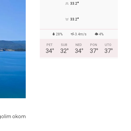
°
33.2
°
33.2
28%
3.4m/s
4%
PET
SUB
NED
PON
UTO
34
°
32
°
34
°
37
°
37
°
 golim okom