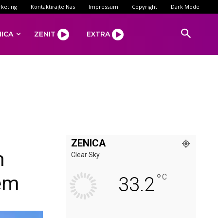
keting
Kontaktirajte Nas
Impressum
Copyright
Dark Mode
NICA
ZENIT
EXTRA
ZENICA
m
Clear Sky
°
lem
C
33.2