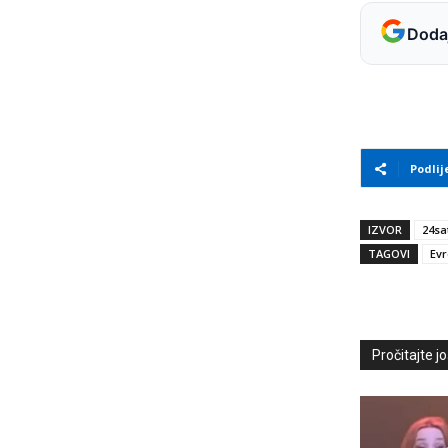
Dodaj
Podlij
IZVOR
24sa
TAGOVI
Evr
Pročitajte još