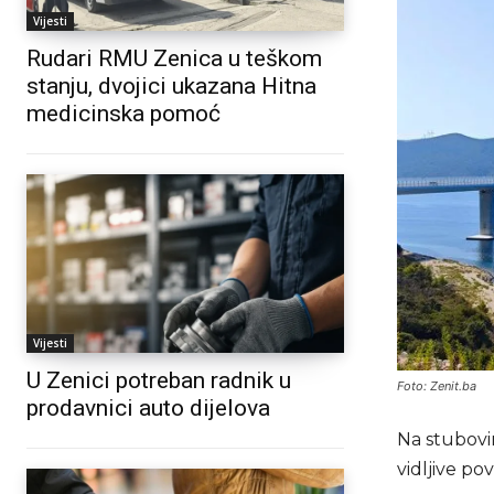
Vijesti
Rudari RMU Zenica u teškom
stanju, dvojici ukazana Hitna
medicinska pomoć
Vijesti
U Zenici potreban radnik u
Foto: Zenit.ba
prodavnici auto dijelova
Na stubovi
vidljive po