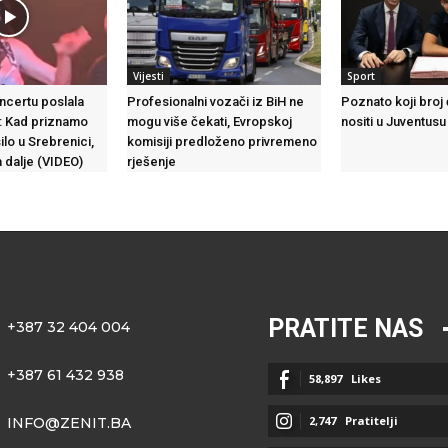
Vijesti
Sport
ncertu poslala
Profesionalni vozači iz BiH ne
Poznato koji broj
: Kad priznamo
mogu više čekati, Evropskoj
nositi u Juventusu
ilo u Srebrenici,
komisiji predloženo privremeno
 dalje (VIDEO)
rješenje
PRATITE NAS
+387 32 404 004
+387 61 432 938
58,897
Likes
2,747
Pratitelji
INFO@ZENIT.BA