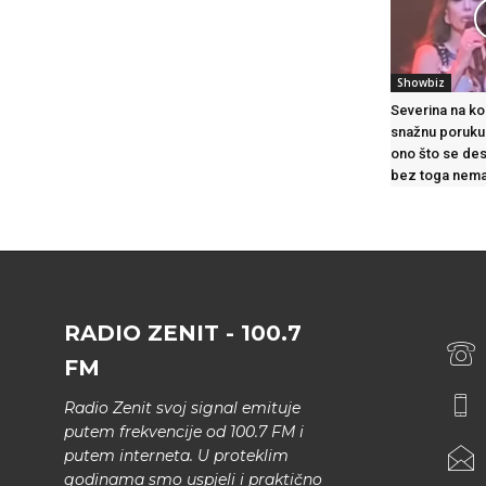
Showbiz
Severina na ko
snažnu poruku
ono što se des
bez toga nema
RADIO ZENIT - 100.7
FM
Radio Zenit svoj signal emituje
putem frekvencije od 100.7 FM i
putem interneta. U proteklim
godinama smo uspjeli i praktično