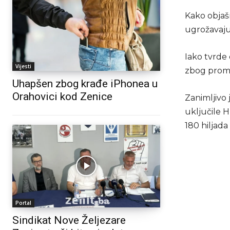
Kako objaš
ugrožavaju
Iako tvrde
Vijesti
zbog promj
Uhapšen zbog krađe iPhonea u
Orahovici kod Zenice
Zanimljivo 
uključile H
180 hiljad
Portal
Sindikat Nove Željezare