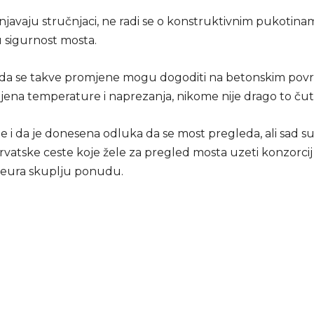
njavaju stručnjaci, ne radi se o konstruktivnim pukotina
 sigurnost mosta.
 da se takve promjene mogu dogoditi na betonskim pov
ena temperature i naprezanja, nikome nije drago to čuti
je i da je donesena odluka da se most pregleda, ali sad su
rvatske ceste koje žele za pregled mosta uzeti konzorcij 
a eura skuplju ponudu.