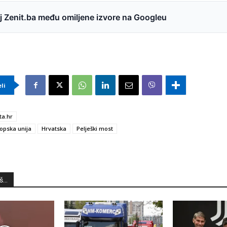
 Zenit.ba među omiljene izvore na Googleu
eli
ta.hr
opska unija
Hrvatska
Pelješki most
...