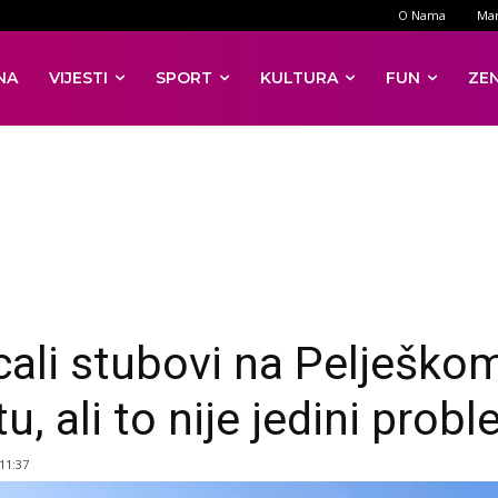
O Nama
Mar
NA
VIJESTI
SPORT
KULTURA
FUN
ZE
cali stubovi na Pelješko
, ali to nije jedini prob
 11:37