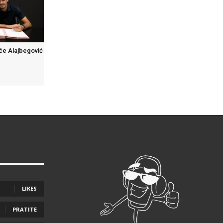
 će Alajbegović
LIKES
PRATITE