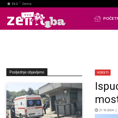
C
33.2
Zenica
POČET
Posljednje objavljeno
VIJESTI
Ispu
mostu
21.10.2024. |