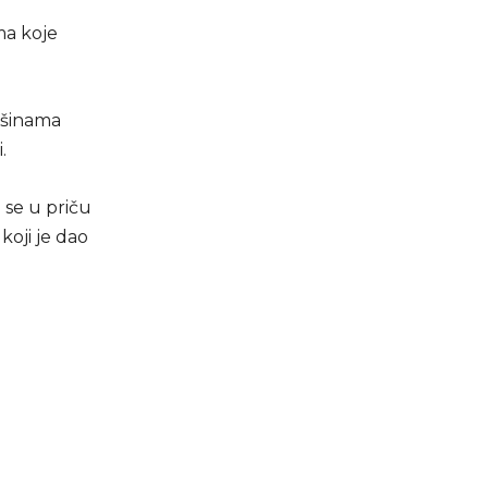
ma koje
ršinama
.
 se u priču
koji je dao