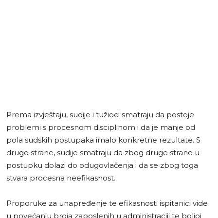
Prema izvještaju, sudije i tužioci smatraju da postoje
problemi s procesnom disciplinom i da je manje od
pola sudskih postupaka imalo konkretne rezultate. S
druge strane, sudije smatraju da zbog druge strane u
postupku dolazi do odugovlačenja i da se zbog toga
stvara procesna neefikasnost.
Proporuke za unapređenje te efikasnosti ispitanici vide
u povećanju broja zaposlenih u administraciji te boljoj