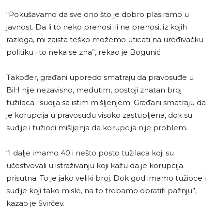
“Pokušavamo da sve ono što je dobro plasiramo u
javnost. Da li to neko prenosi ili ne prenosi, iz kojih
razloga, mi zaista teško možemo uticati na uređivačku
politiku i to neka se zna”, rekao je Bogunić.
Također, građani uporedo smatraju da pravosuđe u
BiH nije nezavisno, međutim, postoji znatan broj
tužilaca i sudija sa istim mišljenjem. Građani smatraju da
je korupcija u pravosuđu visoko zastupljena, dok su
sudije i tužioci mišljenja da korupcija nije problem.
“I dalje imamo 40 i nešto posto tužilaca koji su
učestvovali u istraživanju koji kažu da je korupcija
prisutna. To je jako veliki broj. Dok god imamo tužioce i
sudije koji tako misle, na to trebamo obratiti pažnju”,
kazao je Svirčev.