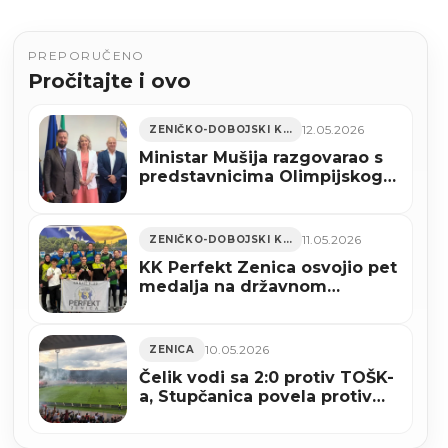
PREPORUČENO
Pročitajte i ovo
12.05.2026
ZENIČKO-DOBOJSKI KANTON
Ministar Mušija razgovarao s
predstavnicima Olimpijskog
komiteta BiH
11.05.2026
ZENIČKO-DOBOJSKI KANTON
KK Perfekt Zenica osvojio pet
medalja na državnom
prvenstvu i izborio četiri
mjesta u reprezentaciji BiH
(FOTO)
10.05.2026
ZENICA
Čelik vodi sa 2:0 protiv TOŠK-
a, Stupčanica povela protiv
Tomislava