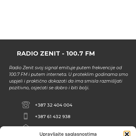
RADIO ZENIT - 100.7 FM
Radio Zenit svoj signal emituje putem frekvencije od
100.7 FM i putem interneta. U proteklim godinama smo
uspjeli i praktično dokazati da ima smisla razmišljati
pozitivno, osjećati se dobro i biti bolji.
+387 32 404 004
+387 61 432 938
INFO@ZENIT.BA
Upravljajte saglasnostima