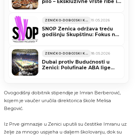
pilo – Ekskluzivne vrste ribe i
najskuplji alkohol –
Akademske slobode ili bahato
rasipništvo?
19.05.2026
ZENIČKO-DOBOJSKI KANTON
SNOP Zenica održava treću
godišnju Skupštinu: Fokus na
prava onkoloških pacijenata i
reformu zdravstvenog
sistema
18.05.2026
ZENIČKO-DOBOJSKI KANTON
Dubai protiv Budućnosti u
Zenici: Polufinale ABA lige
igra se u Areni “Husejin
Smajlović”
Ovogodišnji dobitnik stipendije je Imran Berberović,
kojem je vaučer uručila direktorica škole Melisa
Begović.
Iz Prve gimnazije u Zenici uputili su čestitke Imranu uz
želje za mnogo uspjeha u daljem školovanju, dok su