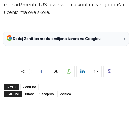
menadžmentu IUS-a zahvalili na kontinuiranoj podršci
učenicima ove škole.
›
Dodaj Zenit.ba među omiljene izvore na Googleu
IZVOR
Zenit.ba
TAGOVI
Bihać
Sarajevo
Zenica