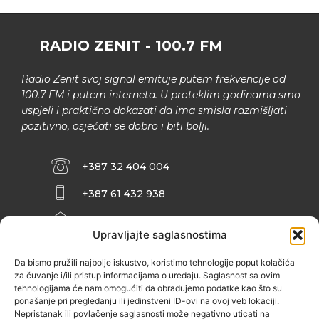
RADIO ZENIT - 100.7 FM
Radio Zenit svoj signal emituje putem frekvencije od
100.7 FM i putem interneta. U proteklim godinama smo
uspjeli i praktično dokazati da ima smisla razmišljati
pozitivno, osjećati se dobro i biti bolji.
+387 32 404 004
+387 61 432 938
INFO@ZENIT.BA
Upravljajte saglasnostima
HUSEINA KULENOVIĆA BR. 2 (RK
ZENIČANKA, 3. SPRAT), 72000 ZENICA
Da bismo pružili najbolje iskustvo, koristimo tehnologije poput kolačića
za čuvanje i/ili pristup informacijama o uređaju. Saglasnost sa ovim
tehnologijama će nam omogućiti da obrađujemo podatke kao što su
ponašanje pri pregledanju ili jedinstveni ID-ovi na ovoj veb lokaciji.
Nepristanak ili povlačenje saglasnosti može negativno uticati na