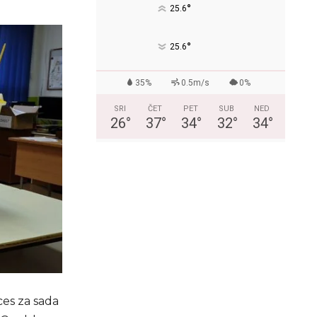
°
25.6
°
25.6
35%
0.5m/s
0%
SRI
ČET
PET
SUB
NED
26
°
37
°
34
°
32
°
34
°
ces za sada