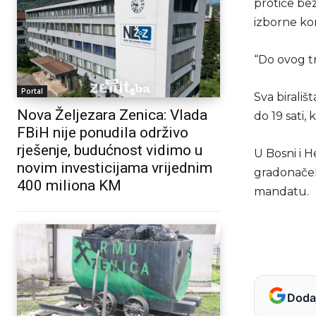
protiče be
izborne kom
“Do ovog t
Portal
Sva birališ
Nova Željezara Zenica: Vlada
do 19 sati, 
FBiH nije ponudila održivo
rješenje, budućnost vidimo u
U Bosni i H
novim investicijama vrijednim
gradonačeln
400 miliona KM
mandatu.
Dodaj