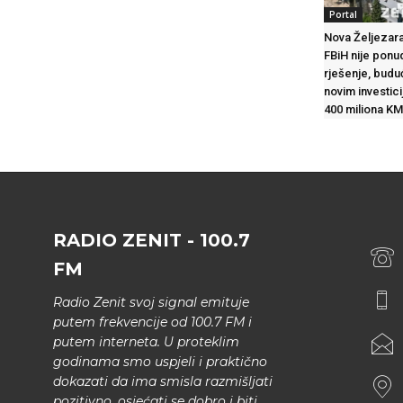
Portal
Nova Željezara
FBiH nije ponu
rješenje, budu
novim investic
400 miliona KM
RADIO ZENIT - 100.7
FM
Radio Zenit svoj signal emituje
putem frekvencije od 100.7 FM i
putem interneta. U proteklim
godinama smo uspjeli i praktično
dokazati da ima smisla razmišljati
pozitivno, osjećati se dobro i biti