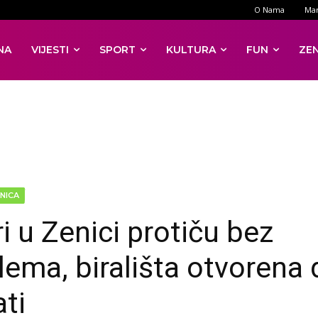
O Nama
Mar
NA
VIJESTI
SPORT
KULTURA
FUN
ZE
NICA
i u Zenici protiču bez
lema, birališta otvorena 
ati