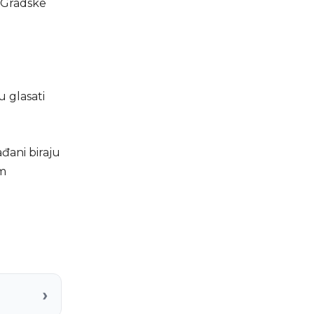
k Gradske
u glasati
ađani biraju
om
›