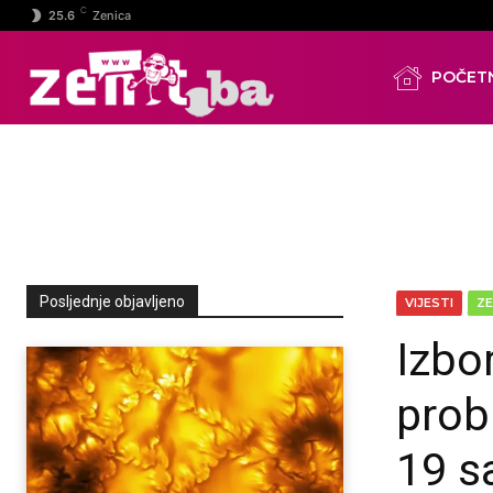
C
25.6
Zenica
POČET
Posljednje objavljeno
VIJESTI
ZE
Izbor
prob
19 s