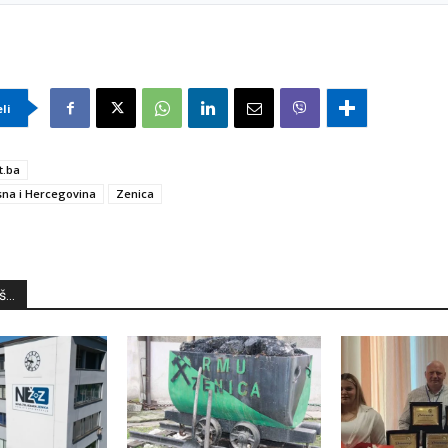
eli
t.ba
na i Hercegovina
Zenica
...