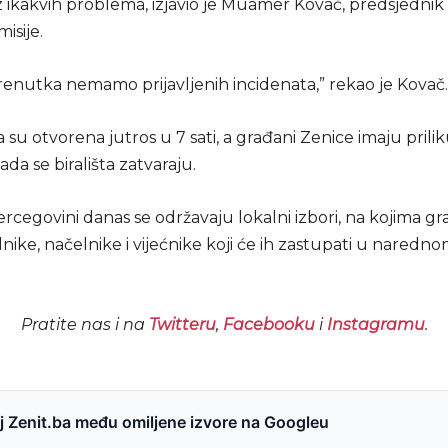
z ikakvih problema, izjavio je Muamer Kovač, predsjedni
isije.
renutka nemamo prijavljenih incidenata,” rekao je Kovač.
ta su otvorena jutros u 7 sati, a građani Zenice imaju prilik
kada se birališta zatvaraju.
ercegovini danas se održavaju lokalni izbori, na kojima gr
ike, načelnike i vijećnike koji će ih zastupati u naredn
Pratite nas i na
Twitteru
,
Facebooku
i
Instagramu
.
 Zenit.ba među omiljene izvore na Googleu