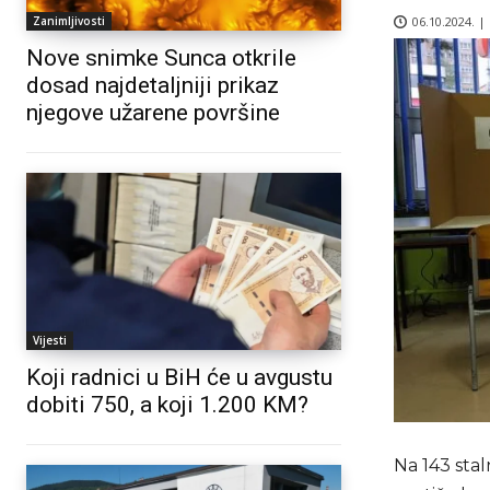
06.10.2024. |
Zanimljivosti
Nove snimke Sunca otkrile
dosad najdetaljniji prikaz
njegove užarene površine
Vijesti
Koji radnici u BiH će u avgustu
dobiti 750, a koji 1.200 KM?
Na 143 stal