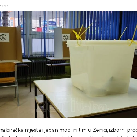
 12:27
na biračka mjesta i jedan mobilni tim u Zenici, izborni pro