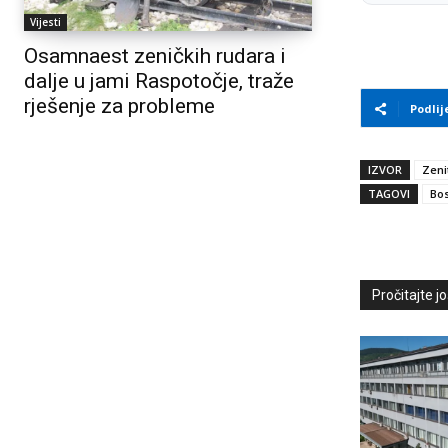
Vijesti
Osamnaest zeničkih rudara i
dalje u jami Raspotočje, traže
rješenje za probleme
Podlij
IZVOR
Zeni
TAGOVI
Bos
Pročitajte još