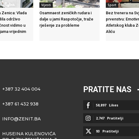
Vijesti
Sport
 Zenica: Vlada
Osamnaest zeničkih rudara i
Bez trenera na S
dila održivo
dalje u jami Raspotočje, traže
prvenstvu: Emotiv
ćnost vidimo u
rješenje za probleme
Atletskog kluba 
ijama vrijednim
Aliću
PRATITE NAS
+387 32 404 004
+387 61 432 938
58,897
Likes
2,747
Pratitelji
INFO@ZENIT.BA
93
Pratitelji
HUSEINA KULENOVIĆA