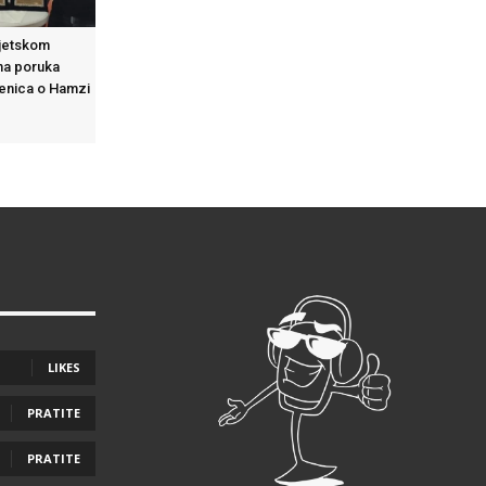
vjetskom
na poruka
Zenica o Hamzi
LIKES
PRATITE
PRATITE