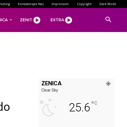
keting
Kontaktirajte Nas
Impressum
Copyright
Dark Mode
NICA
ZENIT
EXTRA
ZENICA
Clear Sky
°
do
C
25.6