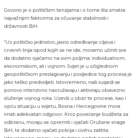
Govorio je o političkim tenzijama i o tome šta smatra
najvažnijim faktorima za očuvanje stabilnosti i
državnosti BiH.
“Uz političko jedinstvo, jasno određivanje ciljeva i
crvenih linija ispod kojih se ne ide, moramo učiniti sve
da dodatno ojačamo na svim poljima: individualnom,
ekonomskom, ali i vojnom. Svijet je u očiglednom
geopolitičkom preslagivanju i posljedice tog procesa je
jako teško predvidjeti. Istovremeno, naši susjedi se
ponovo intenzivno naoružavaju i aktiviraju obavezno
služenje vojnog roka. Uzevši u obzir te procese, kao i
opću situaciju u svijetu, Bosna i Hercegovine mora
imati adekvatan odgovor. Kroz povećanje budžeta za
odbranu, moraju se opremiti i ojačati Oružane snage
BiH, te dodatno ojačati policija i civilnu zaštita.