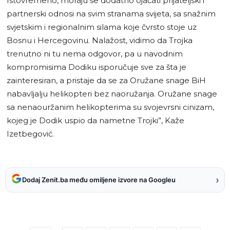
Istovremeno, moraju se dodatno ojačati prijateljski i
partnerski odnosi na svim stranama svijeta, sa snažnim
svjetskim i regionalnim silama koje čvrsto stoje uz
Bosnu i Hercegovinu. Nalažost, vidimo da Trojka
trenutno ni tu nema odgovor, pa u navodnim
kompromisima Dodiku isporučuje sve za šta je
zainteresiran, a pristaje da se za Oružane snage BiH
nabavljalju helikopteri bez naoružanja. Oružane snage
sa nenaouržanim helikopterima su svojevrsni cinizam,
kojeg je Dodik uspio da nametne Trojki”, Kaže
Izetbegović.
›
Dodaj Zenit.ba među omiljene izvore na Googleu