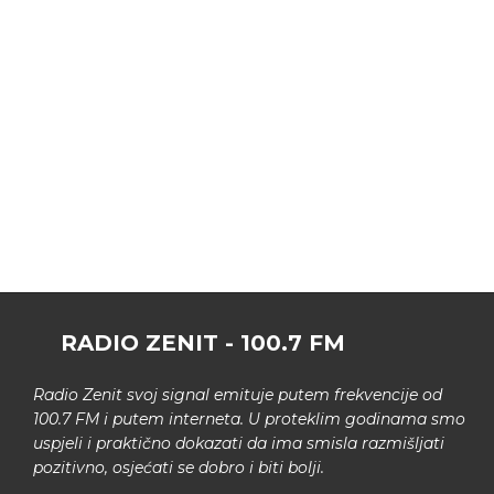
RADIO ZENIT - 100.7 FM
Radio Zenit svoj signal emituje putem frekvencije od
100.7 FM i putem interneta. U proteklim godinama smo
uspjeli i praktično dokazati da ima smisla razmišljati
pozitivno, osjećati se dobro i biti bolji.