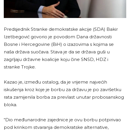
Predsjednik Stranke demokratske akcije (SDA) Bakir
Izetbegović govorio je povodom Dana državnosti
Bosne i Hercegovine (BiH) o izazovima s kojima se
naša država suočava. Stava je da se država guši u
zagrljaju državne koalicije koju čine SNSD, HDZ i
stranke Trojke.
Kazao je, između ostalog, da je vrijeme najvećih
iskušenja kroz koje je borbu za državu je po završetku
rata zamijenila borba za prevlast unutar probosanskog
bloka.
“Dio međunarodne zajednice je ovu borbu potpirivao
pod krinkom stvaranja demokratske alternative,