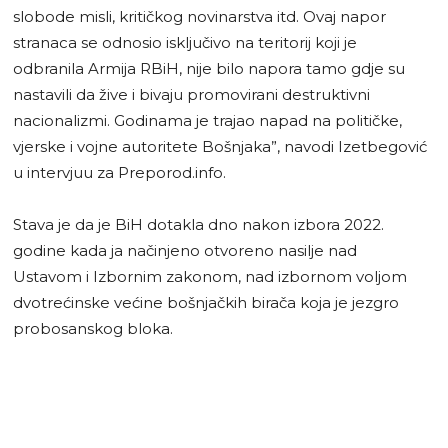
slobode misli, kritičkog novinarstva itd. Ovaj napor
stranaca se odnosio isključivo na teritorij koji je
odbranila Armija RBiH, nije bilo napora tamo gdje su
nastavili da žive i bivaju promovirani destruktivni
nacionalizmi. Godinama je trajao napad na političke,
vjerske i vojne autoritete Bošnjaka”, navodi Izetbegović
u intervjuu za Preporod.info.
Stava je da je BiH dotakla dno nakon izbora 2022.
godine kada ja načinjeno otvoreno nasilje nad
Ustavom i Izbornim zakonom, nad izbornom voljom
dvotrećinske većine bošnjačkih birača koja je jezgro
probosanskog bloka.