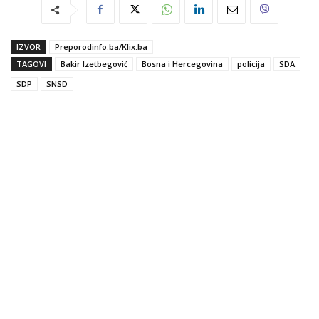
IZVOR
Preporodinfo.ba/Klix.ba
TAGOVI
Bakir Izetbegović
Bosna i Hercegovina
policija
SDA
SDP
SNSD