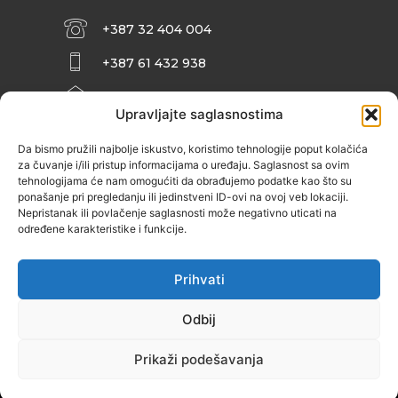
+387 32 404 004
+387 61 432 938
INFO@ZENIT.BA
Upravljajte saglasnostima
HUSEINA KULENOVIĆA BR. 2 (RK
ZENIČANKA, 3. SPRAT), 72000 ZENICA
Da bismo pružili najbolje iskustvo, koristimo tehnologije poput kolačića
za čuvanje i/ili pristup informacijama o uređaju. Saglasnost sa ovim
tehnologijama će nam omogućiti da obrađujemo podatke kao što su
ponašanje pri pregledanju ili jedinstveni ID-ovi na ovoj veb lokaciji.
Nepristanak ili povlačenje saglasnosti može negativno uticati na
određene karakteristike i funkcije.
Prihvati
Odbij
Prikaži podešavanja