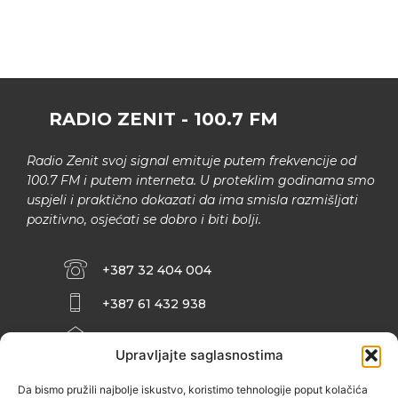
RADIO ZENIT - 100.7 FM
Radio Zenit svoj signal emituje putem frekvencije od
100.7 FM i putem interneta. U proteklim godinama smo
uspjeli i praktično dokazati da ima smisla razmišljati
pozitivno, osjećati se dobro i biti bolji.
+387 32 404 004
+387 61 432 938
INFO@ZENIT.BA
Upravljajte saglasnostima
HUSEINA KULENOVIĆA BR. 2 (RK
ZENIČANKA, 3. SPRAT), 72000 ZENICA
Da bismo pružili najbolje iskustvo, koristimo tehnologije poput kolačića