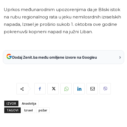
Uprkos međunarodnim upozorenjima da je Bliski istok
na rubu regionalnog rata u jeku nemilosrdnih izraelskih
napada, Izrael je proširio sukob 1. oktobra ove godine
pokrenuvši kopneni napad na južni Liban.
›
Dodaj Zenit.ba među omiljene izvore na Googleu
IZVOR
Anadolija
TAGOVI
Izrael
požar