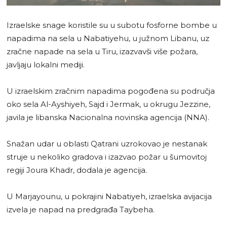
Izraelske snage koristile su u subotu fosforne bombe u
napadima na sela u Nabatiyehu, u južnom Libanu, uz
zračne napade na sela u Tiru, izazvavši više požara,
javljaju lokalni mediji.
U izraelskim zračnim napadima pogođena su područja
oko sela Al-Ayshiyeh, Sajd i Jermak, u okrugu Jezzine,
javila je libanska Nacionalna novinska agencija (NNA).
Snažan udar u oblasti Qatrani uzrokovao je nestanak
struje u nekoliko gradova i izazvao požar u šumovitoj
regiji Joura Khadr, dodala je agencija.
U Marjayounu, u pokrajini Nabatiyeh, izraelska avijacija
izvela je napad na predgrađa Taybeha.