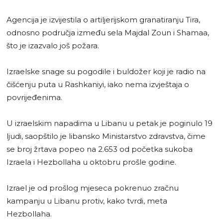
Agencija je izvijestila o artiljerijskom granatiranju Tira,
odnosno područja između sela Majdal Zoun i Shamaa,
što je izazvalo još požara.
Izraelske snage su pogodile i buldožer koji je radio na
čišćenju puta u Rashkaniyi, iako nema izvještaja o
povrijeđenima.
U izraelskim napadima u Libanu u petak je poginulo 19
ljudi, saopštilo je libansko Ministarstvo zdravstva, čime
se broj žrtava popeo na 2.653 od početka sukoba
Izraela i Hezbollaha u oktobru prošle godine.
Izrael je od prošlog mjeseca pokrenuo zračnu
kampanju u Libanu protiv, kako tvrdi, meta
Hezbollaha.