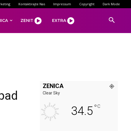
keting
Kontaktirajte Nas
Impressum
Copyright
Dark Mode
NICA
ZENIT
EXTRA
ZENICA
apad
Clear Sky
°
C
34.5