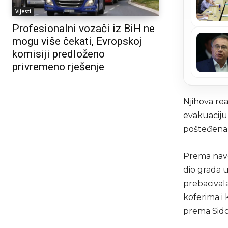
Vijesti
Profesionalni vozači iz BiH ne
mogu više čekati, Evropskoj
komisiji predloženo
privremeno rješenje
Njihova rea
evakuaciju 
pošteđena
Prema navo
dio grada u
prebacival
koferima i
prema Sid