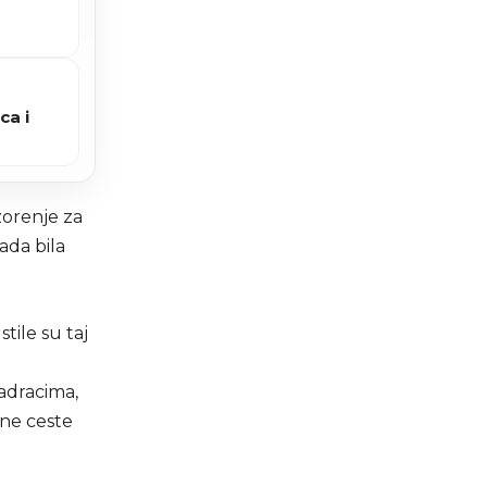
ca i
ozorenje za
ada bila
ile su taj
adracima,
lne ceste