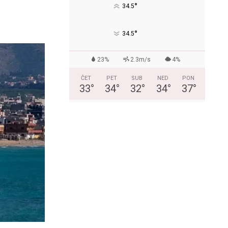
°
34.5
°
34.5
23%
2.3m/s
4%
ČET
PET
SUB
NED
PON
33
°
34
°
32
°
34
°
37
°