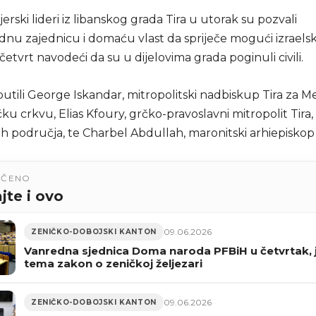
jerski lideri iz libanskog grada Tira u utorak su pozvali
u zajednicu i domaću vlast da spriječe mogući izraels
etvrt navodeći da su u dijelovima grada poginuli civili.
utili George Iskandar, mitropolitski nadbiskup Tira za M
ku crkvu, Elias Kfoury, grčko-pravoslavni mitropolit Tira, 
h područja, te Charbel Abdullah, maronitski arhiepiskop 
UČENO
jte i ovo
09.06.2026
ZENIČKO-DOBOJSKI KANTON
Vanredna sjednica Doma naroda PFBiH u četvrtak, 
tema zakon o zeničkoj željezari
09.06.2026
ZENIČKO-DOBOJSKI KANTON