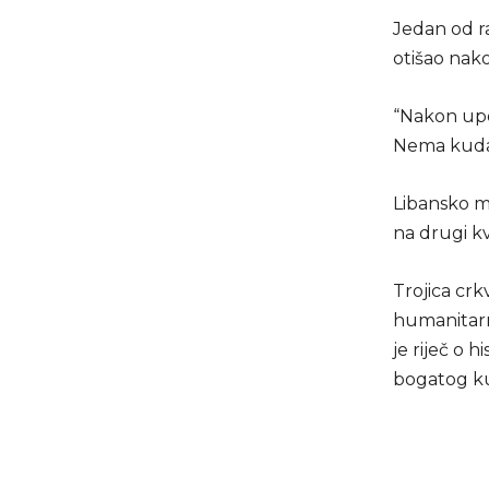
Jedan od r
otišao nak
“Nakon upoz
Nema kuda.
Libansko m
na drugi kv
Trojica crk
humanitarn
je riječ o 
bogatog ku