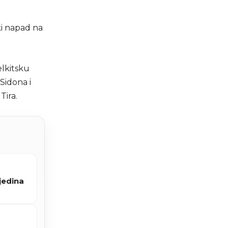
ki napad na
elkitsku
Sidona i
Tira.
jedina