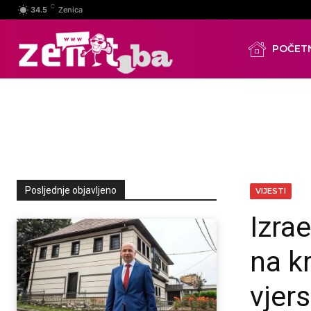
C
34.5
Zenica
POČET
Posljednje objavljeno
VIJESTI
Izra
na k
vjers