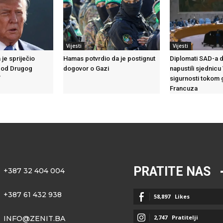
Vijesti
Vijesti
je spriječio
Hamas potvrdio da je postignut
Diplomati SAD-a 
d od Drugog
dogovor o Gazi
napustili sjednicu
”
sigurnosti tokom
Francuza
PRATITE NAS
+387 32 404 004
+387 61 432 938
58,897
Likes
2,747
Pratitelji
INFO@ZENIT.BA