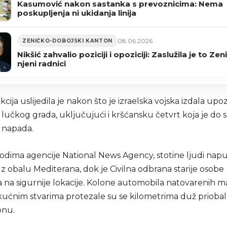
Kasumović nakon sastanka s prevoznicima: Nema
poskupljenja ni ukidanja linija
08.06.2026
ZENIČKO-DOBOJSKI KANTON
Nikšić zahvalio poziciji i opoziciji: Zaslužila je to Zeni
njeni radnici
kcija uslijedila je nakon što je izraelska vojska izdala up
lučkog grada, uključujući i kršćansku četvrt koja je do s
 napada.
dima agencije National News Agency, stotine ljudi napust
z obalu Mediterana, dok je Civilna odbrana starije osobe
a na sigurnije lokacije. Kolone automobila natovarenih m
 kućnim stvarima protezale su se kilometrima duž prioba
onu.