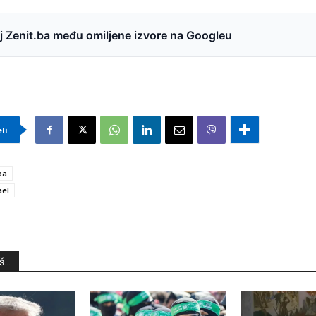
 Zenit.ba među omiljene izvore na Googleu
eli
ba
ael
...