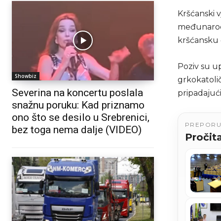
Kršćanski v
međunarodn
kršćansku č
Poziv su up
Showbiz
grkokatolič
Severina na koncertu poslala
pripadajući
snažnu poruku: Kad priznamo
ono što se desilo u Srebrenici,
PREPOR
bez toga nema dalje (VIDEO)
Pročita