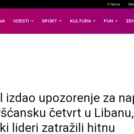
O Nama
Mar
NA
VIJESTI
SPORT
KULTURA
FUN
ZE
el izdao upozorenje za n
ršćansku četvrt u Libanu,
ki lideri zatražili hitnu