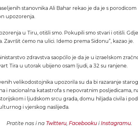
aseljenih stanovnika Ali Bahar rekao je da je s porodico
on upozorenja.
orenja u Tiru, otišli smo. Pokupili smo stvari i otišli. Gd
 Završit ćemo na ulici. Idemo prema Sidonu”, kazao je.
inistarstvo zdravstva saopćilo je da je u izraelskom zra
art Tira u utorak ubijeno osam ljudi, a 32 su ranjene.
venih velikodostojnika upozorila su da bi razaranje starog
a i nacionalna katastrofa s nepovratnim posljedicama, n
historijskom i ljudskom srcu grada, domu hiljada civila i po
lturnog i vjerskog naslijeđa.
Pratite nas i na
Twitteru
,
Facebooku
i
Instagramu
.