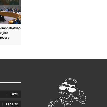
demonstrativno
 Vijeća
 govora
LIKES
PRATITE