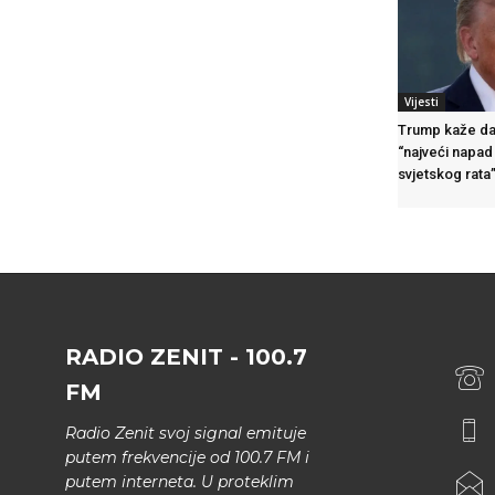
Vijesti
Trump kaže da 
“najveći napa
svjetskog rata
RADIO ZENIT - 100.7
FM
Radio Zenit svoj signal emituje
putem frekvencije od 100.7 FM i
putem interneta. U proteklim