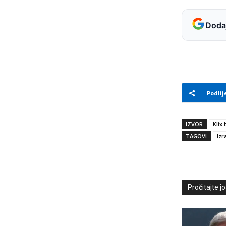
Dodaj
Podlij
IZVOR
Klix.
TAGOVI
Izr
Pročitajte još