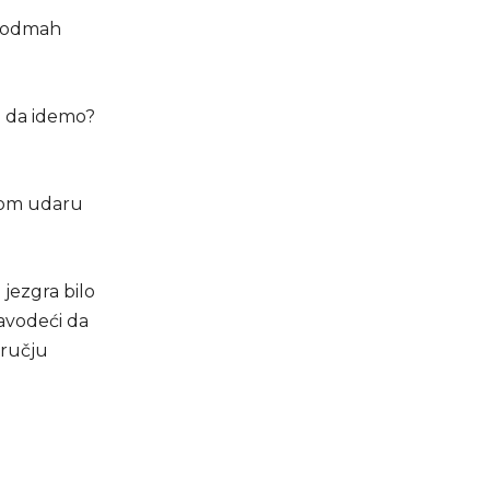
m odmah
je da idemo?
čnom udaru
 jezgra bilo
avodeći da
dručju