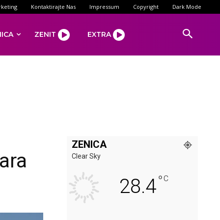
keting
Kontaktirajte Nas
Impressum
Copyright
Dark Mode
NICA
ZENIT
EXTRA
ZENICA
dara
Clear Sky
°
C
28.4