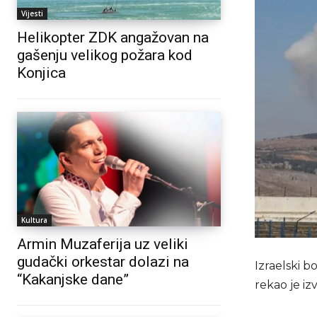
Vijesti
Helikopter ZDK angažovan na
gašenju velikog požara kod
Konjica
Kultura
Armin Muzaferija uz veliki
gudački orkestar dolazi na
Izraelski b
“Kakanjske dane”
rekao je izv