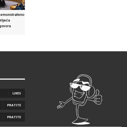
demonstrativno
 Vijeća
 govora
LIKES
PRATITE
PRATITE