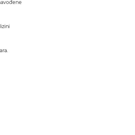
e navođene
izini
ara.