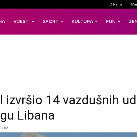
O Nama
Mar
NA
VIJESTI
SPORT
KULTURA
FUN
ZE
el izvršio 14 vazdušnih u
ugu Libana
 14:02