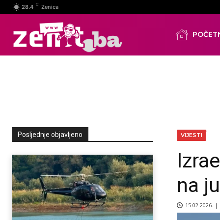
C
28.4
Zenica
POČET
Posljednje objavljeno
VIJESTI
Izra
na j
15.02.2026. |