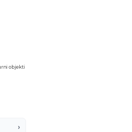
urni objekti
›