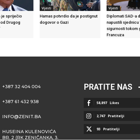
Vijesti
Vijesti
je spriječio
Hamas potvrdio da je postignut
Diplomati SAD-a 
d od Drugog
dogovor o Gazi
napustili sjednicu
”
sigurnosti tokom
Francuza
PRATITE NAS
+387 32 404 004
+387 61 432 938
58,897
Likes
2,747
Pratitelji
INFO@ZENIT.BA
93
Pratitelji
HUSEINA KULENOVIĆA
BR. 2 (RK ZENIČANKA, 3.