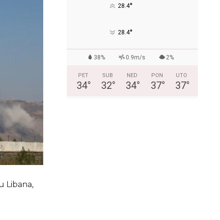
°
28.4
°
28.4
38%
0.9m/s
2%
PET
SUB
NED
PON
UTO
34
°
32
°
34
°
37
°
37
°
gu Libana,