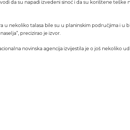
navodi da su napadi izvedeni sinoć i da su korištene tešk
 u nekoliko talasa bile su u planinskim područjima i u bl
aselja”, precizirao je izvor.
cionalna novinska agencija izvijestila je o još nekoliko ud