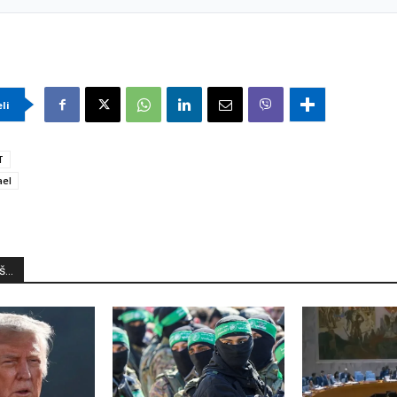
eli
T
ael
...