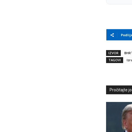
Podlij
IZVOR
BHR
TAGOVI
Izr
Pročitajte još