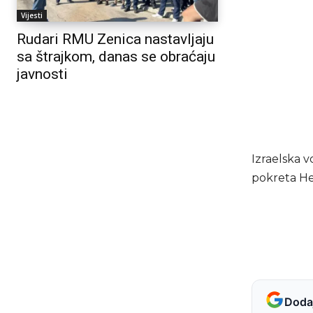
Vijesti
Rudari RMU Zenica nastavljaju
sa štrajkom, danas se obraćaju
javnosti
Izraelska v
pokreta H
Dodaj