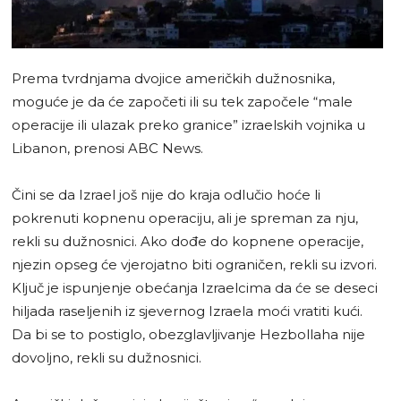
Prema tvrdnjama dvojice američkih dužnosnika,
moguće je da će započeti ili su tek započele “male
operacije ili ulazak preko granice” izraelskih vojnika u
Libanon, prenosi ABC News.
Čini se da Izrael još nije do kraja odlučio hoće li
pokrenuti kopnenu operaciju, ali je spreman za nju,
rekli su dužnosnici. Ako dođe do kopnene operacije,
njezin opseg će vjerojatno biti ograničen, rekli su izvori.
Ključ je ispunjenje obećanja Izraelcima da će se deseci
hiljada raseljenih iz sjevernog Izraela moći vratiti kući.
Da bi se to postiglo, obezglavljivanje Hezbollaha nije
dovoljno, rekli su dužnosnici.