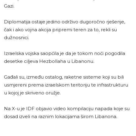
Gazi.
Diplomatija ostaje jedino održivo dugoročno rješenje,
čak i ako vojna akcija pripremi teren za to, rekli su
dužnosnici.
Izraelska vojska saopćila je da je tokom noći pogodila
desetke ciljeva Hezbollaha u Libanonu.
Gađali su, između ostalog, raketne sisteme koji su bili
usmjereni prema izraelskom teritoriju te infrastrukturu
u kojoj je skriveno oružje.
Na X-u je IDF objavio video kompilaciju napada koje su
dosad izveli na raznim lokacijama širom Libanona.