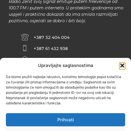
Radio Zenit svoj signal emituje putem frekvencije od
100.7 FM i putem interneta. U proteklim godinama smo
uspjeli i praktično dokazati da ima smisla razmišljati
pozitivno, osjećati se dobro i biti bolji.
+387 32 404 004
+387 61 432 938
INFO@ZENIT.BA
Upravljajte saglasnostima
HUSEINA KULENOVIĆA BR. 2 (RK
ZENIČANKA, 3. SPRAT), 72000 ZENICA
Da bismo pružili najbolje iskustvo, koristimo tehnologije poput kolačića
za čuvanje i/ili pristup informacijama o uređaju. Saglasnost sa ovim
tehnologijama će nam omogućiti da obrađujemo podatke kao što su
ponašanje pri pregledanju ili jedinstveni ID-ovi na ovoj veb lokaciji.
Nepristanak ili povlačenje saglasnosti može negativno uticati na
određene karakteristike i funkcije.
Prihvati