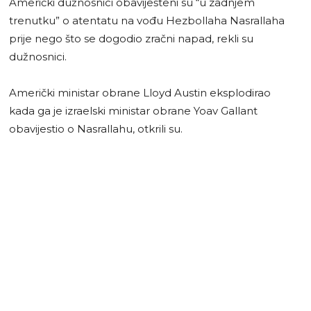
Američki dužnosnici obaviješteni su “u zadnjem
trenutku” o atentatu na vođu Hezbollaha Nasrallaha
prije nego što se dogodio zračni napad, rekli su
dužnosnici.
Američki ministar obrane Lloyd Austin eksplodirao
kada ga je izraelski ministar obrane Yoav Gallant
obavijestio o Nasrallahu, otkrili su.