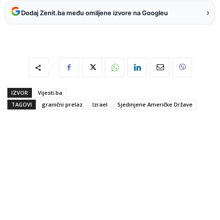
›
Dodaj Zenit.ba među omiljene izvore na Googleu
IZVOR
Vijesti.ba
TAGOVI
granični prelaz
Izrael
Sjedinjene Američke Države