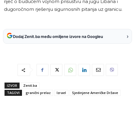
riječ o budućem vojnom prisustvu na jugu Libana i
dugoročnom rješenju sigurnosnih pitanja uz granicu.
›
Dodaj Zenit.ba među omiljene izvore na Googleu
IZVOR
Zenit.ba
TAGOVI
granični prelaz
Izrael
Sjedinjene Američke Države