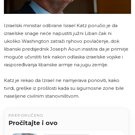
Izraelski ministar odbrane Israel Katz poručio je da
izraelske snage neće napustiti južni Liban čak ni
ukoliko Washington zatraži njihovo povlačenje, dok
libanski predsjednik Joseph Aoun insistira da je primirje
moguće učvrstiti tek nakon odlaska izraelske vojske i
raspoređivanja libanske armije na jugu zemlje.
Katz je rekao da Izrael ne namjerava ponoviti, kako
tvrdi, greške iz prošlosti kada su sigurnosne zone bile
naseljene civilnim stanovništvom.
PREPORUČENO
Pročitajte i ovo