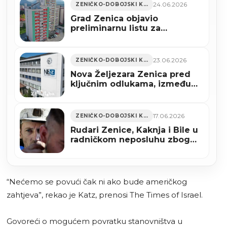
24.06.2026
ZENIČKO-DOBOJSKI KANTON
Grad Zenica objavio
preliminarnu listu za
sufinansiranje mjera
energetske efikasnosti
23.06.2026
ZENIČKO-DOBOJSKI KANTON
Nova Željezara Zenica pred
ključnim odlukama, između
stečaja i oporavka
17.06.2026
ZENIČKO-DOBOJSKI KANTON
Rudari Zenice, Kaknja i Bile u
radničkom neposluhu zbog
neisplaćenih plata
“Nećemo se povući čak ni ako bude američkog
zahtjeva”, rekao je Katz, prenosi The Times of Israel.
Govoreći o mogućem povratku stanovništva u