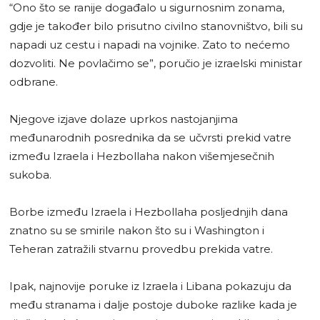
“Ono što se ranije događalo u sigurnosnim zonama,
gdje je također bilo prisutno civilno stanovništvo, bili su
napadi uz cestu i napadi na vojnike. Zato to nećemo
dozvoliti. Ne povlačimo se”, poručio je izraelski ministar
odbrane.
Njegove izjave dolaze uprkos nastojanjima
međunarodnih posrednika da se učvrsti prekid vatre
između Izraela i Hezbollaha nakon višemjesečnih
sukoba.
Borbe između Izraela i Hezbollaha posljednjih dana
znatno su se smirile nakon što su i Washington i
Teheran zatražili stvarnu provedbu prekida vatre.
Ipak, najnovije poruke iz Izraela i Libana pokazuju da
među stranama i dalje postoje duboke razlike kada je