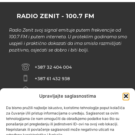
RADIO ZENIT - 100.7 FM
Radio Zenit svoj signal emituje putem frekvencije od
100.7 FM i putem interneta. U proteklim godinama smo
uspjeli i praktično dokazati da ima smisla razmišljati
pozitivno, osjećati se dobro i biti bolji.
+387 32 404 004
+387 61 432 938
INFO@ZENIT.BA
Upravljajte saglasnostima
HUSEINA KULENOVIĆA BR. 2 (RK
ZENIČANKA, 3. SPRAT), 72000 ZENICA
Da bismo pružili najbolje iskustvo, koristimo tehnologije poput kolačića
za čuvanje i/ili pristup informacijama o uređaju. Saglasnost sa ovim
tehnologijama će nam omogućiti da obrađujemo podatke kao što su
ponašanje pri pregledanju ili jedinstveni ID-ovi na ovoj veb lokaciji.
Nepristanak ili povlačenje saglasnosti može negativno uticati na
određene karakteristike i funkcije.