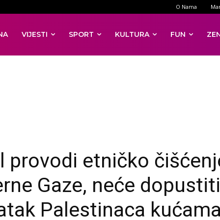
O Nama
Mar
NA
VIJESTI
SPORT
KULTURA
FUN
ZE
el provodi etničko čišćenj
erne Gaze, neće dopustit
atak Palestinaca kućam