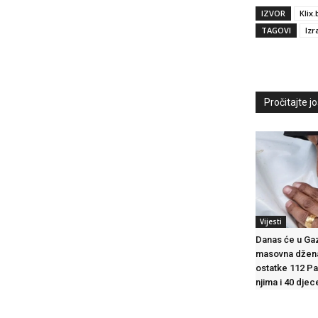
IZVOR
Klix.
TAGOVI
Izr
Pročitajte još
Vijesti
Danas će u Gaz
masovna džen
ostatke 112 Pa
njima i 40 djec