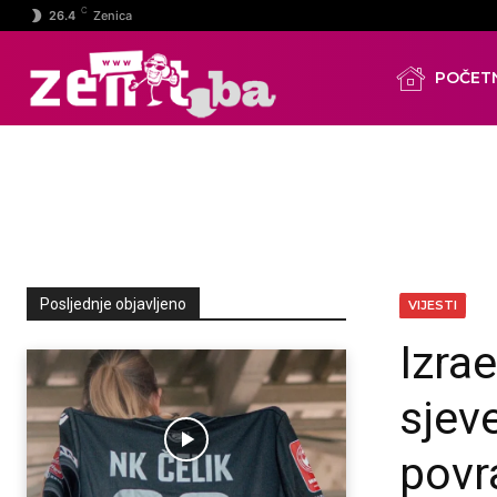
C
26.4
Zenica
POČET
Posljednje objavljeno
VIJESTI
Izra
sjev
povr