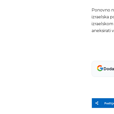
Ponovno na
izraelska p
izraelskom 
aneksirati v
Dodaj
Podlij