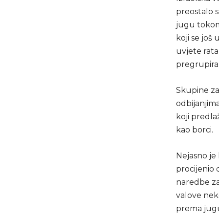
preostalo 
jugu tokom
koji se još
uvjete rata
pregrupira
Skupine za 
odbijanjima
koji predla
kao borci.
Nejasno je 
procijenio d
naredbe za
valove neko
prema jugu