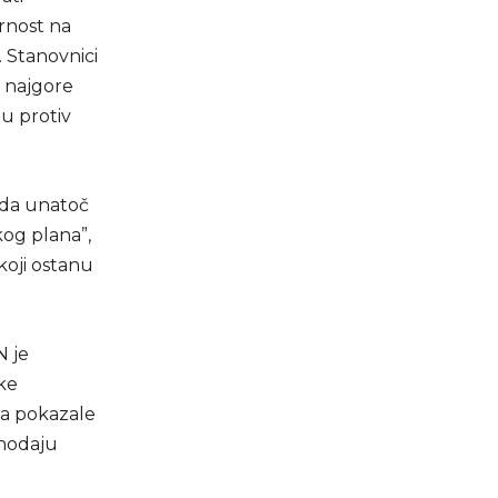
rnost na
 Stanovnici
a najgore
bu protiv
 da unatoč
kog plana”,
 koji ostanu
N je
ske
ma pokazale
 hodaju