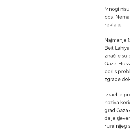
Mnogi nisu 
bosi. Nema
rekla je.
Najmanje 1
Beit Lahiya 
značile su
Gaze. Huss
bori s prob
zgrade dok
Izrael je p
naziva kor
grad Gaza 
da je sjeve
ruralnijeg 