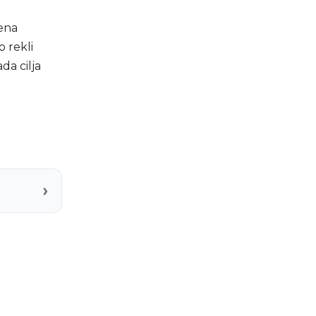
bena
o rekli
da cilja
›