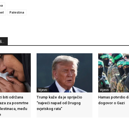
ba
ael
Palestina
...
Vijesti
Vijesti
i biti održana
Trump kaže da je spriječio
Hamas potvrdio da
aza za posmrtne
“najveći napad od Drugog
dogovor o Gazi
lestinaca, među
svjetskog rata”
e