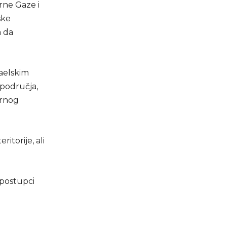
rne Gaze i
ske
a da
raelskim
 područja,
ernog
itorije, ali
 postupci