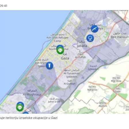
 09:41
e teritoriju izraelske okupacije u Gazi