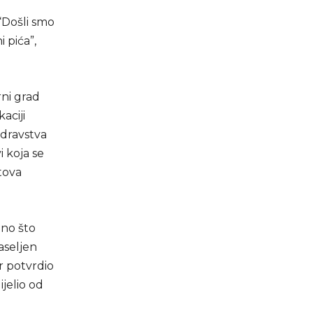
 “Došli smo
 pića”,
rni grad
aciji
zdravstva
 koja se
atova
ono što
aseljen
r potvrdio
jelio od