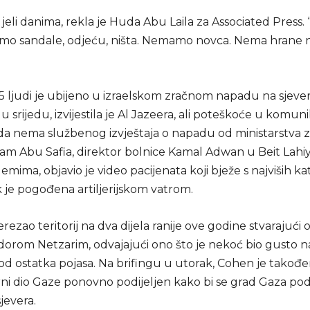
jeli danima, rekla je Huda Abu Laila za Associated Press.
mo sandale, odjeću, ništa. Nemamo novca. Nema hrane ni
5 ljudi je ubijeno u izraelskom zračnom napadu na sjeve
u srijedu, izvijestila je Al Jazeera, ali poteškoće u komunik
 da nema službenog izvještaja o napadu od ministarstva 
am Abu Safia, direktor bolnice Kamal Adwan u Beit Lahiyi
lemima, objavio je video pacijenata koji bježe s najviših k
 je pogođena artiljerijskom vatrom.
rerezao teritorij na dva dijela ranije ove godine stvarajući 
idorom Netzarim, odvajajući ono što je nekoć bio gusto n
od ostatka pojasa. Na brifingu u utorak, Cohen je takođe
rni dio Gaze ponovno podijeljen kako bi se grad Gaza podi
sjevera.