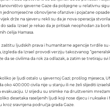
stanovništvo sjeverne Gaze da pobjegne u relativnu sigu
 jednomjesečne obnovljene ofanzive i pojačane opsade.
 uvijek drže na sjeveru rekli su da je nova operacija stvoril
 do sada. Izrael je rekao da je pritisak neophodan za bor
nih ćelija Hamasa.
zaštitu ljudskih prava i humanitarne agencije tvrdile su
, izgleda da Izrael provodi verziju takozvanog “generals
že da se civilima da rok za odlazak, a zatim se tretiraju svi
koliko je ljudi ostalo u sjevernoj Gazi; prošlog mjeseca, U
a oko 400.000 civila nije u stanju ili ne želi slijediti izrael
 evakuaciju. U srijedu su snimke na društvenim mreža
liko desetaka raseljenih ljudi koji nose djecu i ruksake i
 kroz sravnjena područja grada Gaze.