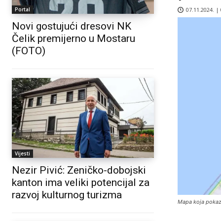
07.11.2024. |
Portal
Novi gostujući dresovi NK
Čelik premijerno u Mostaru
(FOTO)
Vijesti
Nezir Pivić: Zeničko-dobojski
kanton ima veliki potencijal za
razvoj kulturnog turizma
Mapa koja pokazuj