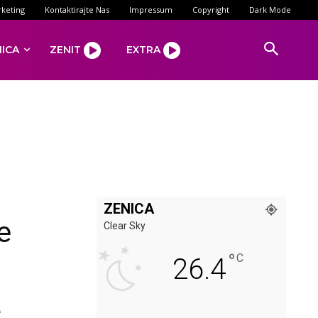
keting
Kontaktirajte Nas
Impressum
Copyright
Dark Mode
NICA
ZENIT
EXTRA
ZENICA
e
Clear Sky
°
i
C
26.4
a