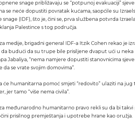
opnene snage približavaju se “potpunoj evakuaciji” sjeve
ma se neće dopustiti povratak kućama, saopćile su Izrael
nage (IDF), što je, čini se, prva službena potvrda Izrael
klanja Palestince s tog područja.
za medije, brigadni general IDF-a Itzik Cohen rekao je iz
 da budući da su trupe bile prisiljene dvaput ući u neka
a Jabaliya, “nema namjere dopustiti stanovnicima sjev
e da se vrate svojim domovima”.
 će humanitarna pomoć smjeti “redovito” ulaziti na jug ter
er, jer tamo “više nema civila”.
 za međunarodno humanitarno pravo rekli su da bi takvi
zločini prisilnog premještanja i upotrebe hrane kao oružja.