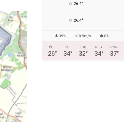
°
26.4
°
26.4
39%
0.9m/s
0%
ČET
PET
SUB
NED
PON
26
°
34
°
32
°
34
°
37
°