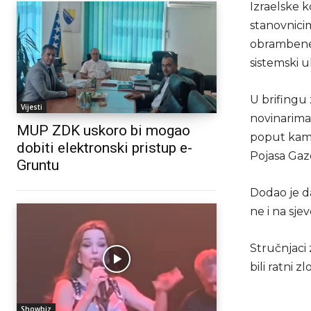
Izraelske k
stanovnici
obrambene s
sistemski u
U brifingu 
Vijesti
novinarima
MUP ZDK uskoro bi mogao
poput kamp
dobiti elektronski pristup e-
Pojasa Gaz
Gruntu
Dodao je da
ne i na sjev
Stručnjaci
bili ratni 
Showbiz