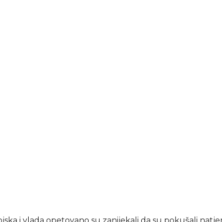
ojska i vlada opetovano su zanijekali da su pokušali natjer