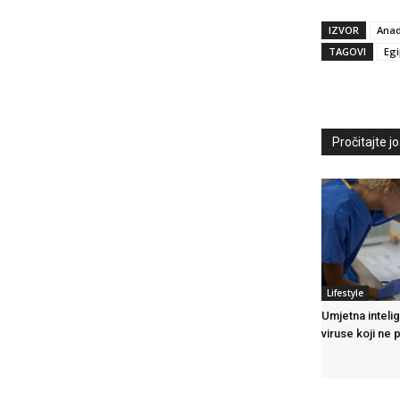
IZVOR
Anad
TAGOVI
Egi
Pročitajte još
Lifestyle
Umjetna intelig
viruse koji ne 