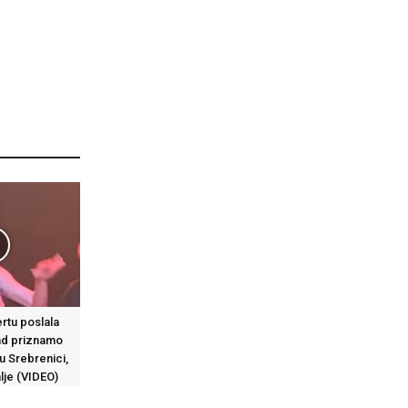
rtu poslala
ad priznamo
u Srebrenici,
lje (VIDEO)