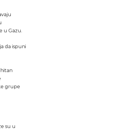
avaju
u
e u Gazu.
a da ispuni
 hitan
e
ke grupe
ze su u