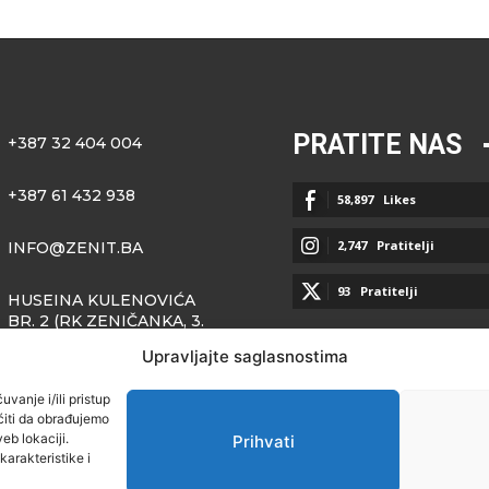
PRATITE NAS
+387 32 404 004
+387 61 432 938
58,897
Likes
2,747
Pratitelji
INFO@ZENIT.BA
93
Pratitelji
HUSEINA KULENOVIĆA
BR. 2 (RK ZENIČANKA, 3.
SPRAT), 72000 ZENICA
Upravljajte saglasnostima
vanje i/ili pristup
iti da obrađujemo
eb lokaciji.
Prihvati
arakteristike i