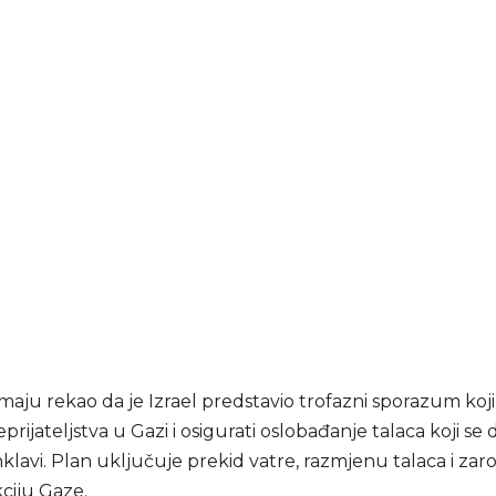
maju rekao da je Izrael predstavio trofazni sporazum koj
prijateljstva u Gazi i osigurati oslobađanje talaca koji se 
klavi. Plan uključuje prekid vatre, razmjenu talaca i zaro
ciju Gaze.