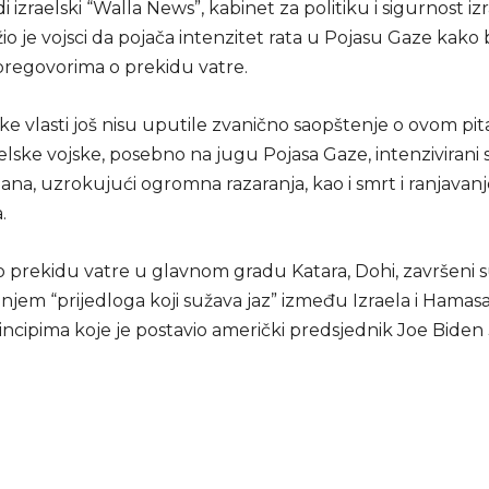
 izraelski “Walla News”, kabinet za politiku i sigurnost iz
io je vojsci da pojača intenzitet rata u Pojasu Gaze kako b
 pregovorima o prekidu vatre.
ske vlasti još nisu uputile zvanično saopštenje o ovom pit
elske vojske, posebno na jugu Pojasa Gaze, intenzivirani 
ana, uzrokujući ogromna razaranja, kao i smrt i ranjavanj
.
o prekidu vatre u glavnom gradu Katara, Dohi, završeni 
njem “prijedloga koji sužava jaz” između Izraela i Hamasa 
incipima koje je postavio američki predsjednik Joe Biden 