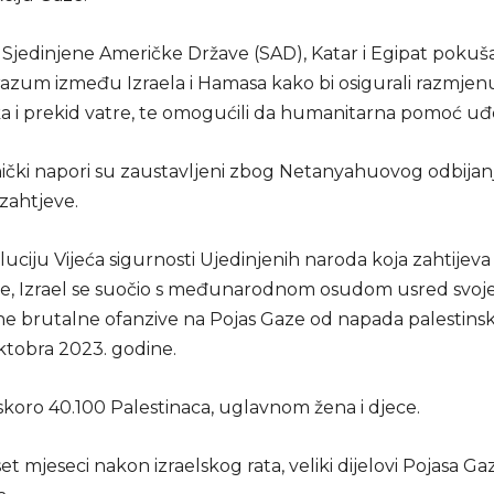
 Sjedinjene Američke Države (SAD), Katar i Egipat pokuš
orazum između Izraela i Hamasa kako bi osigurali razmjen
ka i prekid vatre, te omogućili da humanitarna pomoć uđ
nički napori su zaustavljeni zbog Netanyahuovog odbijanj
zahtjeve.
luciju Vijeća sigurnosti Ujedinjenih naroda koja zahtijeva
re, Izrael se suočio s međunarodnom osudom usred svoj
ne brutalne ofanzive na Pojas Gaze od napada palestins
ktobra 2023. godine.
skoro 40.100 Palestinaca, uglavnom žena i djece.
et mjeseci nakon izraelskog rata, veliki dijelovi Pojasa Ga