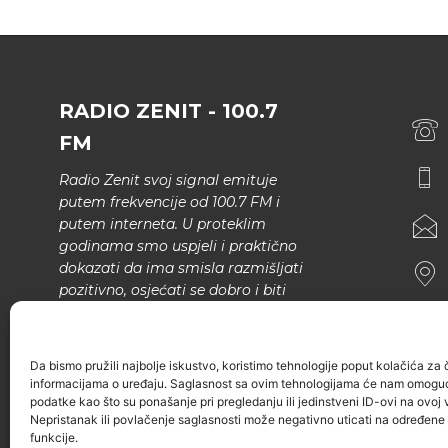
RADIO ZENIT - 100.7
FM
Radio Zenit svoj signal emituje
putem frekvencije od 100.7 FM i
putem interneta. U proteklim
godinama smo uspjeli i praktično
dokazati da ima smisla razmišljati
pozitivno, osjećati se dobro i biti
bolji.
U našem programu nema šunda,
Da bismo pružili najbolje iskustvo, koristimo tehnologije poput kolačića za ču
narodne muzike..
informacijama o uređaju. Saglasnost sa ovim tehnologijama će nam omoguć
podatke kao što su ponašanje pri pregledanju ili jedinstveni ID-ovi na ovoj v
Nepristanak ili povlačenje saglasnosti može negativno uticati na određene k
funkcije.