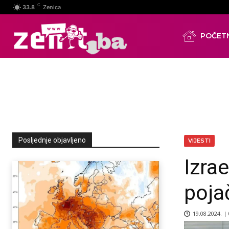
C
33.8
Zenica
POČET
Posljednje objavljeno
VIJESTI
Izrae
poja
19.08.2024. |