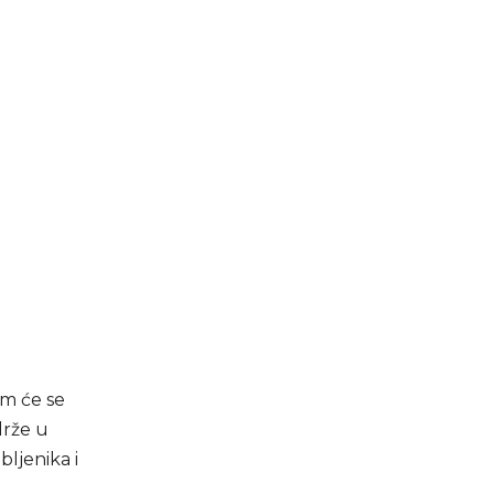
im će se
drže u
bljenika i