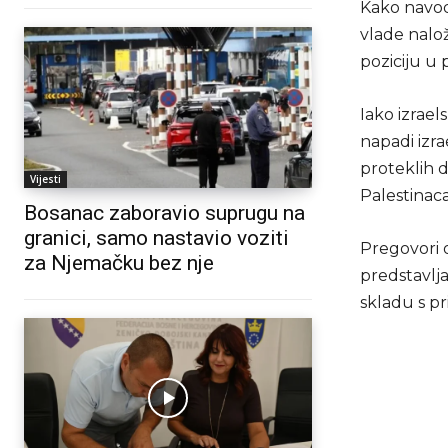
Kako navodi
vlade nalož
poziciju u
Iako izrael
napadi izra
proteklih d
Vijesti
Palestinaca
Bosanac zaboravio suprugu na
granici, samo nastavio voziti
Pregovori 
za Njemačku bez nje
predstavlja
skladu s pr