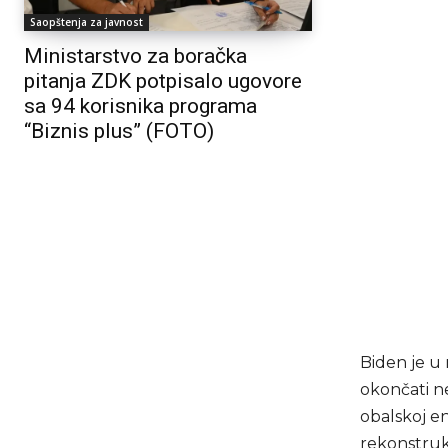
Saopštenja za javnost
Ministarstvo za boračka
pitanja ZDK potpisalo ugovore
sa 94 korisnika programa
“Biznis plus” (FOTO)
Biden je u 
okončati ne
obalskoj en
rekonstruk