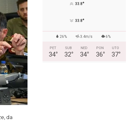
°
33.8
°
33.8
26%
3.4m/s
6%
PET
SUB
NED
PON
UTO
34
°
32
°
34
°
36
°
37
°
ze, da