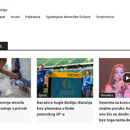
olija
pat
Izrael
Palestina
Sjedinjene Američke Države
Srebrenica
...
Sport
Showbiz
encija stvorila
Bacačice kugle Bešlija i Baručija
Severina na konce
postoje u prirodi
bez plasmana u finale
snažnu poruku: K
juniorskog SP-a
ono što se desilo 
bez toga nema da