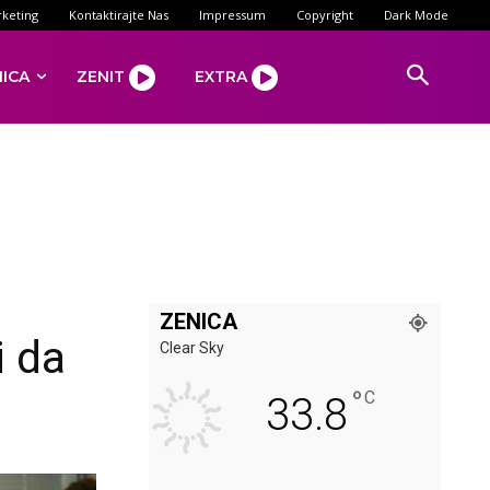
keting
Kontaktirajte Nas
Impressum
Copyright
Dark Mode
NICA
ZENIT
EXTRA
ZENICA
i da
Clear Sky
°
C
33.8