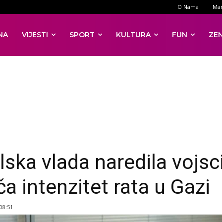
O Nama
Mar
NA
VIJESTI
SPORT
KULTURA
FUN
ZE
lska vlada naredila vojsc
ča intenzitet rata u Gazi
 08:51