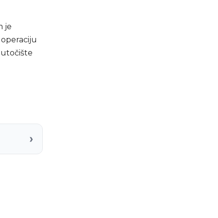
 je
operaciju
 utočište
›