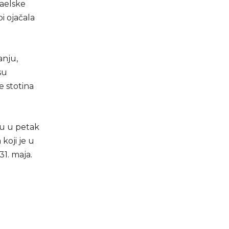
raelske
i ojačala
anju,
su
e stotina
su u petak
koji je u
31. maja.