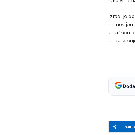
ruševinam
Izrael je 
najnovijom
u južnom gr
od rata pri
Dodaj
Podlij