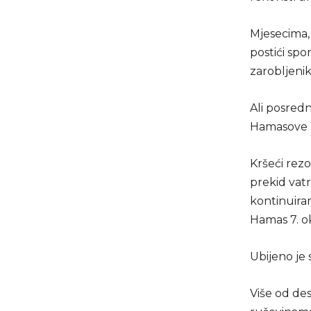
Mjesecima,
postići sp
zarobljeni
Ali posred
Hamasove 
Kršeći rezo
prekid vat
kontinuira
Hamas 7. o
Ubijeno je 
Više od des