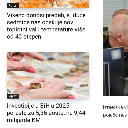
Portal
Vikend donosi predah, a iduće
sedmice nas očekuje novi
toplotni val i temperature više
od 40 stepeni
Vijesti
Investicije u BiH u 2025.
Izraelska v
porasle za 5,36 posto, na 9,44
pojača nas
milijarde KM