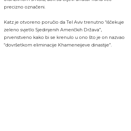
precizno označeni.
Katz je otvoreno poručio da Tel Aviv trenutno “iščekuje
zeleno svjetlo Sjedinjenih Američkih Država”,
prvenstveno kako bi se krenulo u ono što je on nazvao
“dovršetkom eliminacije Khameneijeve dinastije”.