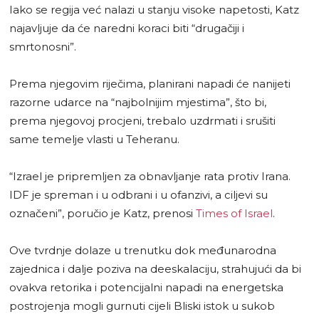
Iako se regija već nalazi u stanju visoke napetosti, Katz
najavljuje da će naredni koraci biti “drugačiji i
smrtonosni”.
Prema njegovim riječima, planirani napadi će nanijeti
razorne udarce na “najbolnijim mjestima”, što bi,
prema njegovoj procjeni, trebalo uzdrmati i srušiti
same temelje vlasti u Teheranu.
“Izrael je pripremljen za obnavljanje rata protiv Irana.
IDF je spreman i u odbrani i u ofanzivi, a ciljevi su
označeni”, poručio je Katz, prenosi
Times of Israel
.
Ove tvrdnje dolaze u trenutku dok međunarodna
zajednica i dalje poziva na deeskalaciju, strahujući da bi
ovakva retorika i potencijalni napadi na energetska
postrojenja mogli gurnuti cijeli Bliski istok u sukob