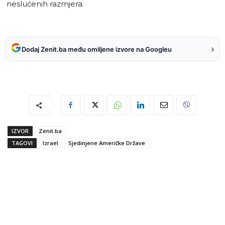
neslućenih razmjera.
›
Dodaj Zenit.ba među omiljene izvore na Googleu
IZVOR
Zenit.ba
TAGOVI
Izrael
Sjedinjene Američke Države