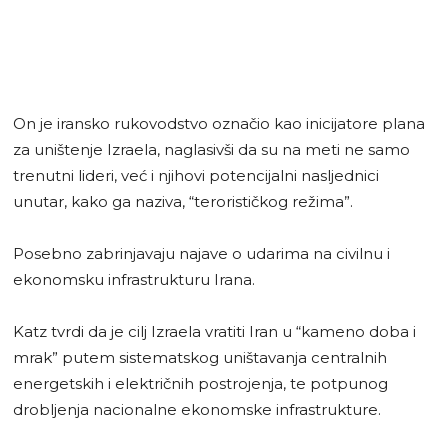
On je iransko rukovodstvo označio kao inicijatore plana
za uništenje Izraela, naglasivši da su na meti ne samo
trenutni lideri, već i njihovi potencijalni nasljednici
unutar, kako ga naziva, “terorističkog režima”.
Posebno zabrinjavaju najave o udarima na civilnu i
ekonomsku infrastrukturu Irana.
Katz tvrdi da je cilj Izraela vratiti Iran u “kameno doba i
mrak” putem sistematskog uništavanja centralnih
energetskih i električnih postrojenja, te potpunog
drobljenja nacionalne ekonomske infrastrukture.