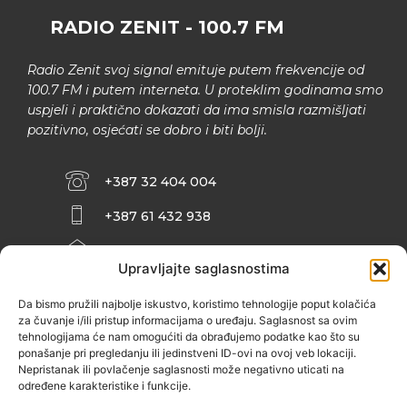
RADIO ZENIT - 100.7 FM
Radio Zenit svoj signal emituje putem frekvencije od
100.7 FM i putem interneta. U proteklim godinama smo
uspjeli i praktično dokazati da ima smisla razmišljati
pozitivno, osjećati se dobro i biti bolji.
+387 32 404 004
+387 61 432 938
INFO@ZENIT.BA
Upravljajte saglasnostima
HUSEINA KULENOVIĆA BR. 2 (RK
ZENIČANKA, 3. SPRAT), 72000 ZENICA
Da bismo pružili najbolje iskustvo, koristimo tehnologije poput kolačića
za čuvanje i/ili pristup informacijama o uređaju. Saglasnost sa ovim
tehnologijama će nam omogućiti da obrađujemo podatke kao što su
ponašanje pri pregledanju ili jedinstveni ID-ovi na ovoj veb lokaciji.
Nepristanak ili povlačenje saglasnosti može negativno uticati na
određene karakteristike i funkcije.