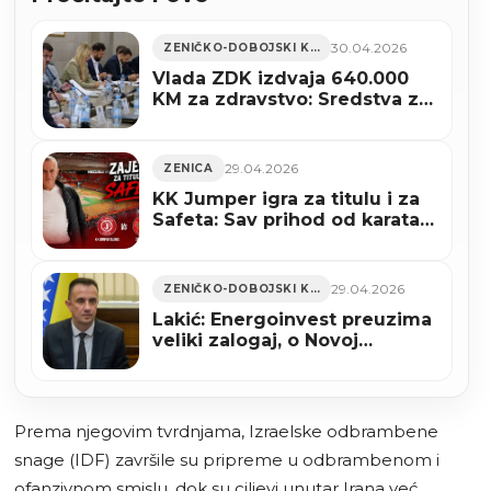
30.04.2026
ZENIČKO-DOBOJSKI KANTON
Vlada ZDK izdvaja 640.000
KM za zdravstvo: Sredstva za
vakcine, prevenciju i
istraživanja
29.04.2026
ZENICA
KK Jumper igra za titulu i za
Safeta: Sav prihod od karata
ide za liječenje
29.04.2026
ZENIČKO-DOBOJSKI KANTON
Lakić: Energoinvest preuzima
veliki zalogaj, o Novoj
Željezari Zenica razgovori i s
SAD-om
Prema njegovim tvrdnjama, Izraelske odbrambene
snage (IDF) završile su pripreme u odbrambenom i
ofanzivnom smislu, dok su ciljevi unutar Irana već