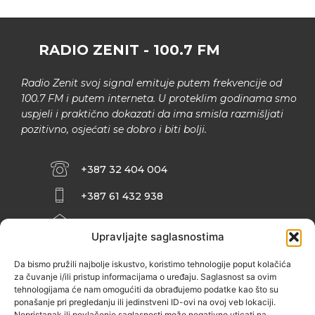
RADIO ZENIT - 100.7 FM
Radio Zenit svoj signal emituje putem frekvencije od
100.7 FM i putem interneta. U proteklim godinama smo
uspjeli i praktično dokazati da ima smisla razmišljati
pozitivno, osjećati se dobro i biti bolji.
+387 32 404 004
+387 61 432 938
INFO@ZENIT.BA
Upravljajte saglasnostima
HUSEINA KULENOVIĆA BR. 2 (RK
ZENIČANKA, 3. SPRAT), 72000 ZENICA
Da bismo pružili najbolje iskustvo, koristimo tehnologije poput kolačića
za čuvanje i/ili pristup informacijama o uređaju. Saglasnost sa ovim
tehnologijama će nam omogućiti da obrađujemo podatke kao što su
ponašanje pri pregledanju ili jedinstveni ID-ovi na ovoj veb lokaciji.
Nepristanak ili povlačenje saglasnosti može negativno uticati na