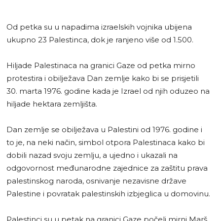
Od petka su u napadima izraelskih vojnika ubijena
ukupno 23 Palestinca, dok je ranjeno više od 1.500.
Hiljade Palestinaca na granici Gaze od petka mirno
protestira i obilježava Dan zemlje kako bi se prisjetili
30. marta 1976. godine kada je Izrael od njih oduzeo na
hiljade hektara zemljišta.
Dan zemlje se obilježava u Palestini od 1976. godine i
to je, na neki način, simbol otpora Palestinaca kako bi
dobili nazad svoju zemlju, a ujedno i ukazali na
odgovornost međunarodne zajednice za zaštitu prava
palestinskog naroda, osnivanje nezavisne države
Palestine i povratak palestinskih izbjeglica u domovinu.
Palestinci su u petak na granici Gaze počeli mirni Marš