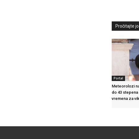
Pročitajte još
Portal
Meteorolozi na
do 43 stepena
vremena za vi