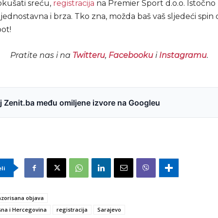
okušati sreću,
registracija
na Premier Sport d.o.o. Istočn
 jednostavna i brza. Tko zna, možda baš vaš sljedeći spin
pot!
Pratite nas i na
Twitteru
,
Facebooku
i
Instagramu
.
 Zenit.ba među omiljene izvore na Googleu
eli
zorisana objava
na i Hercegovina
registracija
Sarajevo