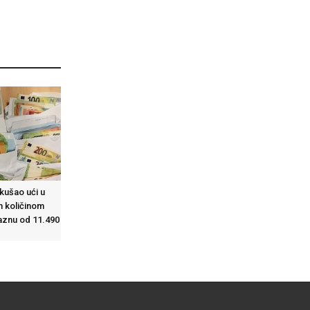
okušao ući u
m količinom
aznu od 11.490