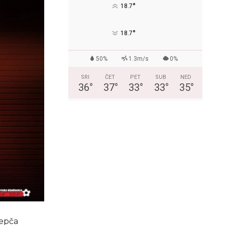
°
18.7
°
18.7
50%
1.3m/s
0%
SRI
ČET
PET
SUB
NED
36
°
37
°
33
°
33
°
35
°
Žepča