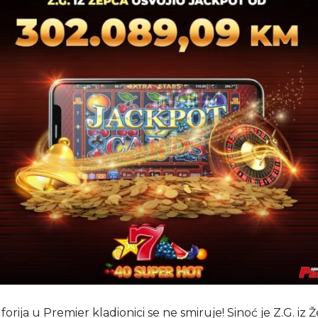
orija u Premier kladionici se ne smiruje! Sinoć je Z.G. iz 