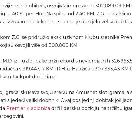
oviji sretni dobitnik, osvojivši impresivnih 302.089,09 KM 
igru 40 Super Hot. Na spinu od 2,40 KM, Z.G. je aktivira
 i izvukao tri pik karte – što mu je donijelo veliki dobitak
kom Z.G. se pridružio ekskluzivnom klubu sretnika Pre
koji su osvojili više od 300.000 KM.
 M.D. iz Tuzle i dalje drži rekord s nevjerojatnih 326.963
Gradačca s 319.447,17 KM i R.H. iz Hadžića s 307.333,43 KM
elikim Jackpot dobitcima.
oj igrača iskušava svoju sreću na Amusnet slot igrama, a 
tati sljedeći veliki dobitnik. Ovaj posljednji dobitak još j
 da
Premier kladionica
drži lidersku poziciju na tržištu ig
ercegovini.