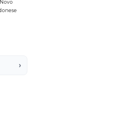
o Novo
 donese
›