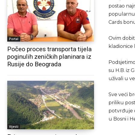
postao najn
popularnu 
Cards bonus
Ovim dobit
Portal
kladionice 
Počeo proces transporta tijela
poginulih zeničkih planinara iz
Podsjetimo,
Rusije do Beograda
su H.B. iz 
uživali u v
Sve veći br
priliku pos
potvrđuje
u Bosni i H
Vijesti