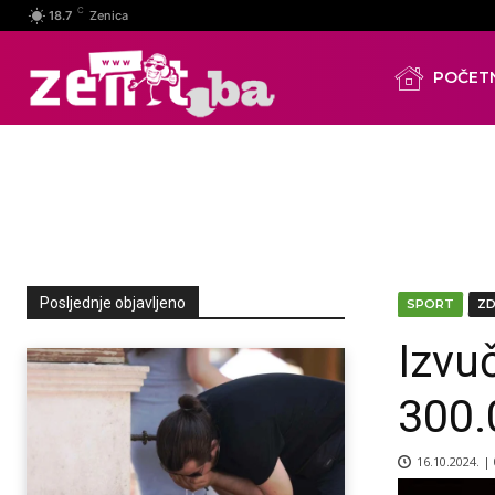
C
18.7
Zenica
POČET
Posljednje objavljeno
SPORT
Z
Izvu
300.
16.10.2024. |