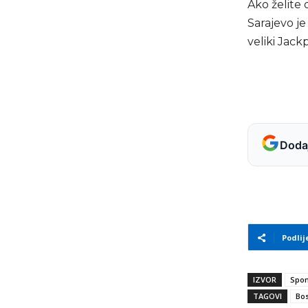
Ako želite 
Sarajevo je
veliki Jack
Dodaj
Podlij
IZVOR
Spon
TAGOVI
Bos