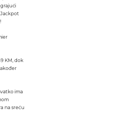
igrajući
o Jackpot
!
mier
,59 KM, dok
 također
svatko ima
ednom
ara na sreću