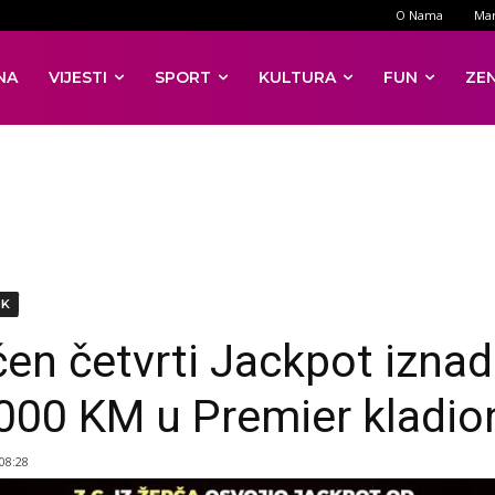
O Nama
Mar
NA
VIJESTI
SPORT
KULTURA
FUN
ZE
DK
čen četvrti Jackpot iznad
000 KM u Premier kladion
 08:28