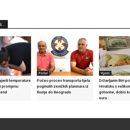
...
Portal
Vijesti
javili temperature
Počeo proces transporta tijela
Državljanin BiH p
 i promjenu
poginulih zeničkih planinara iz
Hrvatsku s veliko
kend
Rusije do Beograda
gotovine, dobio k
eura