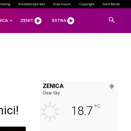
keting
Kontaktirajte Nas
Impressum
Copyright
Dark Mode
NICA
ZENIT
EXTRA
ZENICA
Clear Sky
°
ici!
C
18.7