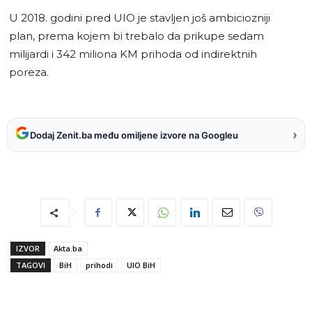
U 2018. godini pred UIO je stavljen još ambiciozniji
plan, prema kojem bi trebalo da prikupe sedam
milijardi i 342 miliona KM prihoda od indirektnih
poreza.
›
Dodaj Zenit.ba među omiljene izvore na Googleu
IZVOR
Akta.ba
TAGOVI
BiH
prihodi
UIO BiH