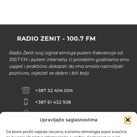
RADIO ZENIT - 100.7 FM
Radio Zenit svoj signal emituje putem frekvencije od
100.7 FM i putem interneta. U proteklim godinama smo
uspjeli i praktično dokazati da ima smisla razmišljati
pozitivno, osjećati se dobro i biti bolji.
+387 32 404 004
+387 61 432 938
INFO@ZENIT.BA
Upravljajte saglasnostima
HUSEINA KULENOVIĆA BR. 2 (RK
ZENIČANKA, 3. SPRAT), 72000 ZENICA
Da bismo pružili najbolje iskustvo, koristimo tehnologije poput kolačića