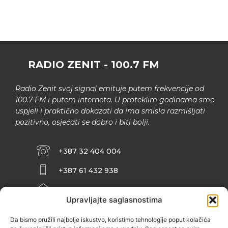
RADIO ZENIT - 100.7 FM
Radio Zenit svoj signal emituje putem frekvencije od
100.7 FM i putem interneta. U proteklim godinama smo
uspjeli i praktično dokazati da ima smisla razmišljati
pozitivno, osjećati se dobro i biti bolji.
+387 32 404 004
+387 61 432 938
INFO@ZENIT.BA
Upravljajte saglasnostima
HUSEINA KULENOVIĆA BR. 2 (RK
ZENIČANKA, 3. SPRAT), 72000 ZENICA
Da bismo pružili najbolje iskustvo, koristimo tehnologije poput kolačića