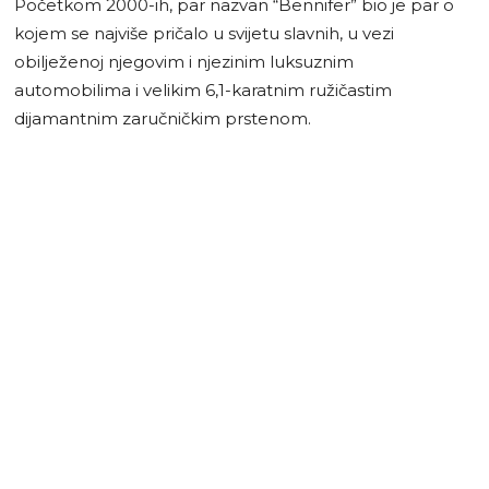
Početkom 2000-ih, par nazvan “Bennifer” bio je par o
kojem se najviše pričalo u svijetu slavnih, u vezi
obilježenoj njegovim i njezinim luksuznim
automobilima i velikim 6,1-karatnim ružičastim
dijamantnim zaručničkim prstenom.