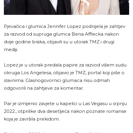
Pjevačica i glumica Jennifer Lopez podnijela je zahtjev
za razvod od supruga glumca Bena Afflecka nakon
dvije godine braka, objavili su u utorak TMZ i drugi
mediji.
Lopez je u utorak predala papire za razvod višem sudu
okruga Los Angelesa, objavio je TMZ, portal koji piše o
slavnima. Glasnogovornici glumaca nisu odmah
odgovorili na zahtjeve za komentar.
Par je izmijenio zavjete u kapelici u Las Vegasu u srpnju
2022., otprilike dva desetljeća nakon poznate romanse
koja je završila prekidom.