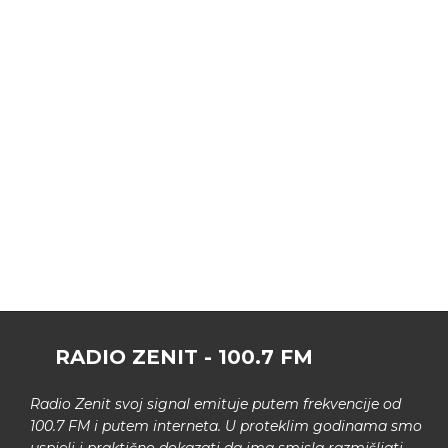
RADIO ZENIT - 100.7 FM
Radio Zenit svoj signal emituje putem frekvencije od
100.7 FM i putem interneta. U proteklim godinama smo
uspjeli i praktično dokazati da ima smisla razmišljati