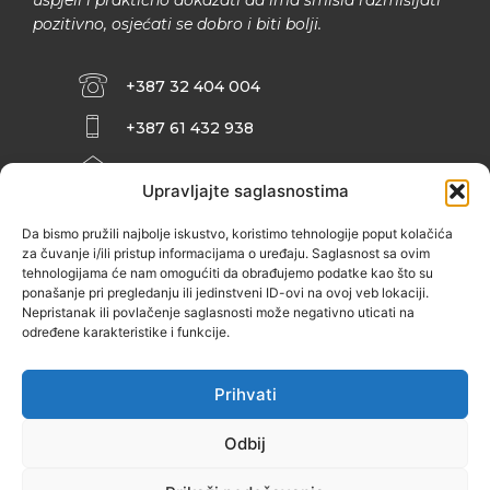
pozitivno, osjećati se dobro i biti bolji.
+387 32 404 004
+387 61 432 938
INFO@ZENIT.BA
Upravljajte saglasnostima
HUSEINA KULENOVIĆA BR. 2 (RK
ZENIČANKA, 3. SPRAT), 72000 ZENICA
Da bismo pružili najbolje iskustvo, koristimo tehnologije poput kolačića
za čuvanje i/ili pristup informacijama o uređaju. Saglasnost sa ovim
tehnologijama će nam omogućiti da obrađujemo podatke kao što su
ponašanje pri pregledanju ili jedinstveni ID-ovi na ovoj veb lokaciji.
Nepristanak ili povlačenje saglasnosti može negativno uticati na
određene karakteristike i funkcije.
Prihvati
Odbij