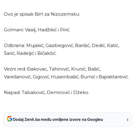
Ovo je spisak BiH za Nizozemsku:
Golmani: Vasilj, Hadžikić i Pirić.
Odbrana: Mujakić, Gazibegović, Barišić, Dedić, Katić,
Šarić, Radeljić i Bičakčić.
Vezni red: Đakovac, Tahirović, Krunić, Bašić,
Varešanović, Gigović, Huseinbašić, Burnić i Bajraktarević.
Napad: Tabaković, Demirović i Džeko.
›
Dodaj Zenit.ba među omiljene izvore na Googleu