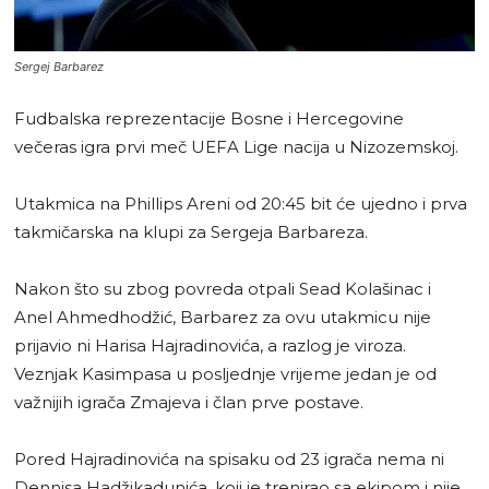
Sergej Barbarez
Fudbalska reprezentacije Bosne i Hercegovine
večeras igra prvi meč UEFA Lige nacija u Nizozemskoj.
Utakmica na Phillips Areni od 20:45 bit će ujedno i prva
takmičarska na klupi za Sergeja Barbareza.
Nakon što su zbog povreda otpali Sead Kolašinac i
Anel Ahmedhodžić, Barbarez za ovu utakmicu nije
prijavio ni Harisa Hajradinovića, a razlog je viroza.
Veznjak Kasimpasa u posljednje vrijeme jedan je od
važnijih igrača Zmajeva i član prve postave.
Pored Hajradinovića na spisaku od 23 igrača nema ni
Dennisa Hadžikadunića, koji je trenirao sa ekipom i nije