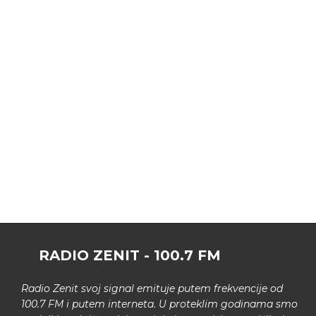
RADIO ZENIT - 100.7 FM
Radio Zenit svoj signal emituje putem frekvencije od
100.7 FM i putem interneta. U proteklim godinama smo