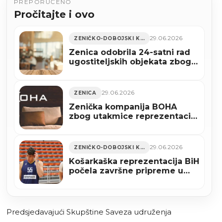
PREPORUČENO
Pročitajte i ovo
29.06.2026
ZENIČKO-DOBOJSKI KANTON
Zenica odobrila 24-satni rad
ugostiteljskih objekata zbog
utakmice BiH – SAD
29.06.2026
ZENICA
Zenička kompanija BOHA
zbog utakmice reprezentacije
BiH pomjera početak radnog
vremena
29.06.2026
ZENIČKO-DOBOJSKI KANTON
Košarkaška reprezentacija BiH
počela završne pripreme u
Zenici za duel protiv Turske
Predsjedavajući Skupštine Saveza udruženja