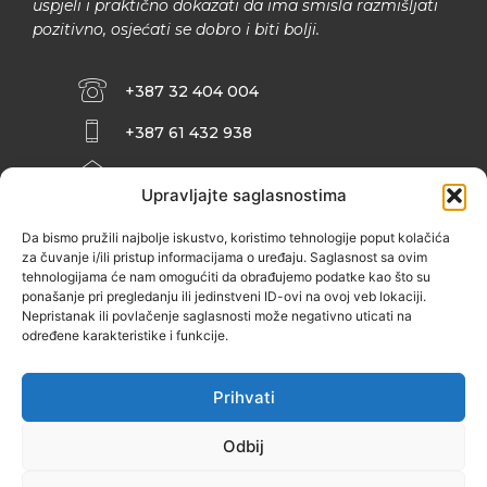
uspjeli i praktično dokazati da ima smisla razmišljati
pozitivno, osjećati se dobro i biti bolji.
+387 32 404 004
+387 61 432 938
INFO@ZENIT.BA
Upravljajte saglasnostima
HUSEINA KULENOVIĆA BR. 2 (RK
ZENIČANKA, 3. SPRAT), 72000 ZENICA
Da bismo pružili najbolje iskustvo, koristimo tehnologije poput kolačića
za čuvanje i/ili pristup informacijama o uređaju. Saglasnost sa ovim
tehnologijama će nam omogućiti da obrađujemo podatke kao što su
ponašanje pri pregledanju ili jedinstveni ID-ovi na ovoj veb lokaciji.
Nepristanak ili povlačenje saglasnosti može negativno uticati na
određene karakteristike i funkcije.
Prihvati
Odbij