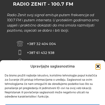
RADIO ZENIT - 100.7 FM
Radio Zenit svoj signal emituje putem frekvencije od
100.7 FM i putem interneta. U proteklim godinama smo
uspjeli i praktično dokazati da ima smisla razmišljati
pozitivno, osjećati se dobro i biti bolji.
+387 32 404 004
+387 61 432 938
INFO@ZENIT.BA
Upravljajte saglasnostima
HUSEINA KULENOVIĆA BR. 2 (RK
ZENIČANKA, 3. SPRAT), 72000 ZENICA
Da bismo pružili najbolje iskustvo, koristimo tehnologije poput kolačića
za čuvanje i/ili pristup informacijama o uređaju. Saglasnost sa ovim
tehnologijama će nam omogućiti da obrađujemo podatke kao što su
ponašanje pri pregledanju ili jedinstveni ID-ovi na ovoj veb lokaciji.
Nepristanak ili povlačenje saglasnosti može negativno uticati na
određene karakteristike i funkcije.