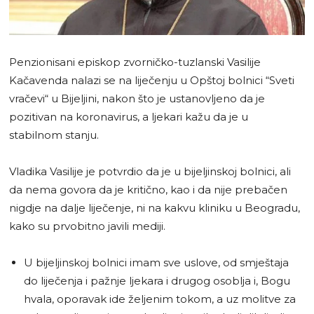
Penzionisani episkop zvorničko-tuzlanski Vasilije
Kačavenda nalazi se na liječenju u Opštoj bolnici “Sveti
vračevi“ u Bijeljini, nakon što je ustanovljeno da je
pozitivan na koronavirus, a ljekari kažu da je u
stabilnom stanju.
Vladika Vasilije je potvrdio da je u bijeljinskoj bolnici, ali
da nema govora da je kritično, kao i da nije prebačen
nigdje na dalje liječenje, ni na kakvu kliniku u Beogradu,
kako su prvobitno javili mediji.
U bijeljinskoj bolnici imam sve uslove, od smještaja
do liječenja i pažnje ljekara i drugog osoblja i, Bogu
hvala, oporavak ide željenim tokom, a uz molitve za