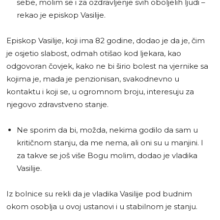
sebe, molim se i za ozdravljenje svih oboljelih ljudi –
rekao je episkop Vasilije.
Episkop Vasilije, koji ima 82 godine, dodao je da je, čim
je osjetio slabost, odmah otišao kod ljekara, kao
odgovoran čovjek, kako ne bi širio bolest na vjernike sa
kojima je, mada je penzionisan, svakodnevno u
kontaktu i koji se, u ogromnom broju, interesuju za
njegovo zdravstveno stanje.
Ne sporim da bi, možda, nekima godilo da sam u
kritičnom stanju, da me nema, ali oni su u manjini. I
za takve se još više Bogu molim, dodao je vladika
Vasilije.
Iz bolnice su rekli da je vladika Vasilije pod budnim
okom osoblja u ovoj ustanovi i u stabilnom je stanju.