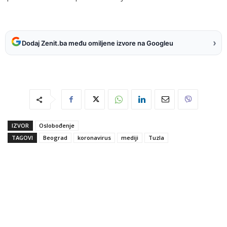
›
Dodaj Zenit.ba među omiljene izvore na Googleu
IZVOR
Oslobođenje
TAGOVI
Beograd
koronavirus
mediji
Tuzla