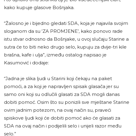
kako kupuje glasove Bošnjaka.
“Žalosno je i bijedno gledati SDA, koja je najavila svojim
sloganom da su ‘ZA PROMJENE’, kako ponovo rade
istu stvar odnosno da Bošnjake, u ovoj slučaju Starine a
sutra će to biti neko drugo selo, kupuju za dvije-tri kile
brašna, kafe i ulja”, između ostalog napisao je
Kasumović i dodaje:
“Jadna je slika ljudi u Starini koji čekaju na paket
pomoći, a za koji je napravljen spisak glasača jer su
samo oni koji su odlučili glasati za SDA mogli danas
dobiti pomoć. Osim što su ponizili sve mještane Starine
ovim jadnim potezom, na ovaj način su, praveći
spiskove ljudi koji će dobiti pomoć ako će glasati za
SDA na ovaj način i podijelili selo i unijeli razor među
selo.”