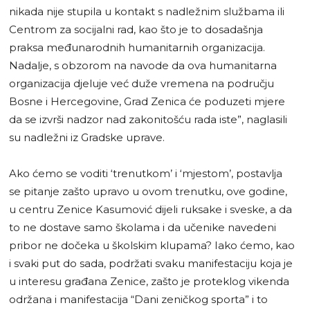
nikada nije stupila u kontakt s nadležnim službama ili
Centrom za socijalni rad, kao što je to dosadašnja
praksa međunarodnih humanitarnih organizacija.
Nadalje, s obzorom na navode da ova humanitarna
organizacija djeluje već duže vremena na području
Bosne i Hercegovine, Grad Zenica će poduzeti mjere
da se izvrši nadzor nad zakonitošću rada iste”, naglasili
su nadležni iz Gradske uprave.
Ako ćemo se voditi ‘trenutkom’ i ‘mjestom’, postavlja
se pitanje zašto upravo u ovom trenutku, ove godine,
u centru Zenice Kasumović dijeli ruksake i sveske, a da
to ne dostave samo školama i da učenike navedeni
pribor ne dočeka u školskim klupama? Iako ćemo, kao
i svaki put do sada, podržati svaku manifestaciju koja je
u interesu građana Zenice, zašto je proteklog vikenda
održana i manifestacija “Dani zeničkog sporta” i to