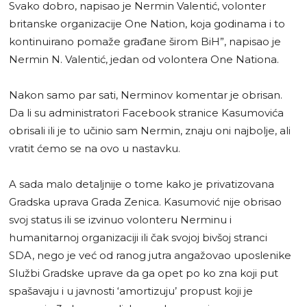
Svako dobro, napisao je Nermin Valentić, volonter
britanske organizacije One Nation, koja godinama i to
kontinuirano pomaže građane širom BiH”, napisao je
Nermin N. Valentić, jedan od volontera One Nationa.
Nakon samo par sati, Nerminov komentar je obrisan.
Da li su administratori Facebook stranice Kasumovića
obrisali ili je to učinio sam Nermin, znaju oni najbolje, ali
vratit ćemo se na ovo u nastavku.
A sada malo detaljnije o tome kako je privatizovana
Gradska uprava Grada Zenica. Kasumović nije obrisao
svoj status ili se izvinuo volonteru Nerminu i
humanitarnoj organizaciji ili čak svojoj bivšoj stranci
SDA, nego je već od ranog jutra angažovao uposlenike
Službi Gradske uprave da ga opet po ko zna koji put
spašavaju i u javnosti ‘amortizuju’ propust koji je