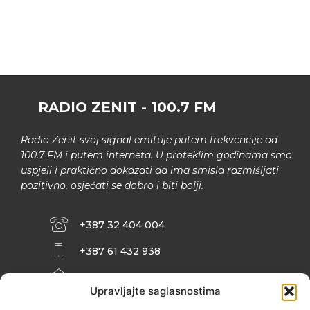
RADIO ZENIT - 100.7 FM
Radio Zenit svoj signal emituje putem frekvencije od
100.7 FM i putem interneta. U proteklim godinama smo
uspjeli i praktično dokazati da ima smisla razmišljati
pozitivno, osjećati se dobro i biti bolji.
+387 32 404 004
+387 61 432 938
INFO@ZENIT.BA
Upravljajte saglasnostima
HUSEINA KULENOVIĆA BR. 2 (RK