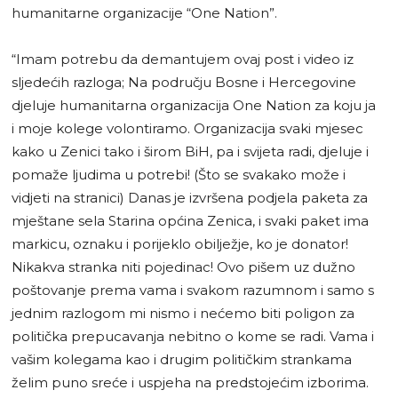
humanitarne organizacije “One Nation”.
“Imam potrebu da demantujem ovaj post i video iz
sljedećih razloga; Na području Bosne i Hercegovine
djeluje humanitarna organizacija One Nation za koju ja
i moje kolege volontiramo. Organizacija svaki mjesec
kako u Zenici tako i širom BiH, pa i svijeta radi, djeluje i
pomaže ljudima u potrebi! (Što se svakako može i
vidjeti na stranici) Danas je izvršena podjela paketa za
mještane sela Starina općina Zenica, i svaki paket ima
markicu, oznaku i porijeklo obilježje, ko je donator!
Nikakva stranka niti pojedinac! Ovo pišem uz dužno
poštovanje prema vama i svakom razumnom i samo s
jednim razlogom mi nismo i nećemo biti poligon za
politička prepucavanja nebitno o kome se radi. Vama i
vašim kolegama kao i drugim političkim strankama
želim puno sreće i uspjeha na predstojećim izborima.