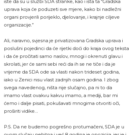
iste da su u službi SDA stranke, kao i ista ta “Gradska
uprava koja će poduzeti sve mjere, kako bi nadležni
organi provjerili porijeklo, djelovanje, i krajnje ciljeve
organizacije.”
Ali, naravno, svjesna je privatizovana Gradska uprava i
poslušni pojedinci da će rijetki doći do kraja ovog teksta
i da će pročitati samo naslov, mnogi i okrenuti glavu i
skrolati, jer će sami sebi reći da ih se ne tiče i da je
vrijeme da SDA ode sa vlasti nakon trideset godina,
iako u Zenici nisu vlast zadnjih osam godina. I zbog
svega navedenog, ništa nije slučajno, pa ni to da
imamo vlast ovakvu kakvu imamo, a mediji, bar mi
ćemo i dalje pisati, pokušavati mnogima otvoriti oči,
proširiti vidike…
P.S. Da ne budemo pogrešno protumačeni, SDA je u
ovom slučaju nebitna i već 8 godina je opozicija, jer je i