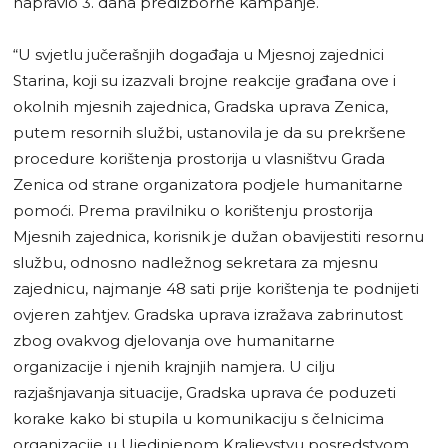
napravio 3. dana predizborne kampanje.
“U svjetlu jučerašnjih događaja u Mjesnoj zajednici
Starina, koji su izazvali brojne reakcije građana ove i
okolnih mjesnih zajednica, Gradska uprava Zenica,
putem resornih službi, ustanovila je da su prekršene
procedure korištenja prostorija u vlasništvu Grada
Zenica od strane organizatora podjele humanitarne
pomoći. Prema pravilniku o korištenju prostorija
Mjesnih zajednica, korisnik je dužan obavijestiti resornu
službu, odnosno nadležnog sekretara za mjesnu
zajednicu, najmanje 48 sati prije korištenja te podnijeti
ovjeren zahtjev. Gradska uprava izražava zabrinutost
zbog ovakvog djelovanja ove humanitarne
organizacije i njenih krajnjih namjera. U cilju
razjašnjavanja situacije, Gradska uprava će poduzeti
korake kako bi stupila u komunikaciju s čelnicima
organizacije u Ujedinjenom Kraljevstvu posredstvom