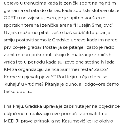
upravo u trenucima kada je zenički sport na najnižim
granama od rata do danas, kada sportski klubovi ulaze
OPET u neizvjesnu jesen, jer je upitno korištenje
sportskih terena i zeničke arene “Husejin Smajlović”.
Uvijek možemo pitati: zašto baš sada? ili to pitanje
smiju postaviti samo iz Gradske uprave kada im naredi
prvi čovjek grada? Postavlja se pitanje i zašto je radio
Zenit morao pokrenuti akciju klimatizacije zeničkih
vrtića i to u periodu kada su izdvojene stotine hiljada
KM za organizaciju Zenica Summer festa? Zašto?
Kome su pjevali pjevači? Roditeljima čija djeca se
‘kuhaju’ u vrtićima? Pitanja je puno, ali odgovore ćemo
teško dobiti…
I na kraju, Gradska uprava je zabrinuta jer na pojedince
uključene u realizaciju ove pomoći, vjerovali ili ne,
MEDIJI prave pritisak, a ne Kasumović koji je okrivio