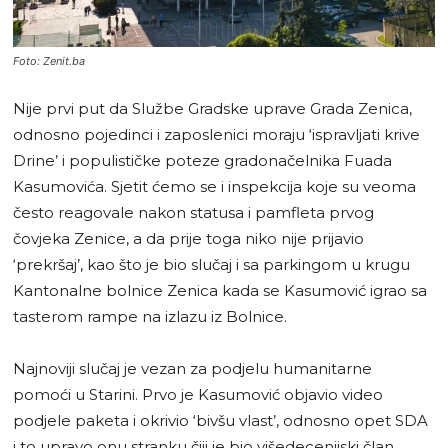
Foto: Zenit.ba
Nije prvi put da Službe Gradske uprave Grada Zenica,
odnosno pojedinci i zaposlenici moraju ‘ispravljati krive
Drine’ i populističke poteze gradonačelnika Fuada
Kasumovića. Sjetit ćemo se i inspekcija koje su veoma
često reagovale nakon statusa i pamfleta prvog
čovjeka Zenice, a da prije toga niko nije prijavio
‘prekršaj’, kao što je bio slučaj i sa parkingom u krugu
Kantonalne bolnice Zenica kada se Kasumović igrao sa
tasterom rampe na izlazu iz Bolnice.
Najnoviji slučaj je vezan za podjelu humanitarne
pomoći u Starini. Prvo je Kasumović objavio video
podjele paketa i okrivio ‘bivšu vlast’, odnosno opet SDA
i to upravo onu stranku čiji je bio višedecenijski član,