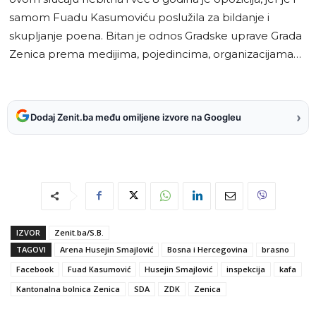
samom Fuadu Kasumoviću poslužila za bildanje i
skupljanje poena. Bitan je odnos Gradske uprave Grada
Zenica prema medijima, pojedincima, organizacijama…
›
Dodaj Zenit.ba među omiljene izvore na Googleu
IZVOR
Zenit.ba/S.B.
TAGOVI
Arena Husejin Smajlović
Bosna i Hercegovina
brasno
Facebook
Fuad Kasumović
Husejin Smajlović
inspekcija
kafa
Kantonalna bolnica Zenica
SDA
ZDK
Zenica