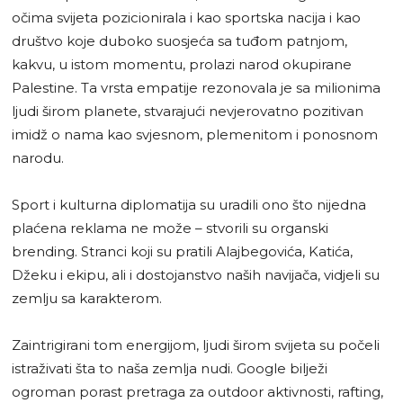
očima svijeta pozicionirala i kao sportska nacija i kao
društvo koje duboko suosjeća sa tuđom patnjom,
kakvu, u istom momentu, prolazi narod okupirane
Palestine. Ta vrsta empatije rezonovala je sa milionima
ljudi širom planete, stvarajući nevjerovatno pozitivan
imidž o nama kao svjesnom, plemenitom i ponosnom
narodu.
Sport i kulturna diplomatija su uradili ono što nijedna
plaćena reklama ne može – stvorili su organski
brending. Stranci koji su pratili Alajbegovića, Katića,
Džeku i ekipu, ali i dostojanstvo naših navijača, vidjeli su
zemlju sa karakterom.
Zaintrigirani tom energijom, ljudi širom svijeta su počeli
istraživati šta to naša zemlja nudi. Google bilježi
ogroman porast pretraga za outdoor aktivnosti, rafting,