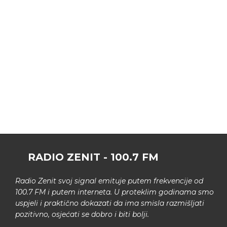
RADIO ZENIT - 100.7 FM
Radio Zenit svoj signal emituje putem frekvencije od
100.7 FM i putem interneta. U proteklim godinama smo
uspjeli i praktično dokazati da ima smisla razmišljati
pozitivno, osjećati se dobro i biti bolji.