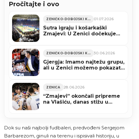
Pročitajte i ovo
01.07.2026
ZENIČKO-DOBOJSKI KANTON
Sutra igraju i košarkaški
Zmajevi: U Zenici dočekujemo
Tursku
30.06.2026
ZENIČKO-DOBOJSKI KANTON
Gjergja: Imamo najtežu grupu,
ali u Zenici možemo pokazati
borbenost i naš kvalitet i
protiv Turske
28.06.2026
ZENICA
“Zmajevi” okončali pripreme
na Vlašiću, danas stižu u
Zenicu za meč s Turskom
Dok su naši najbolji fudbaleri, predvođeni Sergejom
Barbarezom, ginuli na terenu i ispisivali historiju, u