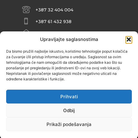
+387 32 404 004
+387 61 432 938
INFO@ZENIT.BA
Upravljajte saglasnostima
HUSEINA KULENOVIĆA BR. 2 (RK
ZENIČANKA, 3. SPRAT), 72000 ZENICA
Da bismo pružili najbolje iskustvo, koristimo tehnologije poput kolačića
za čuvanje i/ili pristup informacijama o uređaju. Saglasnost sa ovim
tehnologijama će nam omogućiti da obrađujemo podatke kao što su
ponašanje pri pregledanju ili jedinstveni ID-ovi na ovoj veb lokaciji.
Nepristanak ili povlačenje saglasnosti može negativno uticati na
određene karakteristike i funkcije.
Prihvati
Odbij
Prikaži podešavanja