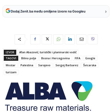
›
Dodaj Zenit.ba među omiljene izvore na Googleu
IZVOR
Afan Abazović, turistički i planinarski vodič
TAGOVI
Bilino polje
Bosna i Hercegovina
FIFA
Google
Mostar
Palestina
Sarajevo
Sergej Barbarez
Švicarska
turizam