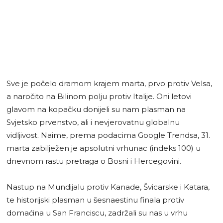
Sve je počelo dramom krajem marta, prvo protiv Velsa,
a naročito na Bilinom polju protiv Italije. Oni letovi
glavom na kopačku donijeli su nam plasman na
Svjetsko prvenstvo, ali i nevjerovatnu globalnu
vidljivost. Naime, prema podacima Google Trendsa, 31.
marta zabilježen je apsolutni vrhunac (indeks 100) u
dnevnom rastu pretraga o Bosni i Hercegovini.
Nastup na Mundijalu protiv Kanade, Švicarske i Katara,
te historijski plasman u šesnaestinu finala protiv
domaćina u San Franciscu, zadržali su nas u vrhu