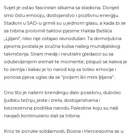
Svijet je ostao fasciniran slikama sa stadiona. Donijeli
smo čistu emociju, dostojanstvo i pozitivnu energiju.
Stadioni u SAD-u grmili su u jednom glasu, a kada bi se
sa tribina prolomili taktovi pjesme Halida Bešlića
„Ljiljani“, niko nije ostajao ravnodušan. Ta domoljubna
pjesma postala je zvučna kulisa našeg mundijalskog
takmičenja. Strani mediji i neutralni gledaoci su sa
oduševljenjem snimali te momente, pitajući se kakva je
to zemlja i kakav je to narod koji sa toliko emocije i
ponosa pjeva uglas da se “poljem širi miris ljiljana”.
Ono što je našem brendingu dalo posebnu, duboko
ljudsku težnju, jeste i zrela, dostojanstvena i
bezrezervna podrška narodu Palestine koju su naši
navijači kontinuirano slali sa tribina.
Kroz te poruke solidarnosti, Bosna i Hercegovina se u