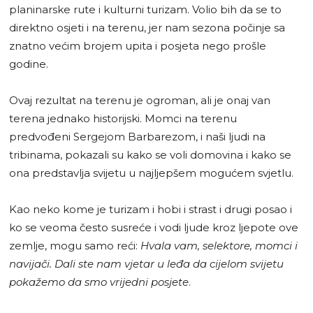
planinarske rute i kulturni turizam. Volio bih da se to
direktno osjeti i na terenu, jer nam sezona počinje sa
znatno većim brojem upita i posjeta nego prošle
godine.
Ovaj rezultat na terenu je ogroman, ali je onaj van
terena jednako historijski. Momci na terenu
predvođeni Sergejom Barbarezom, i naši ljudi na
tribinama, pokazali su kako se voli domovina i kako se
ona predstavlja svijetu u najljepšem mogućem svjetlu.
Kao neko kome je turizam i hobi i strast i drugi posao i
ko se veoma često susreće i vodi ljude kroz ljepote ove
zemlje, mogu samo reći:
Hvala vam, selektore, momci i
navijači. Dali ste nam vjetar u leđa da cijelom svijetu
pokažemo da smo vrijedni posjete
.