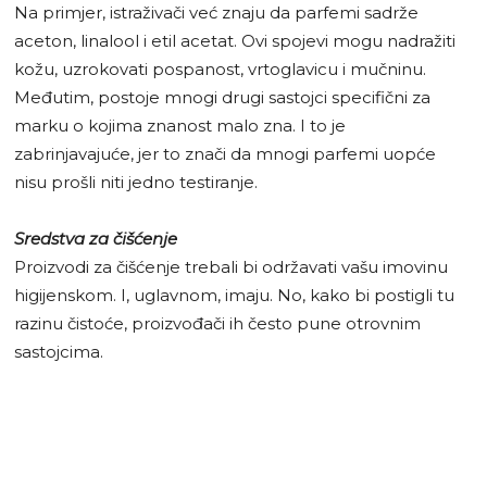
Na primjer, istraživači već znaju da parfemi sadrže
aceton, linalool i etil acetat. Ovi spojevi mogu nadražiti
kožu, uzrokovati pospanost, vrtoglavicu i mučninu.
Međutim, postoje mnogi drugi sastojci specifični za
marku o kojima znanost malo zna. I to je
zabrinjavajuće, jer to znači da mnogi parfemi uopće
nisu prošli niti jedno testiranje.
Sredstva za čišćenje
Proizvodi za čišćenje trebali bi održavati vašu imovinu
higijenskom. I, uglavnom, imaju. No, kako bi postigli tu
razinu čistoće, proizvođači ih često pune otrovnim
sastojcima.