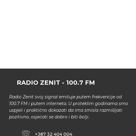
RADIO ZENIT - 100.7 FM
Radio Zenit svoj signal emituje putem frekvencije od
100.7 FM i putem interneta. U proteklim godinama smo
uspjeli i praktično dokazati da ima smisla razmišljati
pozitivno, osjećati se dobro i biti bolji.
+387 32 404 004