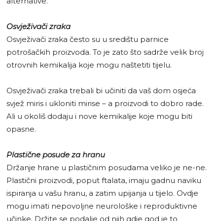
alternative.
Osvježivači zraka
Osvježivači zraka često su u središtu parnice
potrošačkih proizvoda. To je zato što sadrže velik broj
otrovnih kemikalija koje mogu naštetiti tijelu.
Osvježivači zraka trebali bi učiniti da vaš dom osjeća
svjež miris i ukloniti mirise – a proizvodi to dobro rade.
Ali u okoliš dodaju i nove kemikalije koje mogu biti
opasne.
Plastične posude za hranu
Držanje hrane u plastičnim posudama veliko je ne-ne.
Plastični proizvodi, poput ftalata, imaju gadnu naviku
ispiranja u vašu hranu, a zatim upijanja u tijelo. Ovdje
mogu imati nepovoljne neurološke i reproduktivne
učinke. Držite se podalje od njih gdje god je to