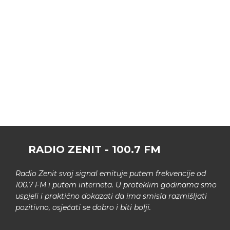
RADIO ZENIT - 100.7 FM
Radio Zenit svoj signal emituje putem frekvencije od
100.7 FM i putem interneta. U proteklim godinama smo
uspjeli i praktično dokazati da ima smisla razmišljati
pozitivno, osjećati se dobro i biti bolji.