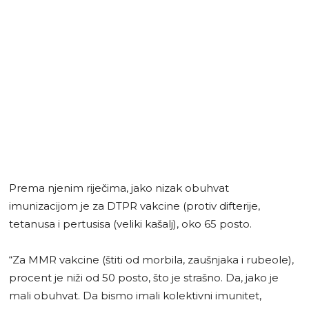
Prema njenim riječima, jako nizak obuhvat
imunizacijom je za DTPR vakcine (protiv difterije,
tetanusa i pertusisa (veliki kašalj), oko 65 posto.
“Za MMR vakcine (štiti od morbila, zaušnjaka i rubeole),
procent je niži od 50 posto, što je strašno. Da, jako je
mali obuhvat. Da bismo imali kolektivni imunitet,