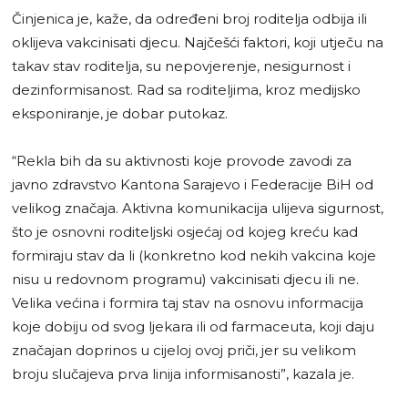
Činjenica je, kaže, da određeni broj roditelja odbija ili
oklijeva vakcinisati djecu. Najčešći faktori, koji utječu na
takav stav roditelja, su nepovjerenje, nesigurnost i
dezinformisanost. Rad sa roditeljima, kroz medijsko
eksponiranje, je dobar putokaz.
“Rekla bih da su aktivnosti koje provode zavodi za
javno zdravstvo Kantona Sarajevo i Federacije BiH od
velikog značaja. Aktivna komunikacija ulijeva sigurnost,
što je osnovni roditeljski osjećaj od kojeg kreću kad
formiraju stav da li (konkretno kod nekih vakcina koje
nisu u redovnom programu) vakcinisati djecu ili ne.
Velika većina i formira taj stav na osnovu informacija
koje dobiju od svog ljekara ili od farmaceuta, koji daju
značajan doprinos u cijeloj ovoj priči, jer su velikom
broju slučajeva prva linija informisanosti”, kazala je.