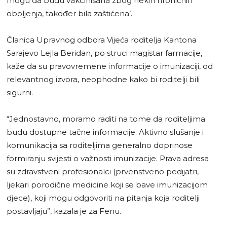
mogu da budu vakcinisana zbog nekih hroničnih
oboljenja, također bila zaštićena’.
Članica Upravnog odbora Vijeća roditelja Kantona
Sarajevo Lejla Beridan, po struci magistar farmacije,
kaže da su pravovremene informacije o imunizaciji, od
relevantnog izvora, neophodne kako bi roditelji bili
sigurni.
“Jednostavno, moramo raditi na tome da roditeljima
budu dostupne tačne informacije. Aktivno slušanje i
komunikacija sa roditeljima generalno doprinose
formiranju svijesti o važnosti imunizacije. Prava adresa
su zdravstveni profesionalci (prvenstveno pedijatri,
ljekari porodične medicine koji se bave imunizacijom
djece), koji mogu odgovoriti na pitanja koja roditelji
postavljaju”, kazala je za Fenu.