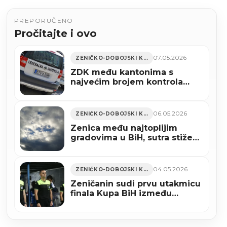
PREPORUČENO
Pročitajte i ovo
07.05.2026
ZENIČKO-DOBOJSKI KANTON
ZDK među kantonima s
najvećim brojem kontrola
Porezne uprave FBiH
06.05.2026
ZENIČKO-DOBOJSKI KANTON
Zenica među najtoplijim
gradovima u BiH, sutra stiže
kiša i pad temperatura
04.05.2026
ZENIČKO-DOBOJSKI KANTON
Zeničanin sudi prvu utakmicu
finala Kupa BiH između
Zrinjskog i Veleža