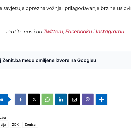
e savjetuje oprezna vožnja i prilagođavanje brzine uslov
Pratite nas i na
Twitteru
,
Facebooku
i
Instagramu
.
 Zenit.ba među omiljene izvore na Googleu
eli
t.ba
icija
ZDK
Zenica