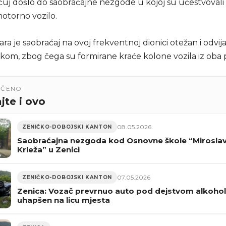
čuj došlo do saobraćajne nezgode u kojoj su učestvovali 
otorno vozilo.
a je saobraćaj na ovoj frekventnoj dionici otežan i odvij
kom, zbog čega su formirane kraće kolone vozila iz oba 
UČENO
jte i ovo
08.05.2026
ZENIČKO-DOBOJSKI KANTON
Saobraćajna nezgoda kod Osnovne škole “Mirosla
Krleža” u Zenici
07.05.2026
ZENIČKO-DOBOJSKI KANTON
Zenica: Vozač prevrnuo auto pod dejstvom alkohol
uhapšen na licu mjesta