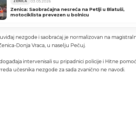
03.05.2026
ZENICA
Zenica: Saobraćajna nesreća na Petlji u Blatuši,
motociklista prevezen u bolnicu
uviđaj nezgode i saobraćaj je normalizovan na magistraln
 Zenica-Donja Vraca, u naselju Pečuj.
ogađaja intervenisali su pripadnici policije i Hitne pomoć
reda učesnika nezgode za sada zvanično ne navodi.