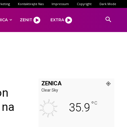
keting
Kontaktirajte Nas
Impressum
Copyright
Dark Mode
NICA
ZENIT
EXTRA
ZENICA
on
Clear Sky
°
 na
C
35.9