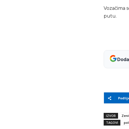
Vozačima s
putu.
Dodaj
Podlij
IZVOR
Zeni
TAGOVI
pol