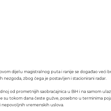
ovom dijelu magistralnog puta i ranije se događao veći b
h nezgoda, zbog čega je postavljen i stacionirani radar.
jednoj od prometnijih saobraćajnica u BiH i na samom ula
je su tokom dana česte gužve, posebno u terminima po
 i nepovoljnih vremenskih uslova.