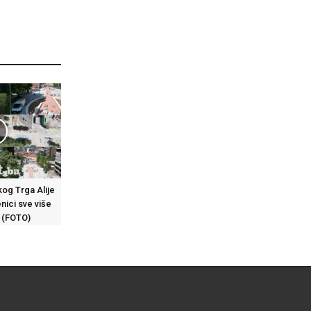
kog Trga Alije
nici sve više
a (FOTO)