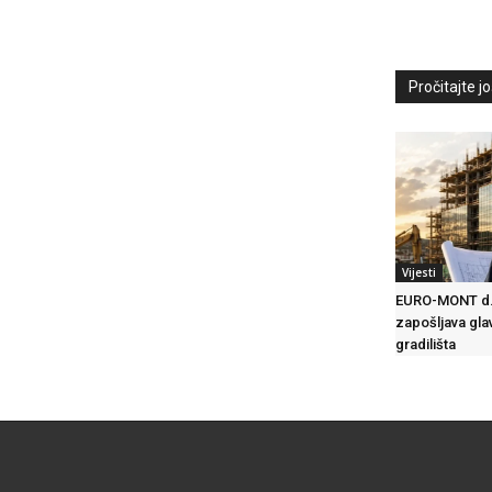
Pročitajte još
Vijesti
EURO-MONT d.
zapošljava gla
gradilišta