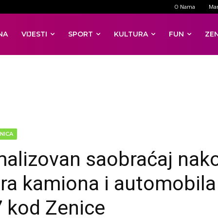
O Nama
Mar
NA
VIJESTI
SPORT
KULTURA
FUN
ZE
NICA
alizovan saobraćaj nak
ra kamiona i automobila
 kod Zenice