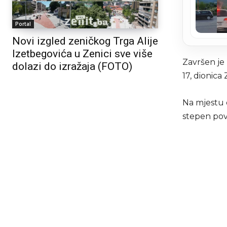
Portal
Novi izgled zeničkog Trga Alije
Izetbegovića u Zenici sve više
Završen je 
dolazi do izražaja (FOTO)
17, dionica
Na mjestu d
stepen pov