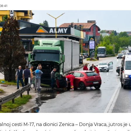
 08:41
lnoj cesti M-17, na dionici Zenica – Donja Vraca, jutros j