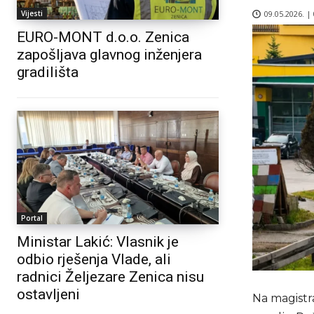
09.05.2026. |
Vijesti
EURO-MONT d.o.o. Zenica
zapošljava glavnog inženjera
gradilišta
Portal
Ministar Lakić: Vlasnik je
odbio rješenja Vlade, ali
radnici Željezare Zenica nisu
ostavljeni
Na magistra