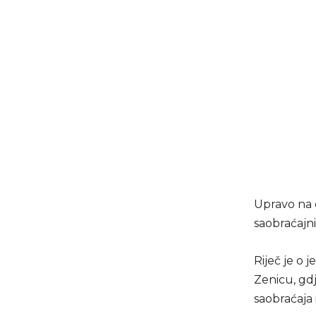
Upravo na 
saobraćajni
Riječ je o 
Zenicu, gd
saobraćaja