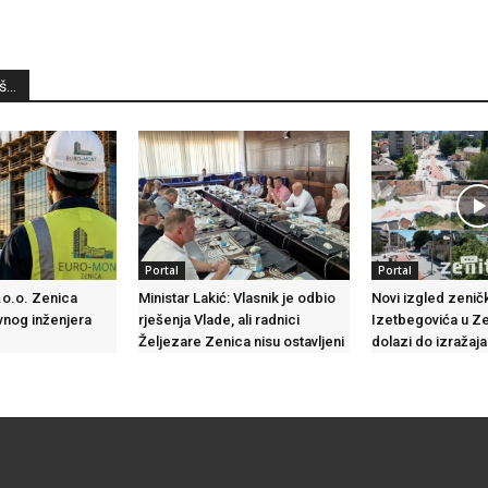
...
Portal
Portal
o.o. Zenica
Ministar Lakić: Vlasnik je odbio
Novi izgled zenič
vnog inženjera
rješenja Vlade, ali radnici
Izetbegovića u Ze
Željezare Zenica nisu ostavljeni
dolazi do izražaj