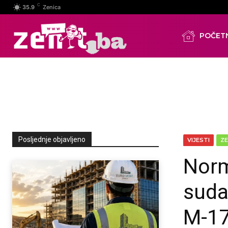
C
35.9
Zenica
POČET
Posljednje objavljeno
VIJESTI
ZE
Norm
suda
M-17