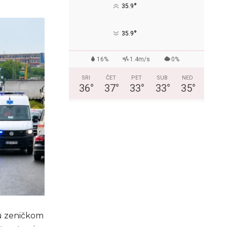
°
35.9
°
35.9
16%
1.4m/s
0%
SRI
ČET
PET
SUB
NED
36
°
37
°
33
°
33
°
35
°
e u zeničkom