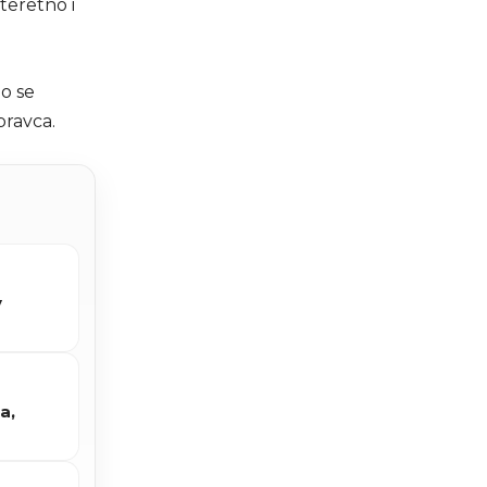
teretno i
ao se
pravca.
v
a,