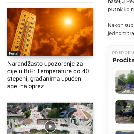
naselju Pe
putničko m
Nakon sudar
jednom tra
PREPOR
Portal
Pročita
Narandžasto upozorenje za
cijelu BiH: Temperature do 40
stepeni, građanima upućen
apel na oprez