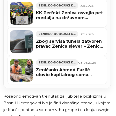
11.05.2026
ZENIČKO-DOBOJSKI KANTON
KK Perfekt Zenica osvojio pet
medalja na državnom
prvenstvu i izborio četiri
mjesta u reprezentaciji BiH
(FOTO)
11.05.2026
ZENIČKO-DOBOJSKI KANTON
Zbog servisa tunela zatvoren
pravac Zenica sjever – Zenica
jug na A-1
08.05.2026
ZENIČKO-DOBOJSKI KANTON
Zeničanin Ahmed Fazlić
ulovio kapitalnog soma
teškog više od 40 kilograma
(FOTO)
Posebno emotivan trenutak za ljubitelje biciklizma u
Bosni i Hercegovini bio je finiš današnje etape, u kojem
je Karić sprintao u samom vrhu grupe i na kraju osvojio