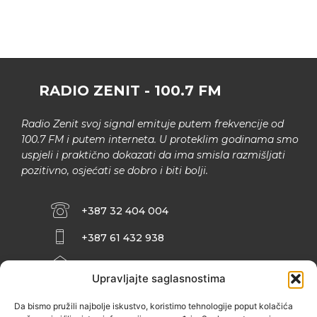
RADIO ZENIT - 100.7 FM
Radio Zenit svoj signal emituje putem frekvencije od
100.7 FM i putem interneta. U proteklim godinama smo
uspjeli i praktično dokazati da ima smisla razmišljati
pozitivno, osjećati se dobro i biti bolji.
+387 32 404 004
+387 61 432 938
INFO@ZENIT.BA
Upravljajte saglasnostima
HUSEINA KULENOVIĆA BR. 2 (RK
ZENIČANKA, 3. SPRAT), 72000 ZENICA
Da bismo pružili najbolje iskustvo, koristimo tehnologije poput kolačića