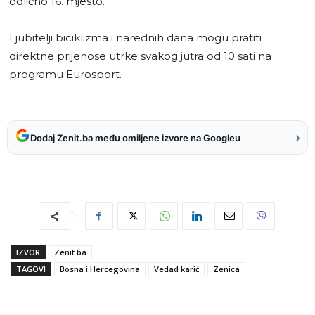
odlično 16. mjesto.
Ljubitelji biciklizma i narednih dana mogu pratiti
direktne prijenose utrke svakog jutra od 10 sati na
programu Eurosport.
›
Dodaj Zenit.ba među omiljene izvore na Googleu
IZVOR
Zenit.ba
TAGOVI
Bosna i Hercegovina
Vedad karić
Zenica