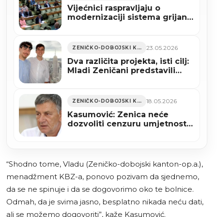
Vijećnici raspravljaju o
modernizaciji sistema grijanja
u Zenici
23.05.2026
ZENIČKO-DOBOJSKI KANTON
Dva različita projekta, isti cilj:
Mladi Zeničani predstavili
inovacije u srcu New Yorka
18.05.2026
ZENIČKO-DOBOJSKI KANTON
Kasumović: Zenica neće
dozvoliti cenzuru umjetnosti
niti pritiske na Bosansko
narodno pozorište
“Shodno tome, Vladu (Zeničko-dobojski kanton-op.a.),
menadžment KBZ-a, ponovo pozivam da sjednemo,
da se ne spinuje i da se dogovorimo oko te bolnice.
Odmah, da je svima jasno, besplatno nikada neću dati,
ali se možemo dogovoriti”, kaže Kasumović.