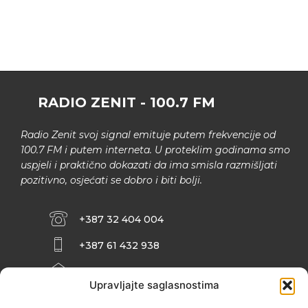
RADIO ZENIT - 100.7 FM
Radio Zenit svoj signal emituje putem frekvencije od
100.7 FM i putem interneta. U proteklim godinama smo
uspjeli i praktično dokazati da ima smisla razmišljati
pozitivno, osjećati se dobro i biti bolji.
+387 32 404 004
+387 61 432 938
INFO@ZENIT.BA
Upravljajte saglasnostima
HUSEINA KULENOVIĆA BR. 2 (RK