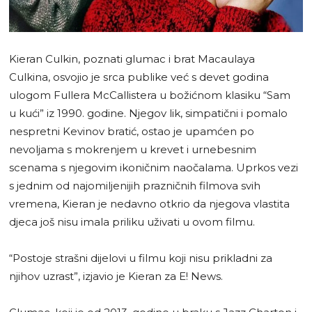
Kieran Culkin, poznati glumac i brat Macaulaya
Culkina, osvojio je srca publike već s devet godina
ulogom Fullera McCallistera u božićnom klasiku “Sam
u kući” iz 1990. godine. Njegov lik, simpatični i pomalo
nespretni Kevinov bratić, ostao je upamćen po
nevoljama s mokrenjem u krevet i urnebesnim
scenama s njegovim ikoničnim naočalama. Uprkos vezi
s jednim od najomiljenijih prazničnih filmova svih
vremena, Kieran je nedavno otkrio da njegova vlastita
djeca još nisu imala priliku uživati u ovom filmu.
“Postoje strašni dijelovi u filmu koji nisu prikladni za
njihov uzrast”, izjavio je Kieran za E! News.