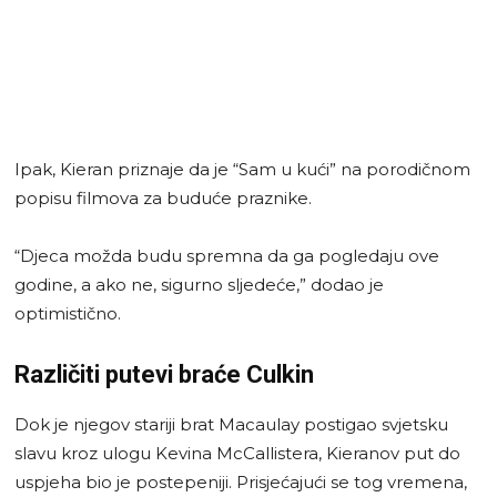
Ipak, Kieran priznaje da je “Sam u kući” na porodičnom
popisu filmova za buduće praznike.
“Djeca možda budu spremna da ga pogledaju ove
godine, a ako ne, sigurno sljedeće,” dodao je
optimistično.
Različiti putevi braće Culkin
Dok je njegov stariji brat Macaulay postigao svjetsku
slavu kroz ulogu Kevina McCallistera, Kieranov put do
uspjeha bio je postepeniji. Prisjećajući se tog vremena,