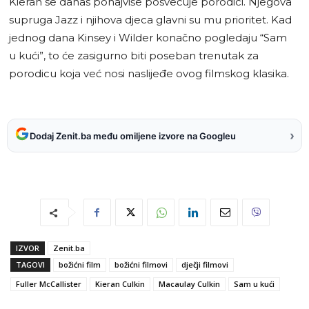
Kieran se danas ponajviše posvećuje porodici. Njegova
supruga Jazz i njihova djeca glavni su mu prioritet. Kad
jednog dana Kinsey i Wilder konačno pogledaju “Sam
u kući”, to će zasigurno biti poseban trenutak za
porodicu koja već nosi naslijeđe ovog filmskog klasika.
›
Dodaj Zenit.ba među omiljene izvore na Googleu
IZVOR
Zenit.ba
TAGOVI
božićni film
božićni filmovi
dječji filmovi
Fuller McCallister
Kieran Culkin
Macaulay Culkin
Sam u kući