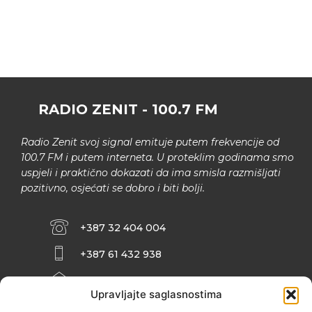
RADIO ZENIT - 100.7 FM
Radio Zenit svoj signal emituje putem frekvencije od
100.7 FM i putem interneta. U proteklim godinama smo
uspjeli i praktično dokazati da ima smisla razmišljati
pozitivno, osjećati se dobro i biti bolji.
+387 32 404 004
+387 61 432 938
INFO@ZENIT.BA
Upravljajte saglasnostima
HUSEINA KULENOVIĆA BR. 2 (RK