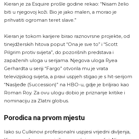
Kieran je za Esquire prošle godine rekao: “Nisam želio
biti u njegovoj koži. Bio je jako malen, a morao je
prihvatiti ogroman teret slave.”
Kieran je tokom karijere birao raznovrsne projekte, od
tinejdžerskih hitova poput “Ona je sve to” i “Scott
Pilgrim protiv svijeta”, do pozorišnih predstava i
zapaženih uloga u serijama. Njegova uloga Ryea
Gerhardta u seriji “Fargo” otvorila mu je vrata
televizijskog svijeta, a pravi uspjeh stigao je s hit-serijom
“Nasljeđe (Succession)” na HBO-u, gdje je briljirao kao
Roman Roy. Za ovu ulogu dobio je priznanje kritike i
nominaciju za Zlatni globus.
Porodica na prvom mjestu
Iako su Culkinovi profesionalni uspjesi vrijedni divljenja,