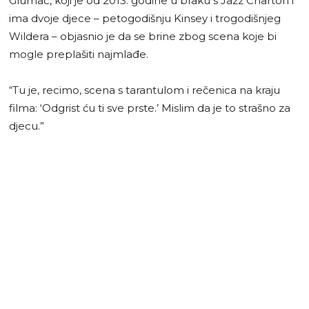
Glumac, koji je od 2013. godine u braku s Jazz Charton i
ima dvoje djece – petogodišnju Kinsey i trogodišnjeg
Wildera – objasnio je da se brine zbog scena koje bi
mogle preplašiti najmlađe.
“Tu je, recimo, scena s tarantulom i rečenica na kraju
filma: ‘Odgrist ću ti sve prste.’ Mislim da je to strašno za
djecu.”