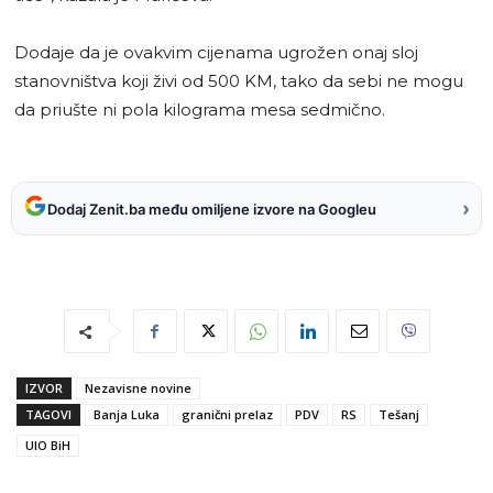
Dodaje da je ovakvim cijenama ugrožen onaj sloj
stanovništva koji živi od 500 KM, tako da sebi ne mogu
da priušte ni pola kilograma mesa sedmično.
›
Dodaj Zenit.ba među omiljene izvore na Googleu
IZVOR
Nezavisne novine
TAGOVI
Banja Luka
granični prelaz
PDV
RS
Tešanj
UIO BiH