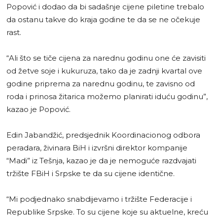
Popović i dodao da bi sadašnje cijene piletine trebalo
da ostanu takve do kraja godine te da se ne očekuje
rast.
“Ali što se tiče cijena za narednu godinu one će zavisiti
od žetve soje i kukuruza, tako da je zadnji kvartal ove
godine priprema za narednu godinu, te zavisno od
roda i prinosa žitarica možemo planirati iduću godinu”,
kazao je Popović.
Edin Jabandžić, predsjednik Koordinacionog odbora
peradara, živinara BiH i izvršni direktor kompanije
“Madi” iz Tešnja, kazao je da je nemoguće razdvajati
tržište FBiH i Srpske te da su cijene identične.
“Mi podjednako snabdijevamo i tržište Federacije i
Republike Srpske. To su cijene koje su aktuelne, kreću