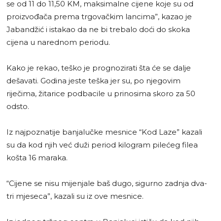
se od 11 do 11,50 KM, maksimalne cijene koje su od
proizvođača prema trgovačkim lancima”, kazao je
Jabandžić i istakao da ne bi trebalo doći do skoka
cijena u narednom periodu.
Kako je rekao, teško je prognozirati šta će se dalje
dešavati. Godina jeste teška jer su, po njegovim
riječima, žitarice podbacile u prinosima skoro za 50
odsto.
Iz najpoznatije banjalučke mesnice “Kod Laze” kazali
su da kod njih već duži period kilogram pilećeg filea
košta 16 maraka.
“Cijene se nisu mijenjale baš dugo, sigurno zadnja dva-
tri mjeseca”, kazali su iz ove mesnice.