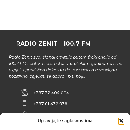
RADIO ZENIT - 100.7 FM
Radio Zenit svoj signal emituje putem frekvencije od
100.7 FM i putem interneta. U proteklim godinama smo
uspjeli i praktično dokazati da ima smisla razmišljati
pozitivno, osjećati se dobro i biti bolji.
+387 32 404 004
+387 61 432 938
INFO@ZENIT.BA
Upravljajte saglasnostima
HUSEINA KULENOVIĆA BR. 2 (RK