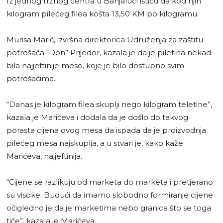
Iz jednog tržnog centra u Banjaluci ističu da kod njih
kilogram pilećeg filea košta 13,50 KM po kilogramu.
Murisa Marić, izvršna direktorica Udruženja za zaštitu
potrošača “Don” Prijedor, kazala je da je piletina nekad
bila najjeftinije meso, koje je bilo dostupno svim
potrošačima.
“Danas je kilogram filea skuplji nego kilogram teletine”,
kazala je Marićeva i dodala da je došlo do takvog
porasta cijena ovog mesa da ispada da je proizvodnja
pilećeg mesa najskuplja, a u stvari je, kako kaže
Marićeva, najjeftinija.
“Cijene se razlikuju od marketa do marketa i pretjerano
su visoke. Budući da imamo slobodno formiranje cijene
očigledno je da je marketima nebo granica što se toga
tiče”, kazala je Marićeva.