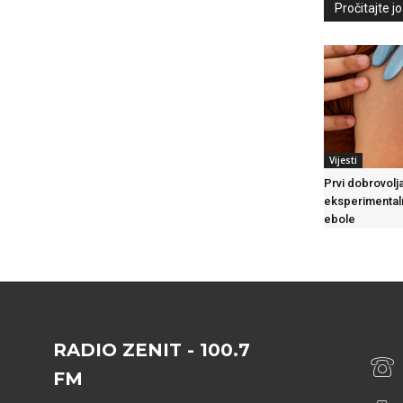
Pročitajte još
Vijesti
Prvi dobrovolj
eksperimentaln
ebole
RADIO ZENIT - 100.7
FM