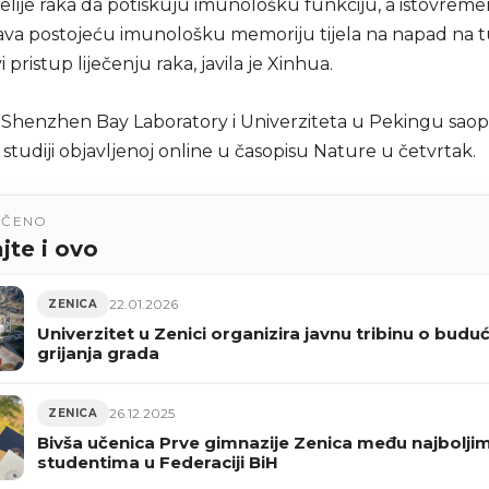
ćelije raka da potiskuju imunološku funkciju, a istovrem
va postojeću imunološku memoriju tijela na napad na 
 pristup liječenju raka, javila je Xinhua.
z Shenzhen Bay Laboratory i Univerziteta u Pekingu saopć
studiji objavljenoj online u časopisu Nature u četvrtak.
UČENO
jte i ovo
22.01.2026
ZENICA
Univerzitet u Zenici organizira javnu tribinu o budu
grijanja grada
26.12.2025
ZENICA
Bivša učenica Prve gimnazije Zenica među najbolji
studentima u Federaciji BiH