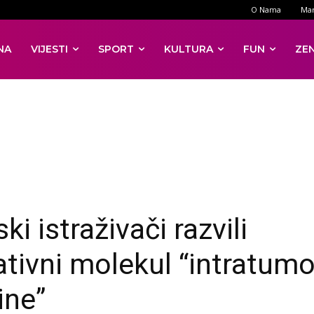
O Nama
Mar
NA
VIJESTI
SPORT
KULTURA
FUN
ZE
ki istraživači razvili
ativni molekul “intratum
ine”