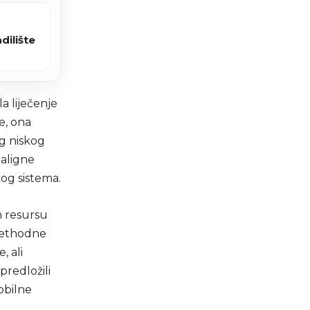
dilište
a liječenje
e, ona
og niskog
aligne
og sistema.
m resursu
rethodne
, ali
predložili
obilne