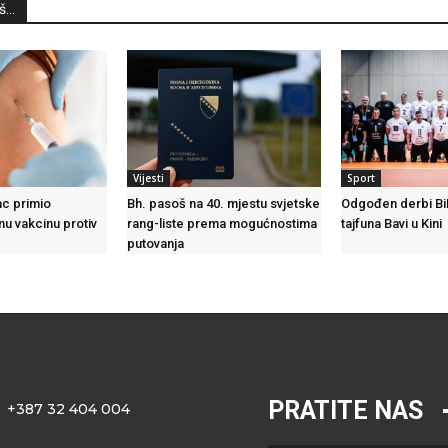
...
Vijesti
Sport
ac primio
Bh. pasoš na 40. mjestu svjetske
Odgođen derbi BiH
u vakcinu protiv
rang-liste prema mogućnostima
tajfuna Bavi u Kini
putovanja
PRATITE NAS
+387 32 404 004