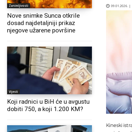
09.01.2026. |
Zanimljivosti
Nove snimke Sunca otkrile
dosad najdetaljniji prikaz
njegove užarene površine
Vijesti
Koji radnici u BiH će u avgustu
dobiti 750, a koji 1.200 KM?
Kineski ist