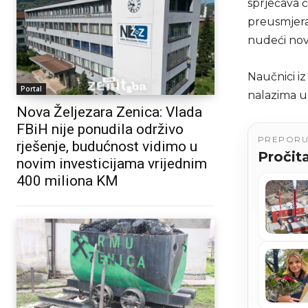
sprječava 
preusmjera
nudeći novi
Naučnici i
Portal
nalazima u 
Nova Željezara Zenica: Vlada
FBiH nije ponudila održivo
PREPOR
rješenje, budućnost vidimo u
Pročita
novim investicijama vrijednim
400 miliona KM