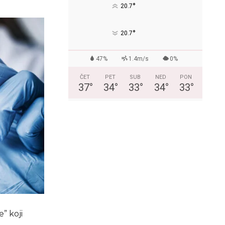
°
20.7
°
20.7
47%
1.4m/s
0%
ČET
PET
SUB
NED
PON
37
°
34
°
33
°
34
°
33
°
e” koji