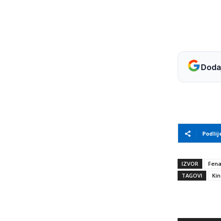
Dodaj
Podlij
IZVOR
Fen
TAGOVI
Kin