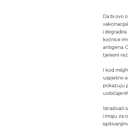
Da bi ovo o
vakcinacijs
i degradira
kočnice im
antigena. 
tjelesni re
I kod mišji
uspješno ak
pokazuju p
uobičajenih
Istraživači
i imaju za
ispitivanji