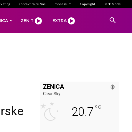
keting
Kontaktirajte Nas
Impressum
Copyright
Dark Mode
NICA
ZENIT
EXTRA
ZENICA
Clear Sky
°
orske
C
20.7