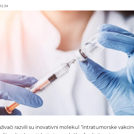
 12:34
raživači razvili su inovativni molekul “intratumorske vakcin