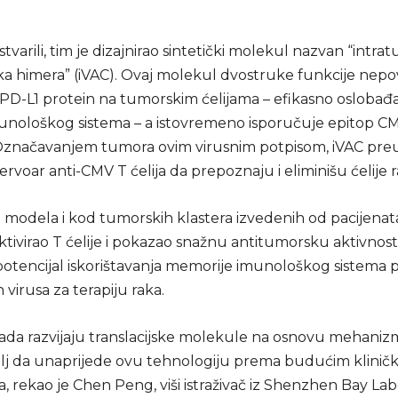
stvarili, tim je dizajnirao sintetički molekul nazvan “intr
ka himera” (iVAC). Ovaj molekul dvostruke funkcije nepov
 PD-L1 protein na tumorskim ćelijama – efikasno oslobađa
unološkog sistema – a istovremeno isporučuje epitop C
Označavanjem tumora ovim virusnim potpisom, iVAC pre
zervoar anti-CMV T ćelija da prepoznaju i eliminišu ćelije r
h modela i kod tumorskih klastera izvedenih od pacijenata
tivirao T ćelije i pokazao snažnu antitumorsku aktivnost
otencijal iskorištavanja memorije imunološkog sistema p
 virusa za terapiju raka.
 sada razvijaju translacijske molekule na osnovu mehanizm
 cilj da unaprijede ovu tehnologiju prema budućim klinič
ma, rekao je Chen Peng, viši istraživač iz Shenzhen Bay Lab