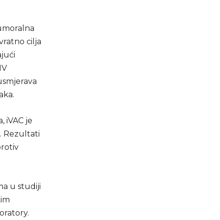
atumoralna
ratno cilja
jući
MV
usmjerava
aka.
, iVAC je
. Rezultati
rotiv
a u studiji
kim
oratory.