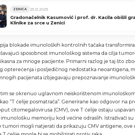
25.12.2025
ZENICA
Gradonačelnik Kasumović i prof. dr. Kacila obišli gra
Klinike za srce u Zenici
apija blokade imunoloških kontrolnih tačaka transformiral
jšavajući sposobnost imunološkog sistema da cilja tumor
ikasna za mnoge pacijente. Primarni razlog je taj što zb
g opterećenja i posljedičnog nedostatka neoantigena, m
 mnogih pacijenata izbjegavaju prepoznavanje imunološk
ki tim se okrenuo uglavnom neiskorištenom imunološko
ao “T ćelije posmatrača”. Generirane kao odgovor na p
oput citomegalovirusa (CMV), ove T ćelije ostaju uspavane
imunološku memoriju kod većine odraslih. Istraživači su 
e tumori mogli natjerati da prikazuju CMV antigene, ove 
T ćelije mogle bi se mobilizirati protiv raka.