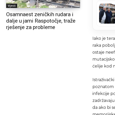
Vijesti
Osamnaest zeničkih rudara i
dalje u jami Raspotočje, traže
rješenje za probleme
Iako je ter
raka pobol
ostaje neef
mutacijsko
ćelije kod
Istraživač
poznatom k
infekcije p
zadržavaju 
da ako bi s
memorijske 