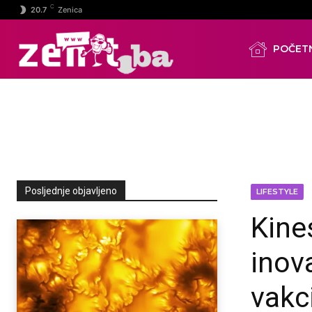
C
20.7
Zenica
POČET
Posljednje objavljeno
LIFESTYLE
Kines
inov
vakc