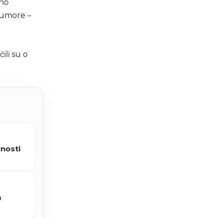
eno
tumore –
ili su o
ćnosti
m