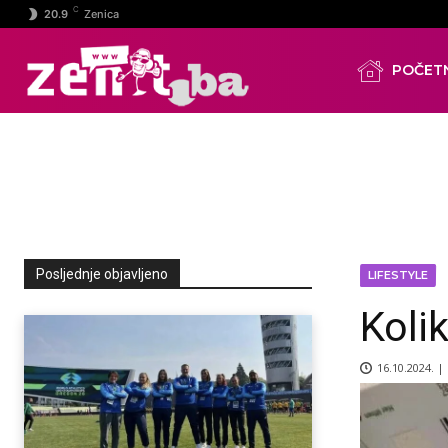
C
20.9
Zenica
POČET
Posljednje objavljeno
LIFESTYLE
Koli
16.10.2024. |