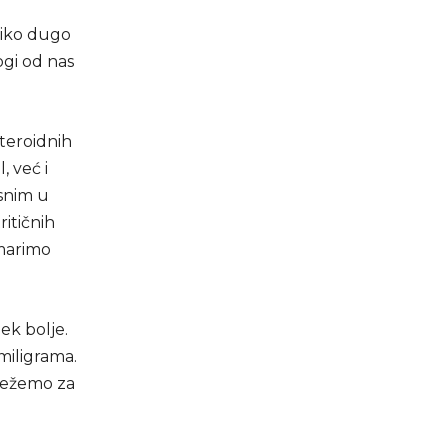
liko dugo
ogi od nas
steroidnih
, već i
asnim u
ritičnih
marimo
ek bolje.
miligrama.
osežemo za