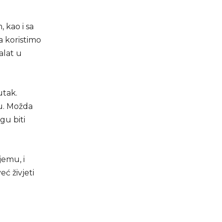
 kao i sa
a koristimo
alat u
utak.
ju. Možda
gu biti
jemu, i
eć živjeti