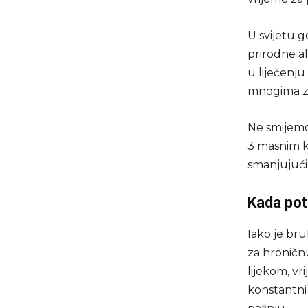
U svijetu g
prirodne al
u liječenj
mnogima zv
Ne smijemo
3 masnim k
smanjujući
Kada pot
Iako je bru
za hroničn
lijekom, vr
konstantni 