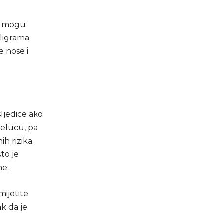
ma mogu
iligrama
e nose i
ljedice ako
želucu, pa
h rizika.
to je
me.
mijetite
k da je