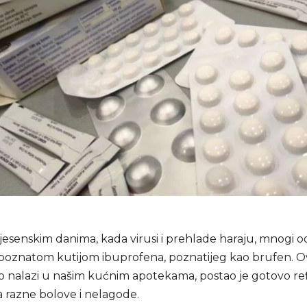
jesenskim danima, kada virusi i prehlade haraju, mnogi o
poznatom kutijom ibuprofena, poznatijeg kao brufen. Ova
to nalazi u našim kućnim apotekama, postao je gotovo ref
 razne bolove i nelagode.