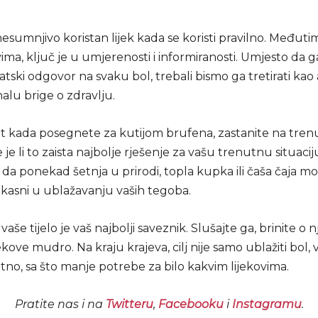
esumnjivo koristan lijek kada se koristi pravilno. Međutim,
vima, ključ je u umjerenosti i informiranosti. Umjesto da g
ski odgovor na svaku bol, trebali bismo ga tretirati kao 
alu brige o zdravlju.
ut kada posegnete za kutijom brufena, zastanite na tren
e je li to zaista najbolje rješenje za vašu trenutnu situaci
i da ponekad šetnja u prirodi, topla kupka ili čaša čaja mo
ikasni u ublažavanju vaših tegoba.
aše tijelo je vaš najbolji saveznik. Slušajte ga, brinite o n
jekove mudro. Na kraju krajeva, cilj nije samo ublažiti bol, v
etno, sa što manje potrebe za bilo kakvim lijekovima.
Pratite nas i na
Twitteru
,
Facebooku
i
Instagramu
.