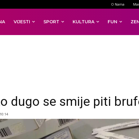
O Nama
Mar
NA
VIJESTI
SPORT
KULTURA
FUN
ZE
ko dugo se smije piti bru
 10:14