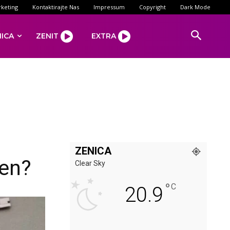
keting
Kontaktirajte Nas
Impressum
Copyright
Dark Mode
NICA
ZENIT
EXTRA
ZENICA
fen?
Clear Sky
°
C
20.9