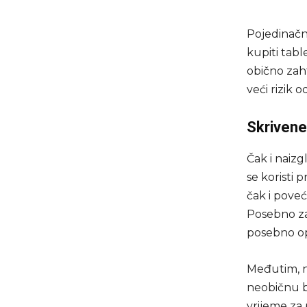
Pojedinačn
kupiti tab
obično zaht
veći rizik 
Skrivene
Čak i naizg
se koristi 
čak i poveć
Posebno zab
posebno op
Međutim, ne
neobičnu bo
vrijeme za