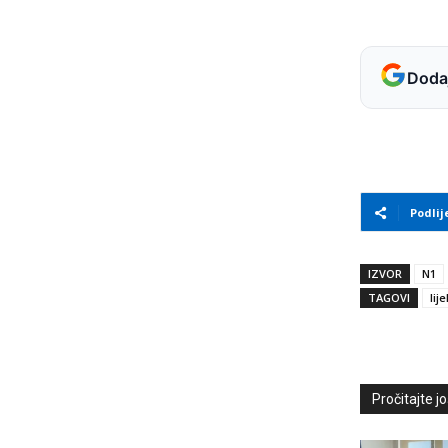
Dodaj
Podlij
IZVOR
N1
TAGOVI
lije
Pročitajte još