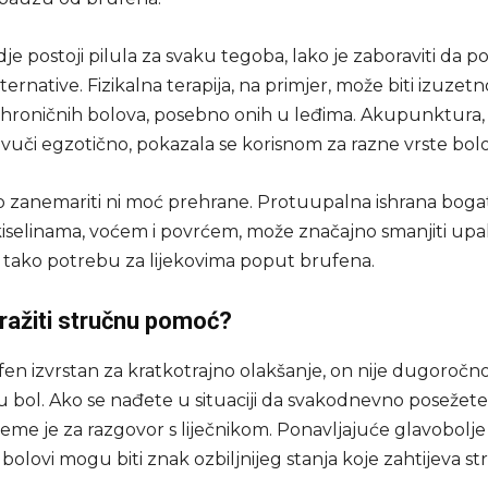
dje postoji pilula za svaku tegoba, lako je zaboraviti da po
ternative. Fizikalna terapija, na primjer, može biti izuzet
u hroničnih bolova, posebno onih u leđima. Akupunktura,
uči egzotično, pokazala se korisnom za razne vrste bolo
 zanemariti ni moć prehrane. Protuupalna ishrana bog
iselinama, voćem i povrćem, može značajno smanjiti upale
 tako potrebu za lijekovima poput brufena.
ražiti stručnu pomoć?
fen izvrstan za kratkotrajno olakšanje, on nije dugoročn
u bol. Ako se nađete u situaciji da svakodnevno posežete
ijeme je za razgovor s liječnikom. Ponavljajuće glavobolje i
bolovi mogu biti znak ozbiljnijeg stanja koje zahtijeva s