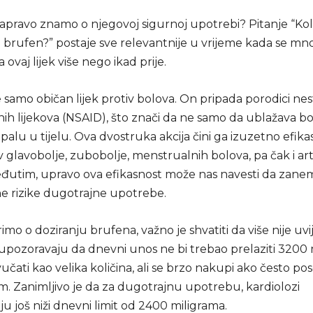
 zapravo znamo o njegovoj sigurnoj upotrebi? Pitanje “Ko
ti brufen?” postaje sve relevantnije u vrijeme kada se mn
 ovaj lijek više nego ikad prije.
 samo običan lijek protiv bolova. On pripada porodici ne
h lijekova (NSAID), što znači da ne samo da ublažava bol
alu u tijelu. Ova dvostruka akcija čini ga izuzetno efik
v glavobolje, zubobolje, menstrualnih bolova, pa čak i art
đutim, upravo ova efikasnost može nas navesti da zane
ne rizike dugotrajne upotrebe.
mo o doziranju brufena, važno je shvatiti da više nije uvij
 upozoravaju da dnevni unos ne bi trebao prelaziti 3200 
čati kao velika količina, ali se brzo nakupi ako često p
m. Zanimljivo je da za dugotrajnu upotrebu, kardiolozi
 još niži dnevni limit od 2400 miligrama.