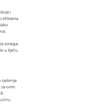
stoje i
no efikasna
 iako
va.
ata omega-
 u tijelu,
o rješenje
 za ovim
li
tručnu