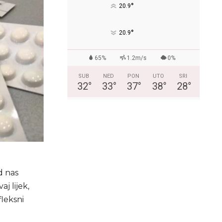
°
20.9
°
20.9
65%
1.2m/s
0%
SUB
NED
PON
UTO
SRI
32
°
33
°
37
°
38
°
28
°
d nas
j lijek,
leksni