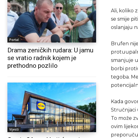
Ali, koliko
se smije pi
oslanjaju na
Portal
Brufen nije
Drama zeničkih rudara: U jamu
protuupalni
se vratio radnik kojem je
smanjuje up
prethodno pozlilo
borbi proti
tegoba. Me
potencijal
Kada govori
Stručnjaci
To može zvu
ovim lijeko
Vijesti
preporučuju