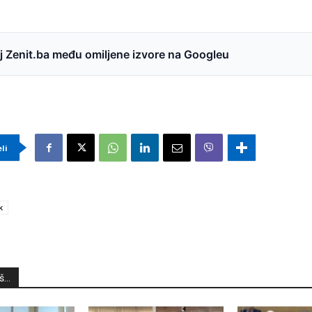
 Zenit.ba među omiljene izvore na Googleu
eli
k
...