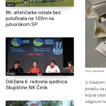
Sport
Bh. atletičarke ostale bez
polufinala na 100m na
juniorskom SP
Foto: Ilustracija
Portal
Održana 6. redovna sjednica
U hladnim 
Skupštine NK Čelik
posežu za 
koji se čes
odgovor na