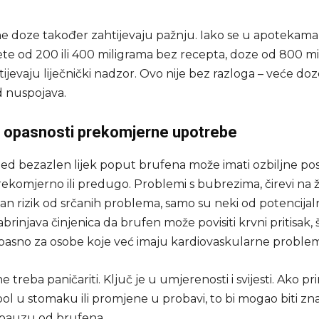
e doze također zahtijevaju pažnju. Iako se u apoteka
lete od 200 ili 400 miligrama bez recepta, doze od 800 m
ijevaju liječnički nadzor. Ovo nije bez razloga – veće doz
od nuspojava.
 opasnosti prekomjerne upotrebe
led bezazlen lijek poput brufena može imati ozbiljne pos
prekomjerno ili predugo. Problemi s bubrezima, čirevi na 
an rizik od srčanih problema, samo su neki od potencijalni
rinjava činjenica da brufen može povisiti krvni pritisak, š
asno za osobe koje već imaju kardiovaskularne proble
 treba paničariti. Ključ je u umjerenosti i svijesti. Ako pri
l u stomaku ili promjene u probavi, to bi mogao biti zna
 pauzu od brufena.