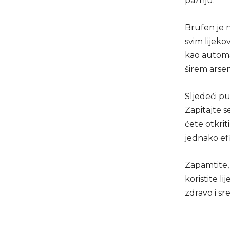
pažnju.
Brufen je n
svim lijeko
kao automat
širem arsen
Sljedeći p
Zapitajte s
ćete otkrit
jednako ef
Zapamtite, v
koristite li
zdravo i sr