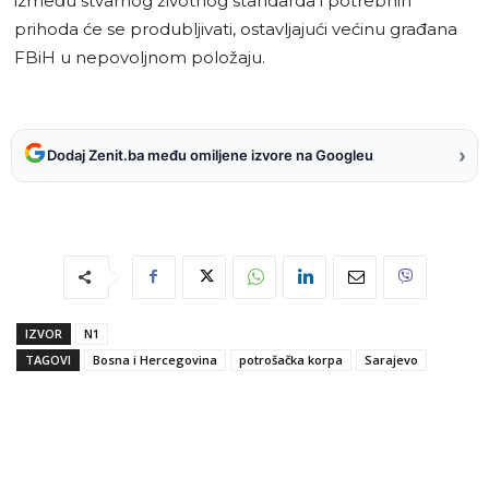
između stvarnog životnog standarda i potrebnih
prihoda će se produbljivati, ostavljajući većinu građana
FBiH u nepovoljnom položaju.
›
Dodaj Zenit.ba među omiljene izvore na Googleu
IZVOR
N1
TAGOVI
Bosna i Hercegovina
potrošačka korpa
Sarajevo