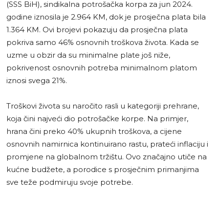
(SSS BiH), sindikalna potrošačka korpa za jun 2024.
godine iznosila je 2.964 KM, dok je prosječna plata bila
1.364 KM. Ovi brojevi pokazuju da prosječna plata
pokriva samo 46% osnovnih troškova života. Kada se
uzme u obzir da su minimalne plate još niže,
pokrivenost osnovnih potreba minimalnom platom
iznosi svega 21%.
Troškovi života su naročito rasli u kategoriji prehrane,
koja čini najveći dio potrošačke korpe. Na primjer,
hrana čini preko 40% ukupnih troškova, a cijene
osnovnih namirnica kontinuirano rastu, prateći inflaciju i
promjene na globalnom tržištu. Ovo značajno utiče na
kućne budžete, a porodice s prosječnim primanjima
sve teže podmiruju svoje potrebe.