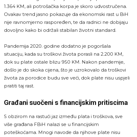
1.364 KM, ali potrošačka korpa je skoro udvostručena.
Ovakav trend jasno pokazuje da ekonomski rast u BiH
nije ravnomjerno raspoređen, te da radnici ne dobijaju
dovoljno kako bi održali stabilan životni standard.
Pandemija 2020. godine dodatno je pogoršala
situaciju, kada su troškovi života porasli na 2.200 KM,
dok su plate ostale blizu 950 KM. Nakon pandemije,
došlo je do skoka cijena, što je uzrokovalo da troškovi
života za porodice budu sve veći, dok plate nisu uspjeli
pratiti taj rast.
Građani suočeni s financijskim pritiscima
S obzirom na rastući jaz između plata i troškova, sve
više građana FBiH nalazi se u financijskim
poteškoćama. Mnogi navode da njihove plate nisu