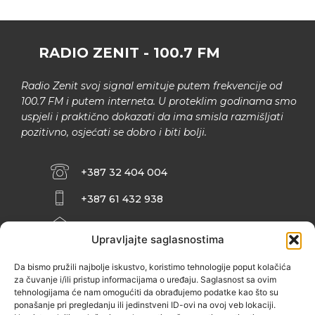
RADIO ZENIT - 100.7 FM
Radio Zenit svoj signal emituje putem frekvencije od
100.7 FM i putem interneta. U proteklim godinama smo
uspjeli i praktično dokazati da ima smisla razmišljati
pozitivno, osjećati se dobro i biti bolji.
+387 32 404 004
+387 61 432 938
INFO@ZENIT.BA
Upravljajte saglasnostima
HUSEINA KULENOVIĆA BR. 2 (RK
ZENIČANKA, 3. SPRAT), 72000 ZENICA
Da bismo pružili najbolje iskustvo, koristimo tehnologije poput kolačića
za čuvanje i/ili pristup informacijama o uređaju. Saglasnost sa ovim
tehnologijama će nam omogućiti da obrađujemo podatke kao što su
ponašanje pri pregledanju ili jedinstveni ID-ovi na ovoj veb lokaciji.