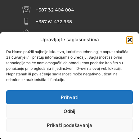
+387 32 404 004
+387 61 432 938
INFO@ZENIT.BA
Upravljajte saglasnostima
HUSEINA KULENOVIĆA BR. 2 (RK
ZENIČANKA, 3. SPRAT), 72000 ZENICA
Da bismo pružili najbolje iskustvo, koristimo tehnologije poput kolačića
za čuvanje i/ili pristup informacijama o uređaju. Saglasnost sa ovim
tehnologijama će nam omogućiti da obrađujemo podatke kao što su
ponašanje pri pregledanju ili jedinstveni ID-ovi na ovoj veb lokaciji.
Nepristanak ili povlačenje saglasnosti može negativno uticati na
određene karakteristike i funkcije.
Prihvati
Odbij
Prikaži podešavanja