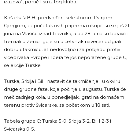
izazova”, poručili su iz tog kluba.
Košarkaši BiH, predvođeni selektorom Darijom
Gjergjom, za početak ovih priprema okupili su se još 21.
juna na Vlašiću iznad Travnika, a od 28. juna su boravili i
trenirali u Zenici, gdje su u četvrtak navečer odigrali
dobru utakmicu, ali nedovoljno i za pobjedu protiv
viceprvaka Evrope i lidera te još neporažene grupe C,
selekcije Turske.
Turska, Srbija i BiH nastavit će takmičenje i u okviru
druge grupne faze, koja počinje u augustu. Turska će
meč zadnjeg kola, u ponedjeljak, igrati na domaćem
terenu protiv Švicarske, sa početkom u 18 sati.
Tabela grupe C: Turska 5-0, Srbija 3-2, BiH 2-3 i
Švicarska 0-5.