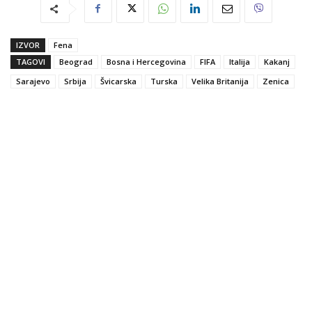
IZVOR
Fena
TAGOVI
Beograd
Bosna i Hercegovina
FIFA
Italija
Kakanj
Sarajevo
Srbija
Švicarska
Turska
Velika Britanija
Zenica