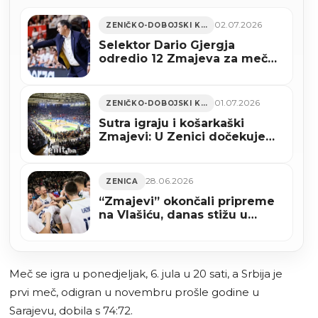
02.07.2026
ZENIČKO-DOBOJSKI KANTON
Selektor Dario Gjergja
odredio 12 Zmajeva za meč
protiv Turske
01.07.2026
ZENIČKO-DOBOJSKI KANTON
Sutra igraju i košarkaški
Zmajevi: U Zenici dočekujemo
Tursku
28.06.2026
ZENICA
“Zmajevi” okončali pripreme
na Vlašiću, danas stižu u
Zenicu za meč s Turskom
Meč se igra u ponedjeljak, 6. jula u 20 sati, a Srbija je
prvi meč, odigran u novembru prošle godine u
Sarajevu, dobila s 74:72.