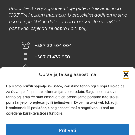
Radio Zenit svoj signal emituje putem frekvencije od
100.7 FM i putem interneta. U proteklim godinama smo
uspjeli i praktično dokazati da ima smisla razmišljati
pozitivno, osjećati se dobro i biti bolji.
+387 32 404 004
+387 61 432 938
INFO@ZENIT.BA
Upravljajte saglasnostima
HUSEINA KULENOVIĆA BR. 2 (RK
ZENIČANKA, 3. SPRAT), 72000 ZENICA
Da bismo pružili najbolje iskustvo, koristimo tehnologije poput kolačića
za čuvanje i/ili pristup informacijama o uređaju. Saglasnost sa ovim
tehnologijama će nam omogućiti da obrađujemo podatke kao što su
ponašanje pri pregledanju ili jedinstveni ID-ovi na ovoj veb lokaciji.
Nepristanak ili povlačenje saglasnosti može negativno uticati na
određene karakteristike i funkcije.
Prihvati