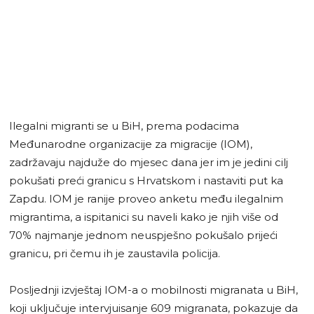
Ilegalni migranti se u BiH, prema podacima
Međunarodne organizacije za migracije (IOM),
zadržavaju najduže do mjesec dana jer im je jedini cilj
pokušati preći granicu s Hrvatskom i nastaviti put ka
Zapdu. IOM je ranije proveo anketu među ilegalnim
migrantima, a ispitanici su naveli kako je njih više od
70% najmanje jednom neuspješno pokušalo prijeći
granicu, pri čemu ih je zaustavila policija.
Posljednji izvještaj IOM-a o mobilnosti migranata u BiH,
koji uključuje intervjuisanje 609 migranata, pokazuje da