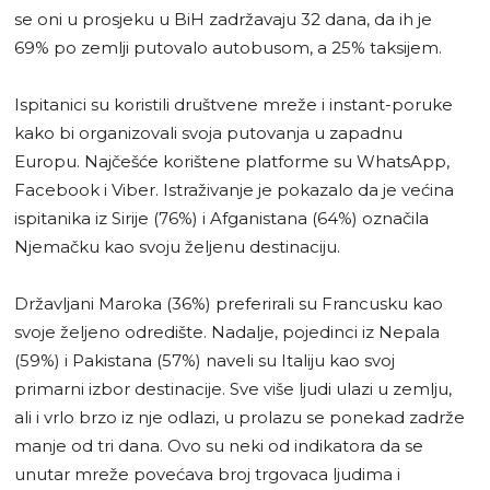
se oni u prosjeku u BiH zadržavaju 32 dana, da ih je
69% po zemlji putovalo autobusom, a 25% taksijem.
Ispitanici su koristili društvene mreže i instant-poruke
kako bi organizovali svoja putovanja u zapadnu
Europu. Najčešće korištene platforme su WhatsApp,
Facebook i Viber. Istraživanje je pokazalo da je većina
ispitanika iz Sirije (76%) i Afganistana (64%) označila
Njemačku kao svoju željenu destinaciju.
Državljani Maroka (36%) preferirali su Francusku kao
svoje željeno odredište. Nadalje, pojedinci iz Nepala
(59%) i Pakistana (57%) naveli su Italiju kao svoj
primarni izbor destinacije. Sve više ljudi ulazi u zemlju,
ali i vrlo brzo iz nje odlazi, u prolazu se ponekad zadrže
manje od tri dana. Ovo su neki od indikatora da se
unutar mreže povećava broj trgovaca ljudima i