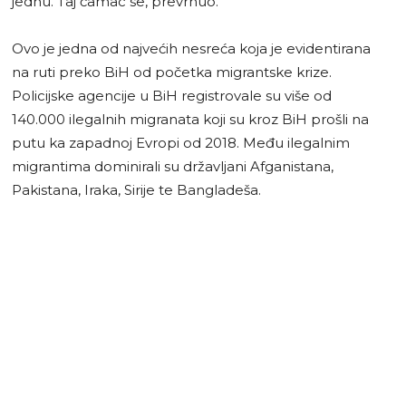
jednu. Taj čamac se, prevrnuo.
Ovo je jedna od najvećih nesreća koja je evidentirana
na ruti preko BiH od početka migrantske krize.
Policijske agencije u BiH registrovale su više od
140.000 ilegalnih migranata koji su kroz BiH prošli na
putu ka zapadnoj Evropi od 2018. Među ilegalnim
migrantima dominirali su državljani Afganistana,
Pakistana, Iraka, Sirije te Bangladeša.