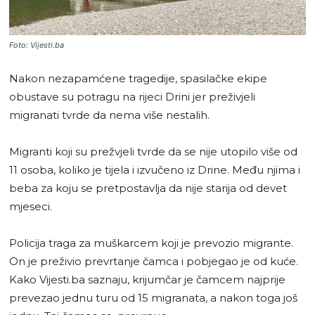
Foto: Vijesti.ba
Nakon nezapamćene tragedije, spasilačke ekipe
obustave su potragu na rijeci Drini jer preživjeli
migranati tvrde da nema više nestalih.
Migranti koji su prežvjeli tvrde da se nije utopilo više od
11 osoba, koliko je tijela i izvučeno iz Drine. Među njima i
beba za koju se pretpostavlja da nije starija od devet
mjeseci.
Policija traga za muškarcem koji je prevozio migrante.
On je preživio prevrtanje čamca i pobjegao je od kuće.
Kako Vijesti.ba saznaju, krijumčar je čamcem najprije
prevezao jednu turu od 15 migranata, a nakon toga još