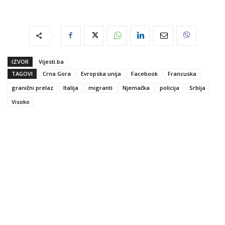
IZVOR
Vijesti.ba
TAGOVI
Crna Gora
Evropska unija
Facebook
Francuska
granični prelaz
Italija
migranti
Njemačka
policija
Srbija
Visoko