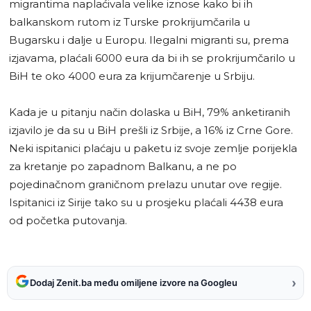
migrantima naplaćivala velike iznose kako bi ih
balkanskom rutom iz Turske prokrijumčarila u
Bugarsku i dalje u Europu. Ilegalni migranti su, prema
izjavama, plaćali 6000 eura da bi ih se prokrijumčarilo u
BiH te oko 4000 eura za krijumčarenje u Srbiju.
Kada je u pitanju način dolaska u BiH, 79% anketiranih
izjavilo je da su u BiH prešli iz Srbije, a 16% iz Crne Gore.
Neki ispitanici plaćaju u paketu iz svoje zemlje porijekla
za kretanje po zapadnom Balkanu, a ne po
pojedinačnom graničnom prelazu unutar ove regije.
Ispitanici iz Sirije tako su u prosjeku plaćali 4438 eura
od početka putovanja.
›
Dodaj Zenit.ba među omiljene izvore na Googleu