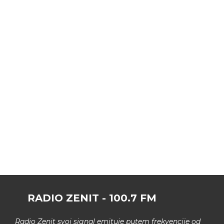
RADIO ZENIT - 100.7 FM
Radio Zenit svoj signal emituje putem frekvencije od