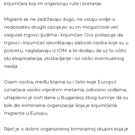
krijumčara koji im organizuju rute i kretanje.
Migranti se ne zadržavaju dugo, ne ostaju ovdje u
nedostatku drugih opcija jer su im mogućnosti već
osigurali trgovci ljudima i krijumčari. Ovo pokazuje da
trgovci i krijumčari iskorištavaju slabosti osoba koje su u
pokretu, naglašavaju iz IOM-a te dodaju da uz to očito
idu eksploatacija, zlostavljanje i svi oblici eventualnog
nasilja.
Osam osoba, među kojima su i četiri koje Europol
označava visoko vrijednim metama, odnosno vođama,
uhapšeno je ovih dana u Bugarskoj zbog sumnje da su
bile dio kriminalne organizacije koja je krijumčarila
migrante u Europu.
Riječ je o dobro organiziranoj kriminalnoj skupini koja je