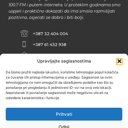
100.7 FM i putem interneta. U proteklim godinama smo
uspjeli i praktično dokazati da ima smisla razmišljati
pozitivno, osjećati se dobro i biti bolji.
+387 32 404 004
+387 61 432 938
INFO@ZENIT.BA
Upravljajte saglasnostima
HUSEINA KULENOVIĆA BR. 2 (RK
ZENIČANKA, 3. SPRAT), 72000 ZENICA
Da bismo pružili najbolje iskustvo, koristimo tehnologije poput kolačića
za čuvanje i/ili pristup informacijama o uređaju. Saglasnost sa ovim
tehnologijama će nam omogućiti da obrađujemo podatke kao što su
ponašanje pri pregledanju ili jedinstveni ID-ovi na ovoj veb lokaciji.
Nepristanak ili povlačenje saglasnosti može negativno uticati na
određene karakteristike i funkcije.
Prihvati
Odbij