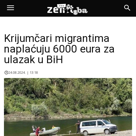
Krijumčari migrantima
naplaćuju 6000 eura za
ulazak u BiH
24.08.2024. | 13:18