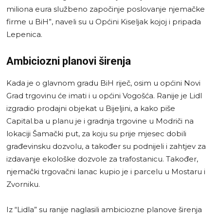
miliona eura službeno započinje poslovanje njemačke
firme u BiH”, naveli su u Općini Kiseljak kojoj i pripada
Lepenica.
Ambiciozni planovi širenja
Kada je o glavnom gradu BiH riječ, osim u općini Novi
Grad trgovinu će imati i u općini Vogošća. Ranije je Lidl
izgradio prodajni objekat u Bijeljini, a kako piše
Capital.ba u planu je i gradnja trgovine u Modriči na
lokaciji Šamački put, za koju su prije mjesec dobili
građevinsku dozvolu, a također su podnijeli i zahtjev za
izdavanje ekološke dozvole za trafostanicu. Također,
njemački trgovačni lanac kupio je i parcelu u Mostaru i
Zvorniku.
Iz “Lidla” su ranije naglasili ambiciozne planove širenja