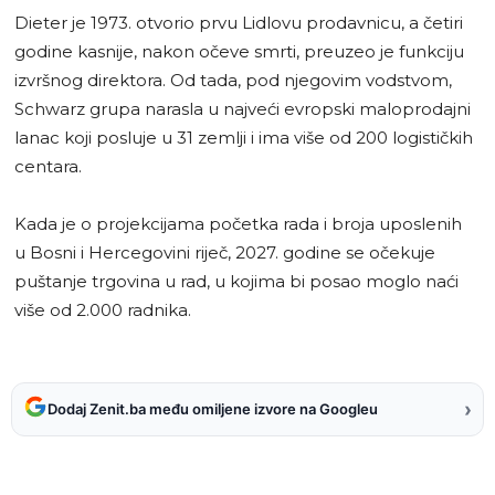
Dieter je 1973. otvorio prvu Lidlovu prodavnicu, a četiri
godine kasnije, nakon očeve smrti, preuzeo je funkciju
izvršnog direktora. Od tada, pod njegovim vodstvom,
Schwarz grupa narasla u najveći evropski maloprodajni
lanac koji posluje u 31 zemlji i ima više od 200 logističkih
centara.
Kada je o projekcijama početka rada i broja uposlenih
u Bosni i Hercegovini riječ, 2027. godine se očekuje
puštanje trgovina u rad, u kojima bi posao moglo naći
više od 2.000 radnika.
›
Dodaj Zenit.ba među omiljene izvore na Googleu