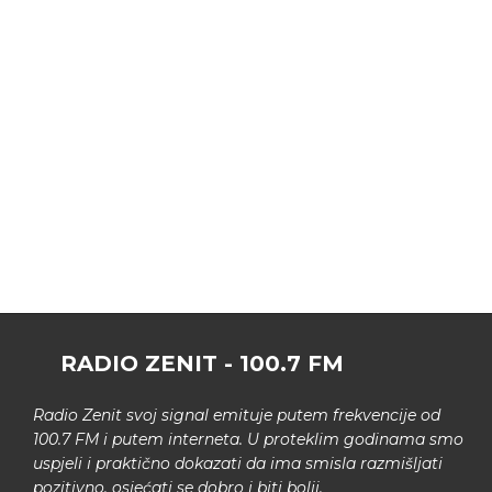
RADIO ZENIT - 100.7 FM
Radio Zenit svoj signal emituje putem frekvencije od
100.7 FM i putem interneta. U proteklim godinama smo
uspjeli i praktično dokazati da ima smisla razmišljati
pozitivno, osjećati se dobro i biti bolji.