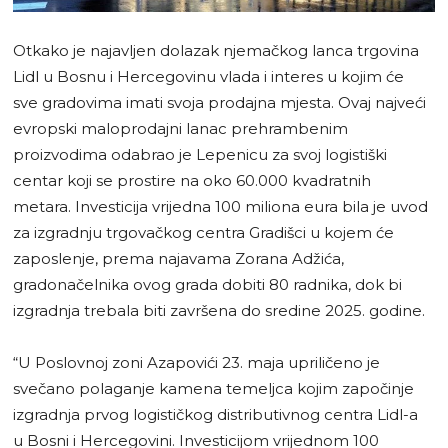
Otkako je najavljen dolazak njemačkog lanca trgovina
Lidl u Bosnu i Hercegovinu vlada i interes u kojim će
sve gradovima imati svoja prodajna mjesta. Ovaj najveći
evropski maloprodajni lanac prehrambenim
proizvodima odabrao je Lepenicu za svoj logistiški
centar koji se prostire na oko 60.000 kvadratnih
metara. Investicija vrijedna 100 miliona eura bila je uvod
za izgradnju trgovačkog centra Gradišci u kojem će
zaposlenje, prema najavama Zorana Adžića,
gradonačelnika ovog grada dobiti 80 radnika, dok bi
izgradnja trebala biti završena do sredine 2025. godine.
“U Poslovnoj zoni Azapovići 23. maja upriličeno je
svečano polaganje kamena temeljca kojim započinje
izgradnja prvog logističkog distributivnog centra Lidl-a
u Bosni i Hercegovini. Investicijom vrijednom 100