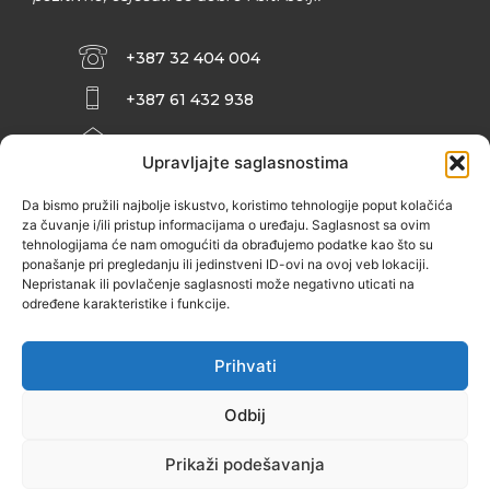
+387 32 404 004
+387 61 432 938
INFO@ZENIT.BA
Upravljajte saglasnostima
HUSEINA KULENOVIĆA BR. 2 (RK
ZENIČANKA, 3. SPRAT), 72000 ZENICA
Da bismo pružili najbolje iskustvo, koristimo tehnologije poput kolačića
za čuvanje i/ili pristup informacijama o uređaju. Saglasnost sa ovim
tehnologijama će nam omogućiti da obrađujemo podatke kao što su
ponašanje pri pregledanju ili jedinstveni ID-ovi na ovoj veb lokaciji.
Nepristanak ili povlačenje saglasnosti može negativno uticati na
određene karakteristike i funkcije.
Prihvati
Odbij
Prikaži podešavanja