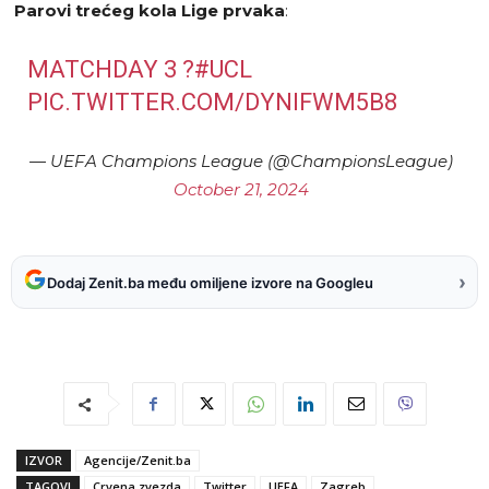
Parovi trećeg kola Lige prvaka
:
MATCHDAY 3 ?
#UCL
PIC.TWITTER.COM/DYNIFWM5B8
— UEFA Champions League (@ChampionsLeague)
October 21, 2024
›
Dodaj Zenit.ba među omiljene izvore na Googleu
IZVOR
Agencije/Zenit.ba
TAGOVI
Crvena zvezda
Twitter
UEFA
Zagreb