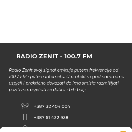
RADIO ZENIT - 100.7 FM
Radio Zenit svoj signal emituje putem frekvencije od
100.7 FM i putem interneta. U proteklim godinama smo
uspjeli i praktično dokazati da ima smisla razmišljati
pozitivno, osjećati se dobro i biti bolji.
+387 32 404 004
+387 61 432 938
INFO@ZENIT.BA