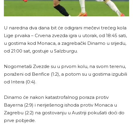
U naredna dva dana bit će odigrani mečevi trećeg kola
Lige prvaka – Crvena zvezda igra u utorak, od 18:45 sati,
u gostima kod Monaca, a zagrebački Dinamo u srijedu,
od 21:00 sat, gostuje u Salzburgu.
Nogometaši Zvezde su u prvom kolu, na svom terenu,
poraženi od Benfice (1:2), a potom su u gostima izgubili
od Intera (0:4).
Dinamo će nakon katastrofalnog poraza protiv
Bayerna (2:9) i neriješenog ishoda protiv Monaca u
Zagrebu (2:2) na gostovanju u Austriji pokušati doći do
prve pobjede.