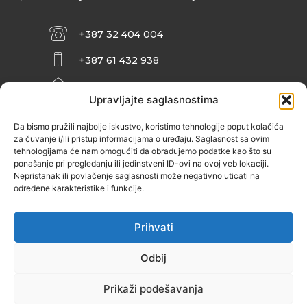
+387 32 404 004
+387 61 432 938
INFO@ZENIT.BA
Upravljajte saglasnostima
HUSEINA KULENOVIĆA BR. 2 (RK
ZENIČANKA, 3. SPRAT), 72000 ZENICA
Da bismo pružili najbolje iskustvo, koristimo tehnologije poput kolačića
za čuvanje i/ili pristup informacijama o uređaju. Saglasnost sa ovim
tehnologijama će nam omogućiti da obrađujemo podatke kao što su
ponašanje pri pregledanju ili jedinstveni ID-ovi na ovoj veb lokaciji.
Nepristanak ili povlačenje saglasnosti može negativno uticati na
određene karakteristike i funkcije.
Prihvati
Odbij
Prikaži podešavanja