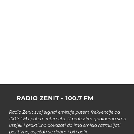
RADIO ZENIT - 100.7 FM
Radio Zenit svoj signal emituje putem frekvencije od
100.7 FM i putem interneta. U proteklim godinama smo
uspjeli i praktično dokazati da ima smisla razmišljati
pozitivno, osjećati se dobro i biti bolji.