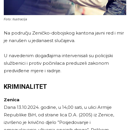
Foto: Ilustracija
Na području Zeničko-dobojskog kantona javni red i mir
je narušen u jedanaest slučajeva.
U navedenim događajima intervenisali su policijski
službenici i protiv počinilaca preduzeli zakonom
predviđene mjere i radnje.
KRIMINALITET
Zenica
Dana 13.10.2024. godine, u 14,00 sati, u ulici Armije
Republike BiH, od strane lica D.A. (2005) iz Zenice,
izvršeno je krivično djelo ”Posjedovanje i
omogućavanje uživanja opojnih droga”. Prilikom