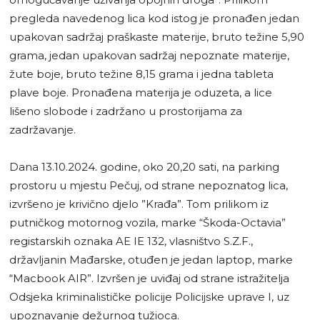
pregleda navedenog lica kod istog je pronađen jedan
upakovan sadržaj praškaste materije, bruto težine 5,90
grama, jedan upakovan sadržaj nepoznate materije,
žute boje, bruto težine 8,15 grama i jedna tableta
plave boje. Pronađena materija je oduzeta, a lice
lišeno slobode i zadržano u prostorijama za
zadržavanje.
Dana 13.10.2024. godine, oko 20,20 sati, na parking
prostoru u mjestu Pečuj, od strane nepoznatog lica,
izvršeno je krivično djelo ”Krađa”. Tom prilikom iz
putničkog motornog vozila, marke “Škoda-Octavia”
registarskih oznaka AE IE 132, vlasništvo S.Z.F.,
državljanin Mađarske, otuđen je jedan laptop, marke
“Macbook AIR”. Izvršen je uviđaj od strane istražitelja
Odsjeka kriminalističke policije Policijske uprave I, uz
upoznavanje dežurnog tužioca.