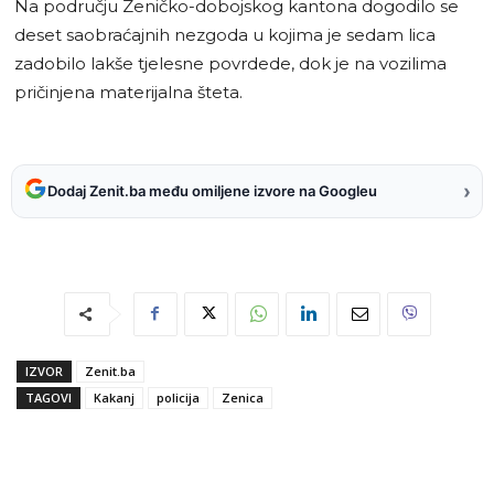
Na području Zeničko-dobojskog kantona dogodilo se
deset saobraćajnih nezgoda u kojima je sedam lica
zadobilo lakše tjelesne povrdede, dok je na vozilima
pričinjena materijalna šteta.
›
Dodaj Zenit.ba među omiljene izvore na Googleu
IZVOR
Zenit.ba
TAGOVI
Kakanj
policija
Zenica