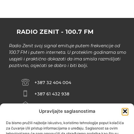
RADIO ZENIT - 100.7 FM
Radio Zenit svoj signal emituje putem frekvencije od
100.7 FM i putem interneta. U proteklim godinama smo
uspjeli i praktično dokazati da ima smisla razmišljati
pozitivno, osjećati se dobro i biti bolji.
+387 32 404 004
+387 61 432 938
INFO@ZENIT.BA
Upravljajte saglasnostima
HUSEINA KULENOVIĆA BR. 2 (RK
ZENIČANKA, 3. SPRAT), 72000 ZENICA
Da bismo pružili najbolje iskustvo, koristimo tehnologije poput kolačića
za čuvanje i/ili pristup informacijama o uređaju. Saglasnost sa ovim
tehnologijama će nam omogućiti da obrađujemo podatke kao što su