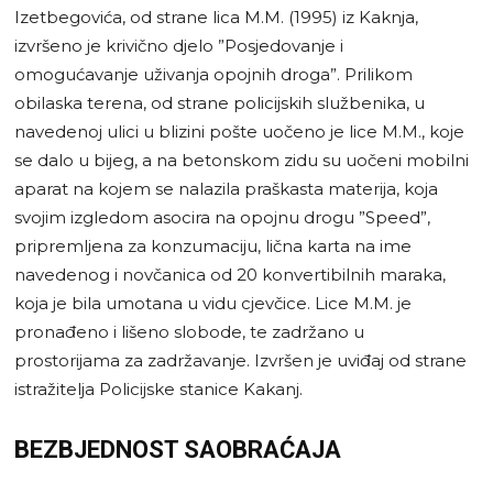
Izetbegovića, od strane lica M.M. (1995) iz Kaknja,
izvršeno je krivično djelo ”Posjedovanje i
omogućavanje uživanja opojnih droga”. Prilikom
obilaska terena, od strane policijskih službenika, u
navedenoj ulici u blizini pošte uočeno je lice M.M., koje
se dalo u bijeg, a na betonskom zidu su uočeni mobilni
aparat na kojem se nalazila praškasta materija, koja
svojim izgledom asocira na opojnu drogu ”Speed”,
pripremljena za konzumaciju, lična karta na ime
navedenog i novčanica od 20 konvertibilnih maraka,
koja je bila umotana u vidu cjevčice. Lice M.M. je
pronađeno i lišeno slobode, te zadržano u
prostorijama za zadržavanje. Izvršen je uviđaj od strane
istražitelja Policijske stanice Kakanj.
BEZBJEDNOST SAOBRAĆAJA