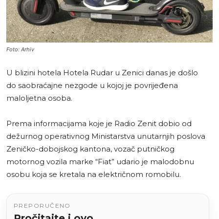
Foto: Arhiv
U blizini hotela Hotela Rudar u Zenici danas je došlo
do saobraćajne nezgode u kojoj je povrijeđena
maloljetna osoba.
Prema informacijama koje je Radio Zenit dobio od
dežurnog operativnog Ministarstva unutarnjih poslova
Zeničko-dobojskog kantona, vozač putničkog
motornog vozila marke “Fiat” udario je malodobnu
osobu koja se kretala na električnom romobilu.
PREPORUČENO
Pročitajte i ovo