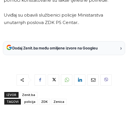
pomoći konstatovane su lakše tjelesne povrede.
Uviđaj su obavili službenici policije Ministarstva
unutarnjih poslova ZDK PS Centar..
›
Dodaj Zenit.ba među omiljene izvore na Googleu
IZVOR
Zenit.ba
TAGOVI
policija
ZDK
Zenica