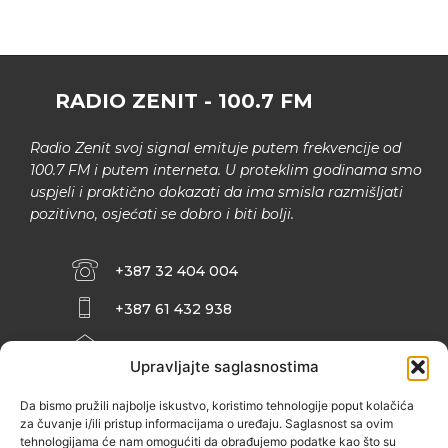
RADIO ZENIT - 100.7 FM
Radio Zenit svoj signal emituje putem frekvencije od
100.7 FM i putem interneta. U proteklim godinama smo
uspjeli i praktično dokazati da ima smisla razmišljati
pozitivno, osjećati se dobro i biti bolji.
+387 32 404 004
+387 61 432 938
INFO@ZENIT.BA
Upravljajte saglasnostima
HUSEINA KULENOVIĆA BR. 2 (RK
ZENIČANKA, 3. SPRAT), 72000 ZENICA
Da bismo pružili najbolje iskustvo, koristimo tehnologije poput kolačića
za čuvanje i/ili pristup informacijama o uređaju. Saglasnost sa ovim
tehnologijama će nam omogućiti da obrađujemo podatke kao što su