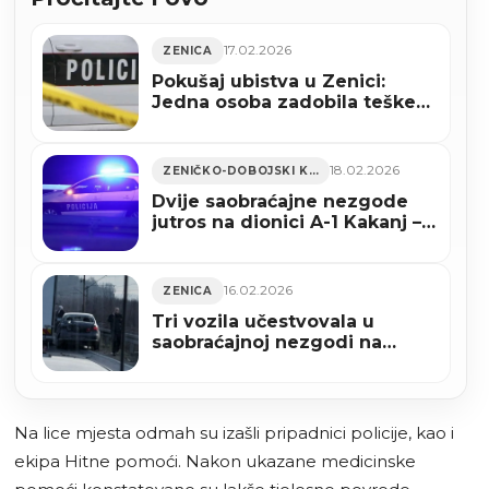
17.02.2026
ZENICA
Pokušaj ubistva u Zenici:
Jedna osoba zadobila teške
tjelesne ozljede
18.02.2026
ZENIČKO-DOBOJSKI KANTON
Dvije saobraćajne nezgode
jutros na dionici A-1 Kakanj –
Zenica, povrijeđene dvije
osobe
16.02.2026
ZENICA
Tri vozila učestvovala u
saobraćajnoj nezgodi na
magistralnoj cesti Nemila–
Žepče
Na lice mjesta odmah su izašli pripadnici policije, kao i
ekipa Hitne pomoći. Nakon ukazane medicinske