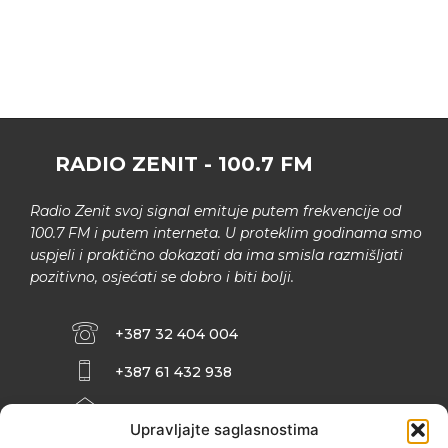
RADIO ZENIT - 100.7 FM
Radio Zenit svoj signal emituje putem frekvencije od
100.7 FM i putem interneta. U proteklim godinama smo
uspjeli i praktično dokazati da ima smisla razmišljati
pozitivno, osjećati se dobro i biti bolji.
+387 32 404 004
+387 61 432 938
INFO@ZENIT.BA
Upravljajte saglasnostima
HUSEINA KULENOVIĆA BR. 2 (RK