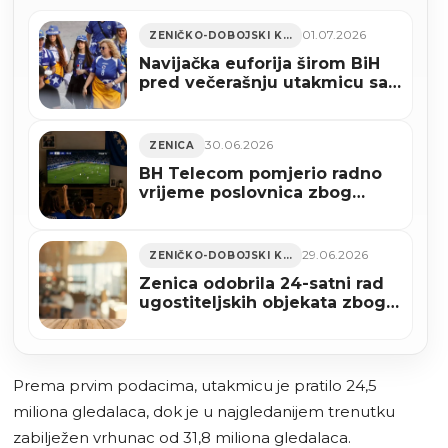
01.07.2026
ZENIČKO-DOBOJSKI KANTON
Navijačka euforija širom BiH
pred večerašnju utakmicu sa
SAD
30.06.2026
ZENICA
BH Telecom pomjerio radno
vrijeme poslovnica zbog
utakmice Bosne i
Hercegovine
29.06.2026
ZENIČKO-DOBOJSKI KANTON
Zenica odobrila 24-satni rad
ugostiteljskih objekata zbog
utakmice BiH – SAD
Prema prvim podacima, utakmicu je pratilo 24,5
miliona gledalaca, dok je u najgledanijem trenutku
zabilježen vrhunac od 31,8 miliona gledalaca.