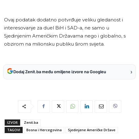
Ovaj podatak dodatno potvrđuje veliku gledanost i
interesovanje za duel BiH i SAD-a, ne samo u
Sjedinjenim Američkim Državama nego i globalno, s
obzirom na milionsku publiku širom svijeta.
›
Dodaj Zenit.ba među omiljene izvore na Googleu
IZVOR
Zenit.ba
TAGOVI
Bosna i Hercegovina
Sjedinjene Američke Države