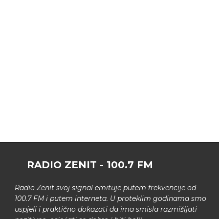
RADIO ZENIT - 100.7 FM
Radio Zenit svoj signal emituje putem frekvencije od
100.7 FM i putem interneta. U proteklim godinama smo
uspjeli i praktično dokazati da ima smisla razmišljati