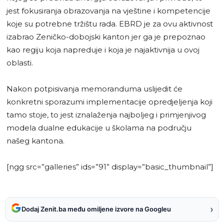
jest fokusiranja obrazovanja na vještine i kompetencije
koje su potrebne tržištu rada. EBRD je za ovu aktivnost
izabrao Zeničko-dobojski kanton jer ga je prepoznao
kao regiju koja napreduje i koja je najaktivnija u ovoj
oblasti.
Nakon potpisivanja memoranduma uslijedit će
konkretni sporazumi implementacije opredjeljenja koji
tamo stoje, to jest iznalaženja najboljeg i primjenjivog
modela dualne edukacije u školama na području
našeg kantona.
[ngg src=”galleries” ids=”91” display=”basic_thumbnail”]
›
Dodaj Zenit.ba među omiljene izvore na Googleu