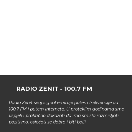
RADIO ZENIT - 100.7 FM
Radio Zenit svoj signal emituje putem frekvencije od
100.7 FM i putem interneta. U proteklim godinama smo
uspjeli i praktično dokazati da ima smisla razmišljati
pozitivno, osjećati se dobro i biti bolji.