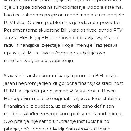
dijelu koji se odnosi na funkcionisanje Odbora sistema,
kao i na zakonom propisan model naplate i raspodjele
RTV takse. O ovim problemima je odavno upoznata i
Parlamentarna skupština BiH, kao osnivač javnog RTV
servisa BiH, kojoj BHRT redovno dostavlja izvještaje o
radu i finansijske izvještaje, i koja imenuje i razrješava
upravu BHRT-a – sve u čemu ne sudjeluje ovo
ministarstvo”, piše u saopštenju.
Stav Ministarstva komunikacija i prometa BiH ostaje
jasan i nepromijenjen: dugoročna finansijska stabilnost
BHRT-a i cjelokupnog javnog RTV sistema u Bosni i
Hercegovini može se osigurati isključivo kroz stabilno
finansiranje iz budžeta, uz zakonski jasno definisan
model usklađen s evropskom praksom i standardima.
Ovo pitanje nije samo unutrašnje institucionalno
pitanje, već i jedna od 14 ključnih obaveza Bosne i