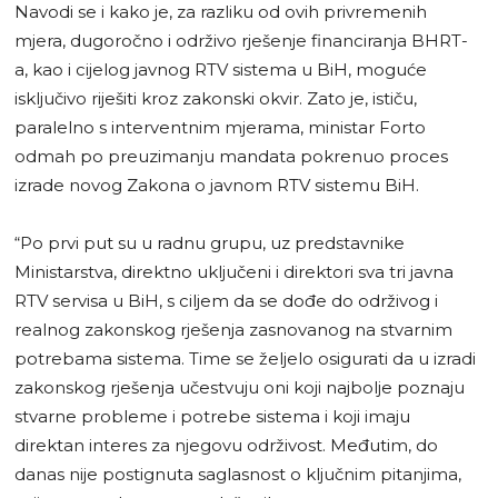
Navodi se i kako je, za razliku od ovih privremenih
mjera, dugoročno i održivo rješenje financiranja BHRT-
a, kao i cijelog javnog RTV sistema u BiH, moguće
isključivo riješiti kroz zakonski okvir. Zato je, ističu,
paralelno s interventnim mjerama, ministar Forto
odmah po preuzimanju mandata pokrenuo proces
izrade novog Zakona o javnom RTV sistemu BiH.
“Po prvi put su u radnu grupu, uz predstavnike
Ministarstva, direktno uključeni i direktori sva tri javna
RTV servisa u BiH, s ciljem da se dođe do održivog i
realnog zakonskog rješenja zasnovanog na stvarnim
potrebama sistema. Time se željelo osigurati da u izradi
zakonskog rješenja učestvuju oni koji najbolje poznaju
stvarne probleme i potrebe sistema i koji imaju
direktan interes za njegovu održivost. Međutim, do
danas nije postignuta saglasnost o ključnim pitanjima,