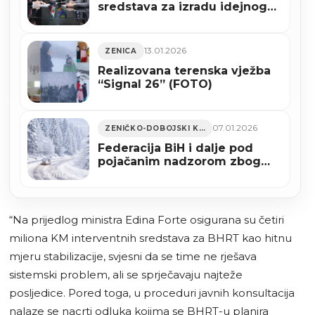
sredstava za izradu idejnog
projekta nacionalnog
stadiona na Bilinom polju
13.01.2026
ZENICA
Realizovana terenska vježba
“Signal 26” (FOTO)
07.01.2026
ZENIČKO-DOBOJSKI KANTON
Federacija BiH i dalje pod
pojačanim nadzorom zbog
snijega i hidrometeoroloških
rizika
“Na prijedlog ministra Edina Forte osigurana su četiri
miliona KM interventnih sredstava za BHRT kao hitnu
mjeru stabilizacije, svjesni da se time ne rješava
sistemski problem, ali se sprječavaju najteže
posljedice. Pored toga, u proceduri javnih konsultacija
nalaze se nacrti odluka kojima se BHRT-u planira