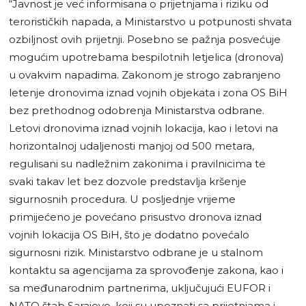
“Javnost je već informisana o prijetnjama i riziku od
terorističkih napada, a Ministarstvo u potpunosti shvata
ozbiljnost ovih prijetnji. Posebno se pažnja posvećuje
mogućim upotrebama bespilotnih letjelica (dronova)
u ovakvim napadima. Zakonom je strogo zabranjeno
letenje dronovima iznad vojnih objekata i zona OS BiH
bez prethodnog odobrenja Ministarstva odbrane.
Letovi dronovima iznad vojnih lokacija, kao i letovi na
horizontalnoj udaljenosti manjoj od 500 metara,
regulisani su nadležnim zakonima i pravilnicima te
svaki takav let bez dozvole predstavlja kršenje
sigurnosnih procedura. U posljednje vrijeme
primijećeno je povećano prisustvo dronova iznad
vojnih lokacija OS BiH, što je dodatno povećalo
sigurnosni rizik. Ministarstvo odbrane je u stalnom
kontaktu sa agencijama za sprovođenje zakona, kao i
sa međunarodnim partnerima, uključujući EUFOR i
NATO štab Sarajevo, koji su upoznati sa prijetnjama i