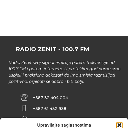
RADIO ZENIT - 100.7 FM
Radio Zenit svoj signal emituje putem frekvencije od
100.7 FM i putem interneta. U proteklim godinama smo
uspjeli i praktično dokazati da ima smisla razmišljati
pozitivno, osjećati se dobro i biti bolji.
+387 32 404 004
+387 61 432 938
INFO@ZENIT.BA
Upravljajte saglasnostima