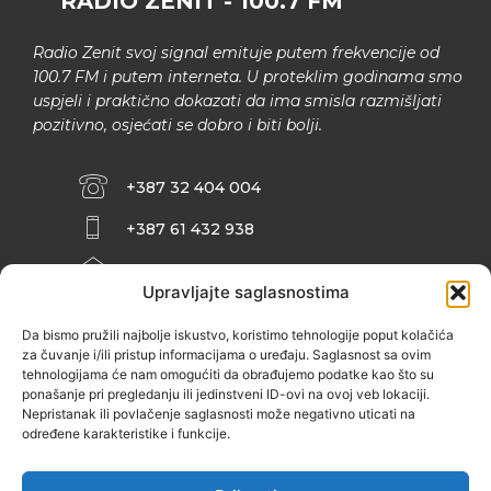
RADIO ZENIT - 100.7 FM
Radio Zenit svoj signal emituje putem frekvencije od
100.7 FM i putem interneta. U proteklim godinama smo
uspjeli i praktično dokazati da ima smisla razmišljati
pozitivno, osjećati se dobro i biti bolji.
+387 32 404 004
+387 61 432 938
INFO@ZENIT.BA
Upravljajte saglasnostima
HUSEINA KULENOVIĆA BR. 2 (RK
ZENIČANKA, 3. SPRAT), 72000 ZENICA
Da bismo pružili najbolje iskustvo, koristimo tehnologije poput kolačića
za čuvanje i/ili pristup informacijama o uređaju. Saglasnost sa ovim
tehnologijama će nam omogućiti da obrađujemo podatke kao što su
ponašanje pri pregledanju ili jedinstveni ID-ovi na ovoj veb lokaciji.
Nepristanak ili povlačenje saglasnosti može negativno uticati na
određene karakteristike i funkcije.