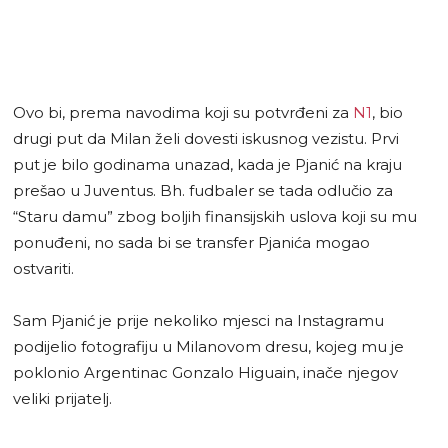
Ovo bi, prema navodima koji su potvrđeni za
N1
, bio
drugi put da Milan želi dovesti iskusnog vezistu. Prvi
put je bilo godinama unazad, kada je Pjanić na kraju
prešao u Juventus. Bh. fudbaler se tada odlučio za
“Staru damu” zbog boljih finansijskih uslova koji su mu
ponuđeni, no sada bi se transfer Pjanića mogao
ostvariti.
Sam Pjanić je prije nekoliko mjesci na Instagramu
podijelio fotografiju u Milanovom dresu, kojeg mu je
poklonio Argentinac Gonzalo Higuain, inače njegov
veliki prijatelj.