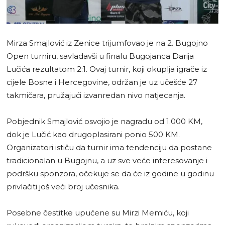
Mirza Smajlović iz Zenice trijumfovao je na 2. Bugojno
Open turniru, savladavši u finalu Bugojanca Darija
Lučića rezultatom 2:1. Ovaj turnir, koji okuplja igrače iz
cijele Bosne i Hercegovine, održan je uz učešće 27
takmičara, pružajući izvanredan nivo natjecanja.
Pobjednik Smajlović osvojio je nagradu od 1.000 KM,
dok je Lučić kao drugoplasirani ponio 500 KM.
Organizatori ističu da turnir ima tendenciju da postane
tradicionalan u Bugojnu, a uz sve veće interesovanje i
podršku sponzora, očekuje se da će iz godine u godinu
privlačiti još veći broj učesnika.
Posebne čestitke upućene su Mirzi Memiću, koji