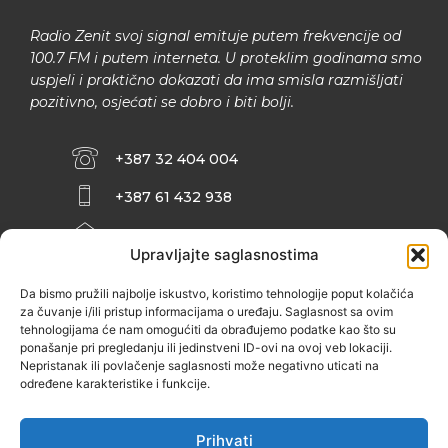
Radio Zenit svoj signal emituje putem frekvencije od
100.7 FM i putem interneta. U proteklim godinama smo
uspjeli i praktično dokazati da ima smisla razmišljati
pozitivno, osjećati se dobro i biti bolji.
+387 32 404 004
+387 61 432 938
INFO@ZENIT.BA
Upravljajte saglasnostima
HUSEINA KULENOVIĆA BR. 2 (RK
ZENIČANKA, 3. SPRAT), 72000 ZENICA
Da bismo pružili najbolje iskustvo, koristimo tehnologije poput kolačića
za čuvanje i/ili pristup informacijama o uređaju. Saglasnost sa ovim
tehnologijama će nam omogućiti da obrađujemo podatke kao što su
ponašanje pri pregledanju ili jedinstveni ID-ovi na ovoj veb lokaciji.
Nepristanak ili povlačenje saglasnosti može negativno uticati na
određene karakteristike i funkcije.
Prihvati