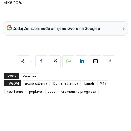
vikenda.
›
Dodaj Zenit.ba među omiljene izvore na Googleu
IZVOR
Zenit.ba
TAGOVI
akcija čišćenja
Donja Jablanica
kanali
M17
nevrijeme
poplave
voda
vremenska prognoza