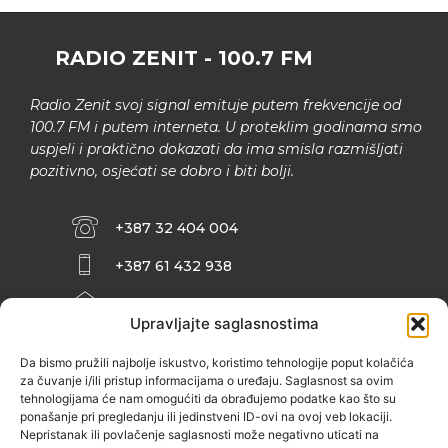
RADIO ZENIT - 100.7 FM
Radio Zenit svoj signal emituje putem frekvencije od
100.7 FM i putem interneta. U proteklim godinama smo
uspjeli i praktično dokazati da ima smisla razmišljati
pozitivno, osjećati se dobro i biti bolji.
+387 32 404 004
+387 61 432 938
INFO@ZENIT.BA
Upravljajte saglasnostima
HUSEINA KULENOVIĆA BR. 2 (RK
ZENIČANKA, 3. SPRAT), 72000 ZENICA
Da bismo pružili najbolje iskustvo, koristimo tehnologije poput kolačića
za čuvanje i/ili pristup informacijama o uređaju. Saglasnost sa ovim
tehnologijama će nam omogućiti da obrađujemo podatke kao što su
ponašanje pri pregledanju ili jedinstveni ID-ovi na ovoj veb lokaciji.
Nepristanak ili povlačenje saglasnosti može negativno uticati na