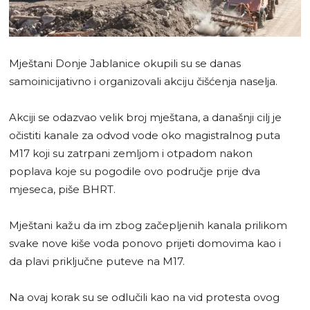
Mještani Donje Jablanice okupili su se danas
samoinicijativno i organizovali akciju čišćenja naselja.
Akciji se odazvao velik broj mještana, a današnji cilj je
očistiti kanale za odvod vode oko magistralnog puta
M17 koji su zatrpani zemljom i otpadom nakon
poplava koje su pogodile ovo područje prije dva
mjeseca, piše BHRT.
Mještani kažu da im zbog začepljenih kanala prilikom
svake nove kiše voda ponovo prijeti domovima kao i
da plavi priključne puteve na M17.
Na ovaj korak su se odlučili kao na vid protesta ovog